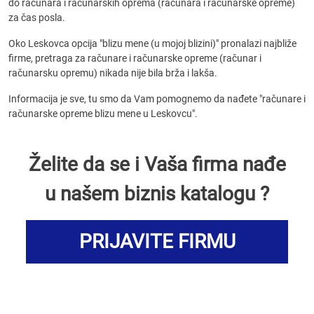
do računara i računarskih oprema (računara i računarske opreme)
za čas posla.
Oko Leskovca opcija "blizu mene (u mojoj blizini)" pronalazi najbliže
firme, pretraga za računare i računarske opreme (računar i
računarsku opremu) nikada nije bila brža i lakša.
Informacija je sve, tu smo da Vam pomognemo da nađete "računare i
računarske opreme blizu mene u Leskovcu".
Želite da se i Vaša firma nađe
u našem biznis katalogu ?
PRIJAVITE FIRMU