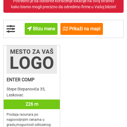
Potrebno je da odobrite korišćenje lokacije na ovoj stranici
kako bismo mogli precizno da odredimo firme u Vašoj blizini!
Blizu mene
Prikaži na mapi
ENTER COMP
Stepe Stepanovića 35,
Leskovac
226 m
Prodaja racunara po
najpovoljnijim cenama u
gradu,mogucnost odlozenog