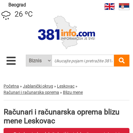
Beograd
26 ºC
Početna
»
Jablanički okrug
»
Leskovac
»
Računari i računarska oprema
»
Blizu mene
Računari i računarska oprema blizu
mene Leskovac