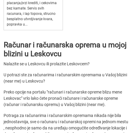
placanja,brzi krediti, i cekovima
bez kamate. Servis svih
racunara, i lap topova, strucno
besplatno utvrdjivanje kvara,
popravka u...
Računar i računarska oprema u mojoj
blizini u Leskovcu
Nalazite se u Leskovcu ili prolazite Leskovcem?
U potrazi ste za računarima i računarskim opremama u Vašoj blizini
(near me) u Leskovcu?
Preko opcije na portalu "računari i računarske opreme blizu mene
Leskovac" vrlo lako ćete pronaći računare i računarske opreme
(računar i računarsku opremu) u Vašoj blizini (near me).
Potraga za računarima i računarskim opremama nikada nije bila
jednostavnija, sve o računaru i računarskoj opremi na jednom mestu
, neophodno je samo da na uređaju omogućite određivanje lokacije i