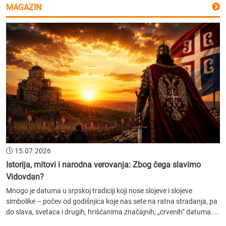
MAGAZIN
15.07.2026
Istorija, mitovi i narodna verovanja: Zbog čega slavimo
Vidovdan?
Mnogo je datuma u srpskoj tradiciji koji nose slojeve i slojeve
simbolike – počev od godišnjica koje nas sete na ratna stradanja, pa
do slava, svetaca i drugih, hrišćanima značajnih, „crvenih“ datuma....