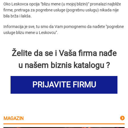
Oko Leskovca opcija "blizu mene (u mojoj blizini)" pronalazi najbliže
firme, pretraga za pogrebne usluge (pogrebnu uslugu) nikada nije
bila brža i lakša.
Informacija je sve, tu smo da Vam pomognemo da nađete "pogrebne
usluge blizu mene u Leskovcu".
Želite da se i Vaša firma nađe
u našem biznis katalogu ?
PRIJAVITE FIRMU
MAGAZIN