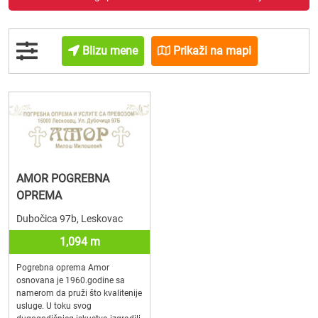
Blizu mene
Prikaži na mapi
AMOR POGREBNA
OPREMA
Dubočica 97b, Leskovac
1,094 m
Pogrebna oprema Amor
osnovana je 1960.godine sa
namerom da pruži što kvalitenije
usluge. U toku svog