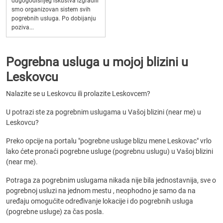
dugogodišnjeg iskustva izgradili
smo organizovan sistem svih
pogrebnih usluga. Po dobijanju
poziva...
Pogrebna usluga u mojoj blizini u
Leskovcu
Nalazite se u Leskovcu ili prolazite Leskovcem?
U potrazi ste za pogrebnim uslugama u Vašoj blizini (near me) u
Leskovcu?
Preko opcije na portalu "pogrebne usluge blizu mene Leskovac" vrlo
lako ćete pronaći pogrebne usluge (pogrebnu uslugu) u Vašoj blizini
(near me).
Potraga za pogrebnim uslugama nikada nije bila jednostavnija, sve o
pogrebnoj usluzi na jednom mestu , neophodno je samo da na
uređaju omogućite određivanje lokacije i do pogrebnih usluga
(pogrebne usluge) za čas posla.