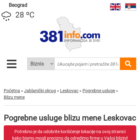
Beograd
28 ºC
Početna
»
Jablanički okrug
»
Leskovac
»
Pogrebne usluge
»
Blizu mene
Pogrebne usluge blizu mene Leskovac
Potrebno je da odobrite korišćenje lokacije na ovoj stranici
kako bismo mogli precizno da odredimo firme u Vašoj blizini!