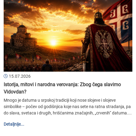
15.07.2026
Istorija, mitovi i narodna verovanja: Zbog čega slavimo
Vidovdan?
Mnogo je datuma u srpskoj tradiciji koji nose slojeve i slojeve
simbolike – počev od godišnjica koje nas sete na ratna stradanja, pa
do slava, svetaca i drugih, hrišćanima značajnih, „crvenih“ datuma....
Detaljnije...