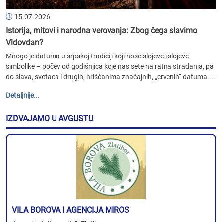
15.07.2026
Istorija, mitovi i narodna verovanja: Zbog čega slavimo
Vidovdan?
Mnogo je datuma u srpskoj tradiciji koji nose slojeve i slojeve
simbolike – počev od godišnjica koje nas sete na ratna stradanja, pa
do slava, svetaca i drugih, hrišćanima značajnih, „crvenih“ datuma....
Detaljnije...
IZDVAJAMO U AVGUSTU
VILA BOROVA I AGENCIJA MIROS