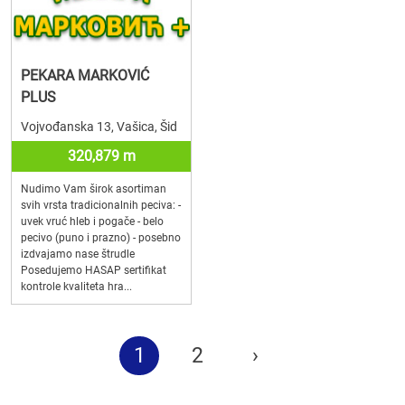
PEKARA MARKOVIĆ
PLUS
Vojvođanska 13, Vašica, Šid
320,879 m
Nudimo Vam širok asortiman
svih vrsta tradicionalnih peciva: -
uvek vruć hleb i pogače - belo
pecivo (puno i prazno) - posebno
izdvajamo nase štrudle
Posedujemo HASAP sertifikat
kontrole kvaliteta hra...
1
2
›