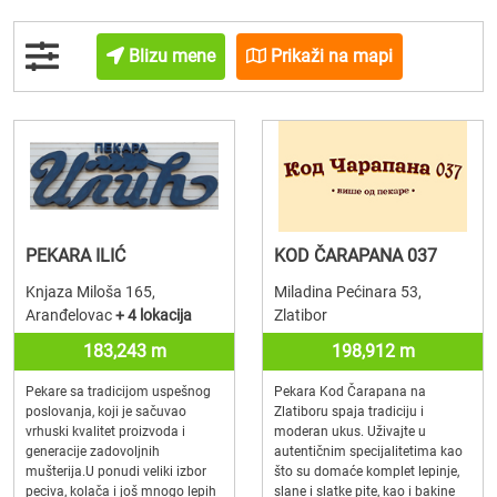
Blizu mene
Prikaži na mapi
PEKARA ILIĆ
KOD ČARAPANA 037
Knjaza Miloša 165,
Miladina Pećinara 53,
Aranđelovac
+ 4 lokacija
Zlatibor
183,243 m
198,912 m
Pekare sa tradicijom uspešnog
Pekara Kod Čarapana na
poslovanja, koji je sačuvao
Zlatiboru spaja tradiciju i
vrhuski kvalitet proizvoda i
moderan ukus. Uživajte u
generacije zadovoljnih
autentičnim specijalitetima kao
mušterija.U ponudi veliki izbor
što su domaće komplet lepinje,
peciva, kolača i još mnogo lepih
slane i slatke pite, kao i bakine