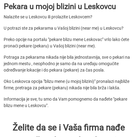
Pekara u mojoj blizini u Leskovcu
Nalazite se u Leskovcu ili prolazite Leskovcem?
U potrazi ste za pekarama u Vašoj blizini (near me) u Leskovcu?
Preko opcije na portalu "pekare blizu mene Leskovac" vrlo lako ćete
pronaći pekare (pekaru) u Vašoj blizini (near me).
Potraga za pekarama nikada nije bila jednostavnija, sve o pekari na
jednom mestu , neophodno je samo da na uređaju omogućite
određivanje lokacije i do pekara (pekare) za čas posla.
Oko Leskovca opcija "blizu mene (u mojoj blizini)" pronalazi najbliže
firme, pretraga za pekare (pekaru) nikada nije bila brža i lakša.
Informacija je sve, tu smo da Vam pomognemo da nađete "pekare
blizu mene u Leskovcu".
Želite da se i Vaša firma nađe