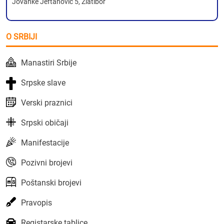
Jovanke Jeftanović 5, Zlatibor
O SRBIJI
Manastiri Srbije
Srpske slave
Verski praznici
Srpski običaji
Manifestacije
Pozivni brojevi
Poštanski brojevi
Pravopis
Registarske tablice