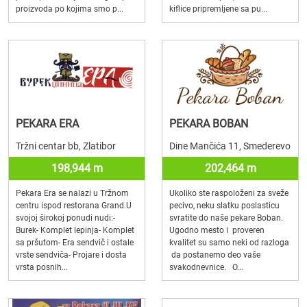
proizvoda po kojima smo p...
kiflice pripremljene sa pu...
PEKARA ERA
PEKARA BOBAN
Tržni centar bb, Zlatibor
Dine Mančića 11, Smederevo
198,944 m
202,464 m
Pekara Era se nalazi u Tržnom
Ukoliko ste raspoloženi za sveže
centru ispod restorana Grand.U
pecivo, neku slatku poslasticu
svojoj širokoj ponudi nudi:-
svratite do naše pekare Boban.
Burek- Komplet lepinja- Komplet
Ugodno mesto i proveren
sa pršutom- Era sendvič i ostale
kvalitet su samo neki od razloga
vrste sendviča- Projare i dosta
da postanemo deo vaše
vrsta posnih...
svakodnevnice. O...