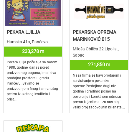
PEKARA LJILJA
PEKARSKA OPREMA
MARINKOVIĆ 015
Humska 41a, Pančevo
Miloša Obilića 22,Lipolist,
233,278 m
Šabac
Pekara Ljilja počela je sa radom
271,850 m
1988. godine, danas pored
proizvodnog pogona, ima i dva
Naša firma se bavi prodajom i
prodajna prostora u gradu
servisiranjem pekarske
Pančevu. Bavimo se
opreme.Postojimo dugi niz
proizvodnjom finog i smrznutog
godina i gradimo posao na
peciva izuzetnog kvaliteta i
poverenju i korektnom odnosu
prist...
prema klijentima. Iza nas stoji
veliki broj zadovoljnih klijenata,...