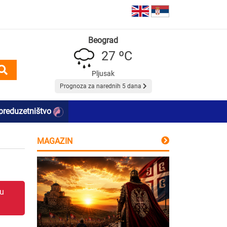
Beograd
27 ºC
Pljusak
Prognoza za narednih 5 dana
preduzetništvo
MAGAZIN
 u