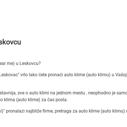
eskovcu
?
(near me) u Leskovcu?
eskovac" vrlo lako ćete pronaći auto klime (auto klimu) u Vašoj 
ostavnija, sve o auto klimi na jednom mestu , neophodno je sam
o klima (auto klime) za čas posla.
)" pronalazi najbliže firme, pretraga za auto klime (auto klimu)