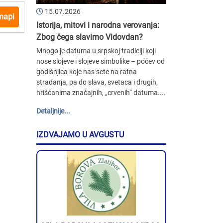
15.07.2026
mapi
Istorija, mitovi i narodna verovanja:
Zbog čega slavimo Vidovdan?
Mnogo je datuma u srpskoj tradiciji koji
nose slojeve i slojeve simbolike – počev od
godišnjica koje nas sete na ratna
stradanja, pa do slava, svetaca i drugih,
hrišćanima značajnih, „crvenih“ datuma....
Detaljnije...
IZDVAJAMO U AVGUSTU