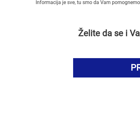
Informacija je sve, tu smo da Vam pomognemo 
Želite da se i 
PR