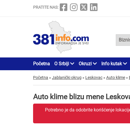
PRATITE NAS:
Početna
O Srbiji
Okruzi
Info kutak
Početna
»
Jablanički okrug
»
Leskovac
»
Auto klime
»
Auto klime blizu mene Leskov
Potrebno je da odobrite korišćenje lokaci