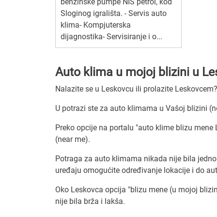
benzinske pumpe NIS petrol, kod
Sloginog igrališta. - Servis auto
klima- Kompjuterska
dijagnostika- Servisiranje i o...
Auto klima u mojoj blizini u L
Nalazite se u Leskovcu ili prolazite Leskovcem
U potrazi ste za auto klimama u Vašoj blizini 
Preko opcije na portalu "auto klime blizu mene L
(near me).
Potraga za auto klimama nikada nije bila jedn
uređaju omogućite određivanje lokacije i do aut
Oko Leskovca opcija "blizu mene (u mojoj blizini
nije bila brža i lakša.