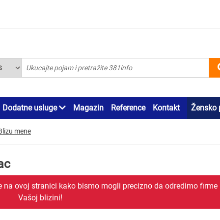
Dodatne usluge
Magazin
Reference
Kontakt
Žensko 
Blizu mene
ac
je na ovoj stranici kako bismo mogli precizno da odredimo firme
Vašoj blizini!