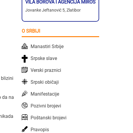
VILA BOROVA I AGENCIJA MIROS
Jovanke Jeftanović 5, Zlatibor
O SRBIJI
Manastiri Srbije
Srpske slave
Verski praznici
blizini
Srpski običaji
Manifestacije
o da na
Pozivni brojevi
 nikada
Poštanski brojevi
Pravopis