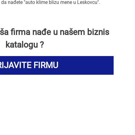
da nađete "auto klime blizu mene u Leskovcu".
Vaša firma nađe u našem biznis
katalogu ?
IJAVITE FIRMU