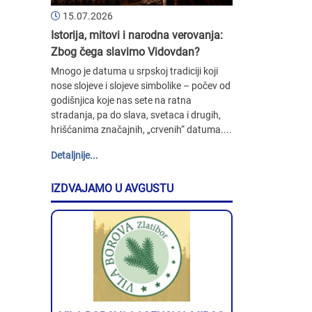
15.07.2026
Istorija, mitovi i narodna verovanja:
Zbog čega slavimo Vidovdan?
Mnogo je datuma u srpskoj tradiciji koji
nose slojeve i slojeve simbolike – počev od
godišnjica koje nas sete na ratna
stradanja, pa do slava, svetaca i drugih,
hrišćanima značajnih, „crvenih“ datuma....
Detaljnije...
IZDVAJAMO U AVGUSTU