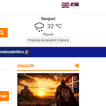
Beograd
32 ºC
Pljusak
Prognoza za narednih 5 dana
preduzetništvo
MAGAZIN
mapi