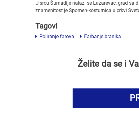
U srcu Šumadije nalazi se Lazarevac, grad sa 
znamenitost je Spomen-kosturnica u crkvi Svet
Tagovi
Poliranje farova
Farbanje branika
Želite da se i 
PR