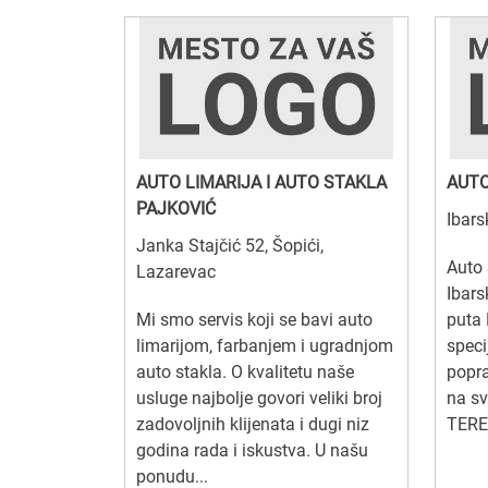
AUTO LIMARIJA I AUTO STAKLA
AUTO
PAJKOVIĆ
Ibars
Janka Stajčić 52, Šopići,
Auto 
Lazarevac
Ibars
Mi smo servis koji se bavi auto
puta 
limarijom, farbanjem i ugradnjom
speci
auto stakla. O kvalitetu naše
popr
usluge najbolje govori veliki broj
na s
zadovoljnih klijenata i dugi niz
TERET
godina rada i iskustva. U našu
ponudu...