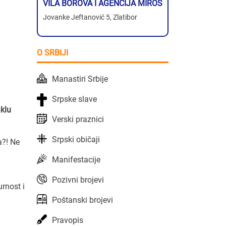
VILA BOROVA I AGENCIJA MIROS
Jovanke Jeftanović 5, Zlatibor
O SRBIJI
Manastiri Srbije
Srpske slave
aklu
Verski praznici
Srpski običaji
a?! Ne
Manifestacije
Pozivni brojevi
rnost i
Poštanski brojevi
Pravopis