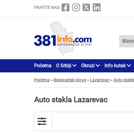
PRATITE NAS:
Početna
O Srbiji
Okruzi
Info kutak
Početna
»
Beogradski okrug
»
Lazarevac
»
Auto stakl
Auto stakla Lazarevac