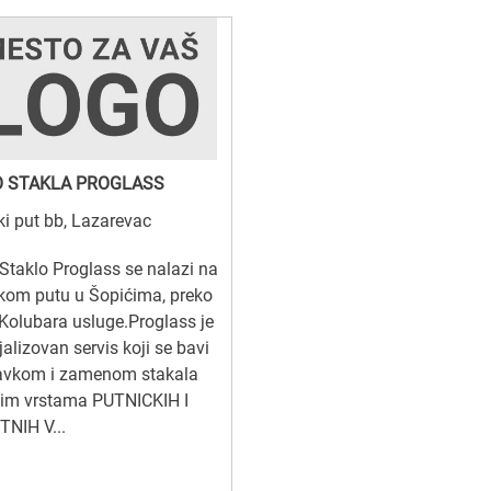
 STAKLA PROGLASS
ki put bb, Lazarevac
Staklo Proglass se nalazi na
kom putu u Šopićima, preko
Kolubara usluge.Proglass je
jalizovan servis koji se bavi
avkom i zamenom stakala
vim vrstama PUTNICKIH I
NIH V...