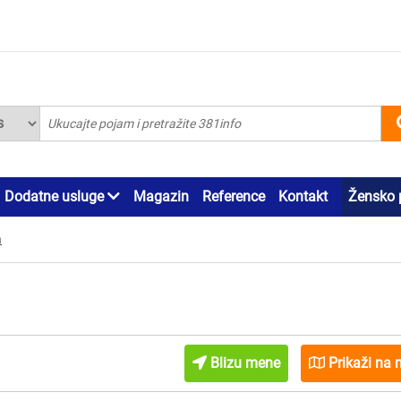
Dodatne usluge
Magazin
Reference
Kontakt
Žensko 
a
Blizu mene
Prikaži na 