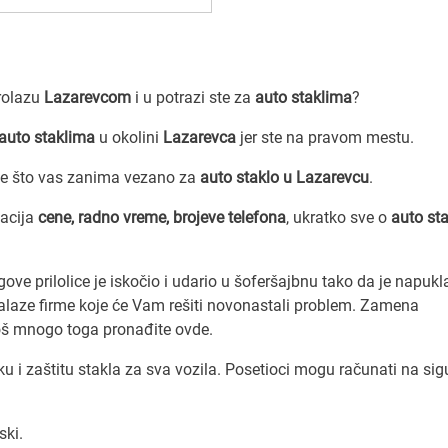
prolazu
Lazarevcom
i u potrazi ste za
auto staklima
?
 auto staklima
u okolini
Lazarevca
jer ste na pravom mestu.
ve što vas zanima vezano za
auto staklo u Lazarevcu
.
macija
cene, radno vreme, brojeve telefona
, ukratko sve o
auto st
gove prilolice je iskočio i udario u šoferšajbnu tako da je napukl
nalaze firme koje će Vam rešiti novonastali problem. Zamena
još mnogo toga pronađite ovde.
i zaštitu stakla za sva vozila. Posetioci mogu računati na sigu
ski.