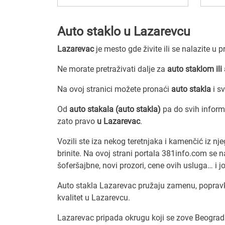
Auto staklo u Lazarevcu
Lazarevac
je mesto gde živite ili se nalazite u 
Ne morate pretraživati dalje za
auto staklom ili
Na ovoj stranici možete pronaći
auto stakla
i s
Od
auto stakala (auto stakla)
pa do svih infor
zato pravo
u Lazarevac
.
Vozili ste iza nekog teretnjaka i kamenčić iz nje
brinite. Na ovoj strani portala 381info.com se 
šoferšajbne, novi prozori, cene ovih usluga… i 
Auto stakla Lazarevac pružaju zamenu, popravku 
kvalitet u Lazarevcu.
Lazarevac pripada okrugu koji se zove Beograd