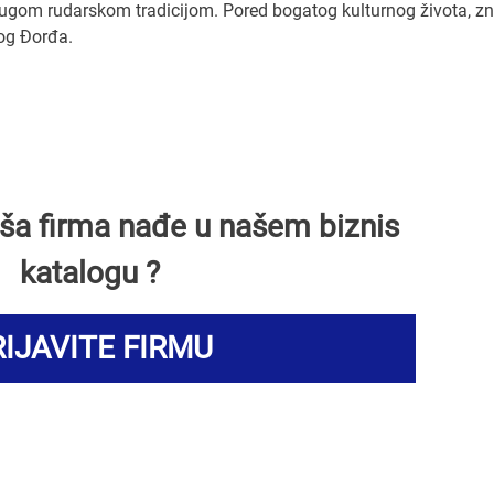
dugom rudarskom tradicijom. Pored bogatog kulturnog života, z
og Đorđa.
Vaša firma nađe u našem biznis
katalogu ?
IJAVITE FIRMU