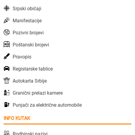
Srpski običaji
Manifestacije
Pozivni brojevi
Poštanski brojevi
Pravopis
Registarske tablice
Autokarta Srbije
Granični prelazi kamere
Punjači za električne automobile
INFO KUTAK
Rodbinski nazivi