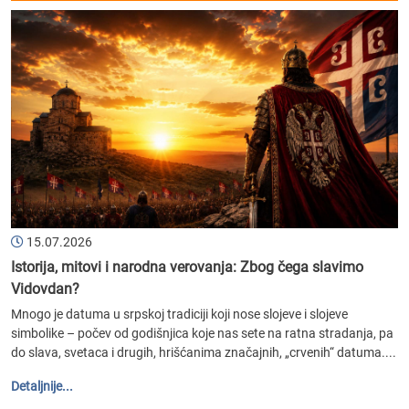
15.07.2026
Istorija, mitovi i narodna verovanja: Zbog čega slavimo
Vidovdan?
Mnogo je datuma u srpskoj tradiciji koji nose slojeve i slojeve
simbolike – počev od godišnjica koje nas sete na ratna stradanja, pa
do slava, svetaca i drugih, hrišćanima značajnih, „crvenih“ datuma....
Detaljnije...