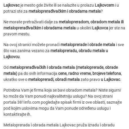
Lajkovac
je mesto gde živite ili se nalazite u prolazu
Lajkovcem
i u
potrazi ste za
metaloprerađivačkim i obradama metala
?
Ne morate pretraživati dalje za
metalopreradom, obradom metala ili
metaloprerađivačkim i obradama metala
u okolini
Lajkovca
jer ste na
pravom mestu.
Na ovoj stranici možete pronaći
metaloprerade i obrade metala
i sve
što vas zanima vezano za
metalopreradu, obradu metala u
Lajkovcu
.
Od
metaloprerađivačkih i obrada metala (metaloprerade, obrade
metala)
pa do svih informacija
cene, radno vreme, brojeve telefona
,
ukratko sve o
metalopreradi, obradi metala
zato pravo
u Lajkovac
.
Potrebna Vam je firma koja se bavi obradom metala? Niste sigurni
ko može da Vam ponudi najkvalitetniju uslugu? Na ovoj strani
portala 381info.com pogledajte spisak firmi iz ove oblasti, saznajte
pod kojim uslovima mogu da Vam ponude određenu uslugu i
kontaktirajte ih.
Metaloprerada i obrada metala Lajkovac pruža izradu i obradu