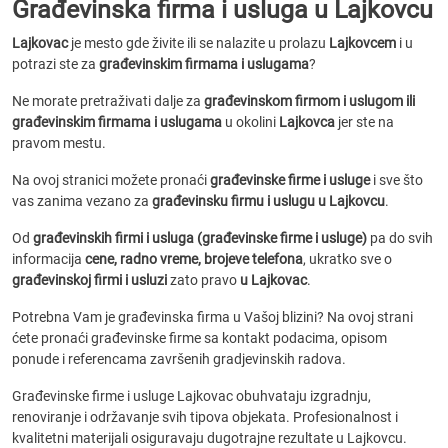
Građevinska firma i usluga u Lajkovcu
Lajkovac
je mesto gde živite ili se nalazite u prolazu
Lajkovcem
i u
potrazi ste za
građevinskim firmama i uslugama
?
Ne morate pretraživati dalje za
građevinskom firmom i uslugom ili
građevinskim firmama i uslugama
u okolini
Lajkovca
jer ste na
pravom mestu.
Na ovoj stranici možete pronaći
građevinske firme i usluge
i sve što
vas zanima vezano za
građevinsku firmu i uslugu u Lajkovcu
.
Od
građevinskih firmi i usluga (građevinske firme i usluge)
pa do svih
informacija
cene, radno vreme, brojeve telefona
, ukratko sve o
građevinskoj firmi i usluzi
zato pravo
u Lajkovac
.
Potrebna Vam je građevinska firma u Vašoj blizini? Na ovoj strani
ćete pronaći građevinske firme sa kontakt podacima, opisom
ponude i referencama završenih gradjevinskih radova.
Građevinske firme i usluge Lajkovac obuhvataju izgradnju,
renoviranje i održavanje svih tipova objekata. Profesionalnost i
kvalitetni materijali osiguravaju dugotrajne rezultate u Lajkovcu.