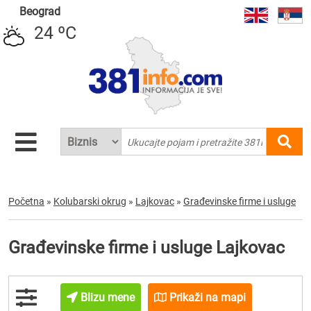
Beograd
24 ºC
Početna
»
Kolubarski okrug
»
Lajkovac
»
Građevinske firme i usluge
Građevinske firme i usluge Lajkovac
Blizu mene
Prikaži na mapi