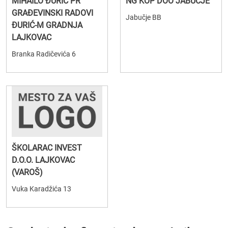
MIHAILO ĐURIĆ PR
NG KOP DOO JABUČJE
GRAĐEVINSKI RADOVI
Jabučje BB
ĐURIĆ-M GRADNJA
LAJKOVAC
Branka Radičevića 6
ŠKOLARAC INVEST
D.O.O. LAJKOVAC
(VAROŠ)
Vuka Karadžića 13