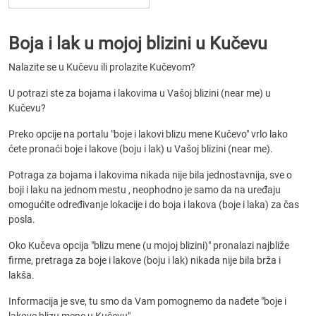
Boja i lak u mojoj blizini u Kučevu
Nalazite se u Kučevu ili prolazite Kučevom?
U potrazi ste za bojama i lakovima u Vašoj blizini (near me) u
Kučevu?
Preko opcije na portalu "boje i lakovi blizu mene Kučevo" vrlo lako
ćete pronaći boje i lakove (boju i lak) u Vašoj blizini (near me).
Potraga za bojama i lakovima nikada nije bila jednostavnija, sve o
boji i laku na jednom mestu , neophodno je samo da na uređaju
omogućite određivanje lokacije i do boja i lakova (boje i laka) za čas
posla.
Oko Kučeva opcija "blizu mene (u mojoj blizini)" pronalazi najbliže
firme, pretraga za boje i lakove (boju i lak) nikada nije bila brža i
lakša.
Informacija je sve, tu smo da Vam pomognemo da nađete "boje i