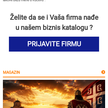
lakove blizu mene u Kučevu".
Želite da se i Vaša firma nađe
u našem biznis katalogu ?
PRIJAVITE FIRMU
MAGAZIN