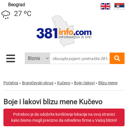
Beograd
27 ºC
Početna
»
Braničevski okrug
»
Kučevo
»
Boje i lakovi
»
Blizu mene
Boje i lakovi blizu mene Kučevo
Potrebno je da odobrite korišćenje lokacije na ovoj stranici
kako bismo mogli precizno da odredimo firme u Vašoj blizini!