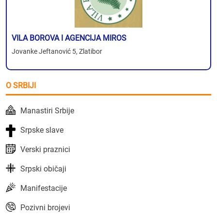
VILA BOROVA I AGENCIJA MIROS
Jovanke Jeftanović 5, Zlatibor
O SRBIJI
Manastiri Srbije
Srpske slave
Verski praznici
Srpski običaji
Manifestacije
Pozivni brojevi