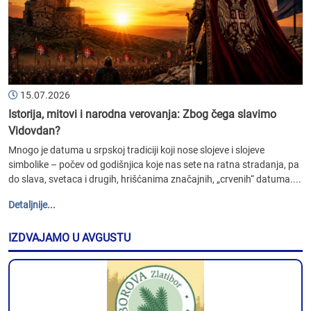
15.07.2026
Istorija, mitovi i narodna verovanja: Zbog čega slavimo
Vidovdan?
Mnogo je datuma u srpskoj tradiciji koji nose slojeve i slojeve
simbolike – počev od godišnjica koje nas sete na ratna stradanja, pa
do slava, svetaca i drugih, hrišćanima značajnih, „crvenih“ datuma....
Detaljnije...
IZDVAJAMO U AVGUSTU