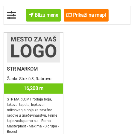
Blizu mene
Prikaži na mapi
STR MARKOM
Žanke Stokić 3, Rabrovo
16,208 m
STR MARKOM Prodaja boja,
lakova, tapeta, lepkova i
miksovanja boja za završne
radove u građevinarstvu. Firme
koje zastupamo su: - Roma -
Masterplast - Maxima - S grupa -
Beorol