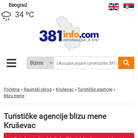
Beograd
34 ºC
Početna
»
Rasinski okrug
»
Kruševac
»
Turističke agencije
»
Blizu mene
Turističke agencije blizu mene
Kruševac