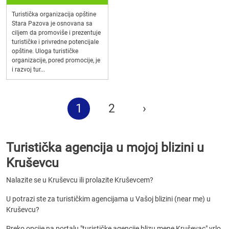
Turistička organizacija opštine
Stara Pazova je osnovana sa
ciljem da promoviše i prezentuje
turističke i privredne potencijale
opštine. Uloga turističke
organizacije, pored promocije, je
i razvoj tur...
1
2
›
Turistička agencija u mojoj blizini u
Kruševcu
Nalazite se u Kruševcu ili prolazite Kruševcem?
U potrazi ste za turističkim agencijama u Vašoj blizini (near me) u
Kruševcu?
Preko opcije na portalu "turističke agencije blizu mene Kruševac" vrlo