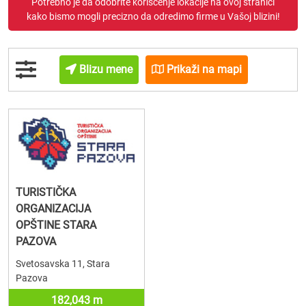
Potrebno je da odobrite korišćenje lokacije na ovoj stranici
kako bismo mogli precizno da odredimo firme u Vašoj blizini!
Blizu mene
Prikaži na mapi
TURISTIČKA
ORGANIZACIJA
OPŠTINE STARA
PAZOVA
Svetosavska 11, Stara
Pazova
182,043 m