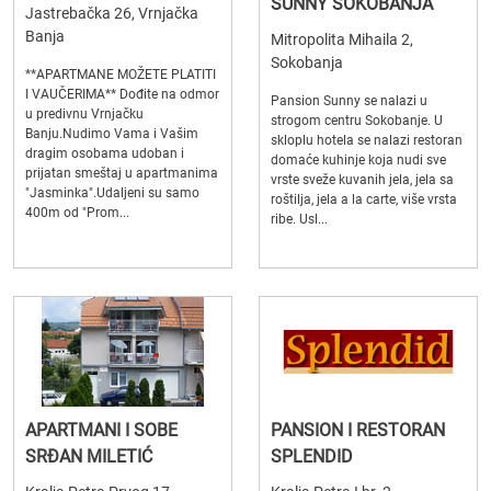
SUNNY SOKOBANJA
Jastrebačka 26, Vrnjačka
Banja
Mitropolita Mihaila 2,
Sokobanja
**APARTMANE MOŽETE PLATITI
I VAUČERIMA** Dođite na odmor
Pansion Sunny se nalazi u
u predivnu Vrnjačku
strogom centru Sokobanje. U
Banju.Nudimo Vama i Vašim
skloplu hotela se nalazi restoran
dragim osobama udoban i
domaće kuhinje koja nudi sve
prijatan smeštaj u apartmanima
vrste sveže kuvanih jela, jela sa
"Jasminka".Udaljeni su samo
roštilja, jela a la carte, više vrsta
400m od "Prom...
ribe. Usl...
APARTMANI I SOBE
PANSION I RESTORAN
SRĐAN MILETIĆ
SPLENDID