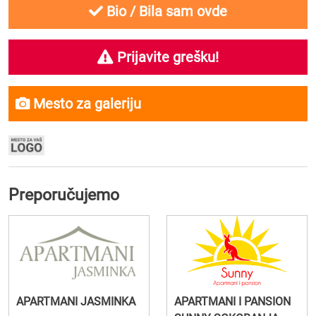
Bio / Bila sam ovde
Prijavite grešku!
Mesto za galeriju
Preporučujemo
APARTMANI JASMINKA
APARTMANI I PANSION