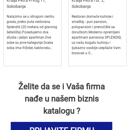
Kralja Petra Prvog 17,
Kralja Petra I br. 2,
Sokobanja
Sokobanja
Nalazimo se u strogom centru
Restoran domaće kuhinje i
grada, preko puta restorana
smeštaj - pun pansion,
Splendid (20 metara od glavnog
polupansion i prenoćište sa
šetališta).Posedujemo dva
doručkom.Moderno opremljeni
studia i jedan apartman.Dve
apartmani pansiona SPLENDID,
sobe su prve kategorije.Svaka
uz našu bogatu kuhinju i
soba ima frižider, kablovsku...
ljubazno osoblje ulepšaće Vam
boravak u S...
Želite da se i Vaša firma
nađe u našem biznis
katalogu ?