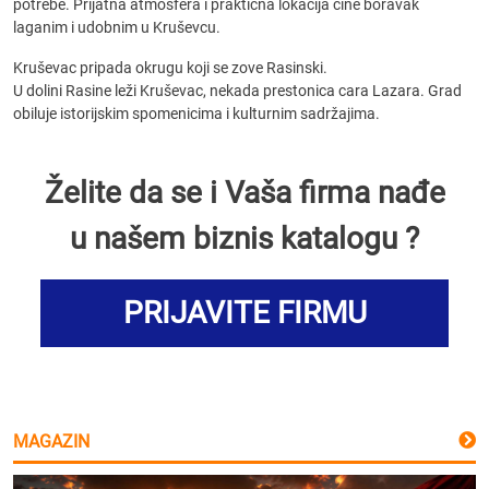
potrebe. Prijatna atmosfera i praktična lokacija čine boravak
laganim i udobnim u Kruševcu.
Kruševac pripada okrugu koji se zove Rasinski.
U dolini Rasine leži Kruševac, nekada prestonica cara Lazara. Grad
obiluje istorijskim spomenicima i kulturnim sadržajima.
Želite da se i Vaša firma nađe
u našem biznis katalogu ?
PRIJAVITE FIRMU
MAGAZIN