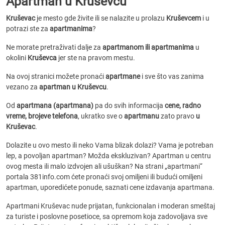
Apartman u Kruševcu
Kruševac
je mesto gde živite ili se nalazite u prolazu
Kruševcem
i u
potrazi ste za
apartmanima
?
Ne morate pretraživati dalje za
apartmanom ili apartmanima
u
okolini
Kruševca
jer ste na pravom mestu.
Na ovoj stranici možete pronaći
apartmane
i sve što vas zanima
vezano za
apartman u Kruševcu
.
Od
apartmana (apartmana)
pa do svih informacija
cene, radno
vreme, brojeve telefona
, ukratko sve o
apartmanu
zato pravo
u
Kruševac
.
Dolazite u ovo mesto ili neko Vama blizak dolazi? Vama je potreban
lep, a povoljan apartman? Možda ekskluzivan? Apartman u centru
ovog mesta ili malo izdvojen ali ušuškan? Na strani „apartmani“
portala 381info.com ćete pronaći svoj omiljeni ili budući omiljeni
apartman, uporedićete ponude, saznati cene izdavanja apartmana.
Apartmani Kruševac nude prijatan, funkcionalan i moderan smeštaj
za turiste i poslovne posetioce, sa opremom koja zadovoljava sve