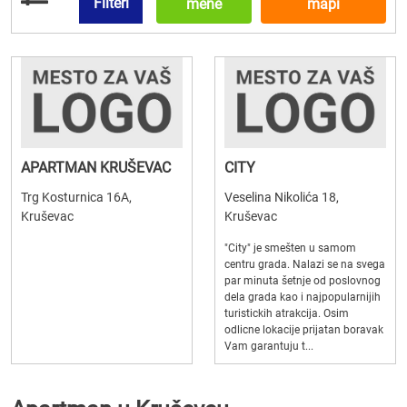
Filteri
mene
mapi
APARTMAN KRUŠEVAC
CITY
Trg Kosturnica 16A,
Veselina Nikolića 18,
Kruševac
Kruševac
"City" je smešten u samom
centru grada. Nalazi se na svega
par minuta šetnje od poslovnog
dela grada kao i najpopularnijih
turistickih atrakcija. Osim
odlicne lokacije prijatan boravak
Vam garantuju t...