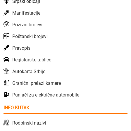
Srpski običaji
Manifestacije
Pozivni brojevi
Poštanski brojevi
Pravopis
Registarske tablice
Autokarta Srbije
Granični prelazi kamere
Punjači za električne automobile
INFO KUTAK
Rodbinski nazivi