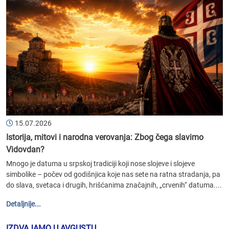
15.07.2026
Istorija, mitovi i narodna verovanja: Zbog čega slavimo
Vidovdan?
Mnogo je datuma u srpskoj tradiciji koji nose slojeve i slojeve
simbolike – počev od godišnjica koje nas sete na ratna stradanja, pa
do slava, svetaca i drugih, hrišćanima značajnih, „crvenih“ datuma....
Detaljnije...
IZDVAJAMO U AVGUSTU