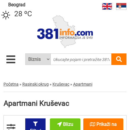
Beograd
28 ºC
Početna
»
Rasinski okrug
»
Kruševac
»
Apartmani
Apartmani Kruševac
Blizu
Prikaži na