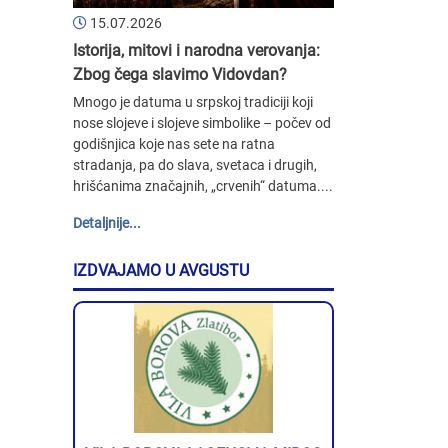
15.07.2026
Istorija, mitovi i narodna verovanja:
Zbog čega slavimo Vidovdan?
Mnogo je datuma u srpskoj tradiciji koji
nose slojeve i slojeve simbolike – počev od
godišnjica koje nas sete na ratna
stradanja, pa do slava, svetaca i drugih,
hrišćanima značajnih, „crvenih“ datuma....
Detaljnije...
IZDVAJAMO U AVGUSTU