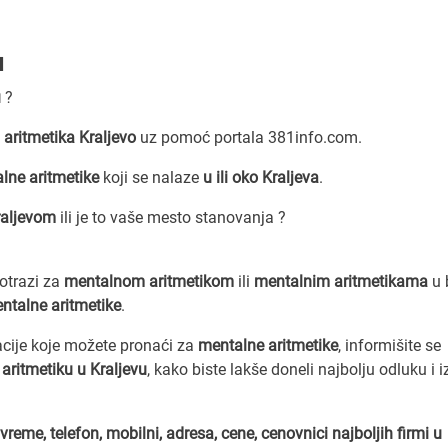
u
u
?
aritmetika Kraljevo
uz pomoć portala 381info.com.
lne aritmetike
koji se nalaze
u ili oko Kraljeva
.
raljevom
ili je to vaše mesto stanovanja ?
potrazi za
mentalnom aritmetikom
ili
mentalnim aritmetikama
u b
ntalne aritmetike
.
acije koje možete pronaći za
mentalne aritmetike
, informišite se
aritmetiku u Kraljevu
, kako biste lakše doneli najbolju odluku i i
vreme, telefon, mobilni, adresa, cene, cenovnici
najboljih firmi u