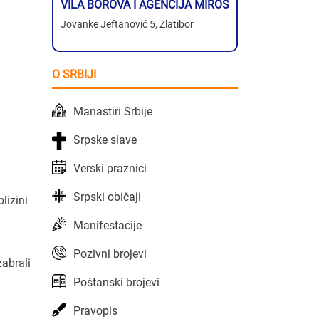
VILA BOROVA I AGENCIJA MIROS
Jovanke Jeftanović 5, Zlatibor
O SRBIJI
Manastiri Srbije
Srpske slave
Verski praznici
Srpski običaji
lizini
Manifestacije
Pozivni brojevi
zabrali
Poštanski brojevi
Pravopis