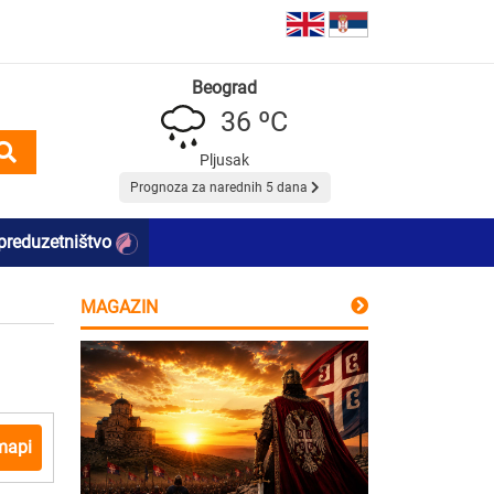
Beograd
36 ºC
Pljusak
Prognoza za narednih 5 dana
preduzetništvo
MAGAZIN
mapi