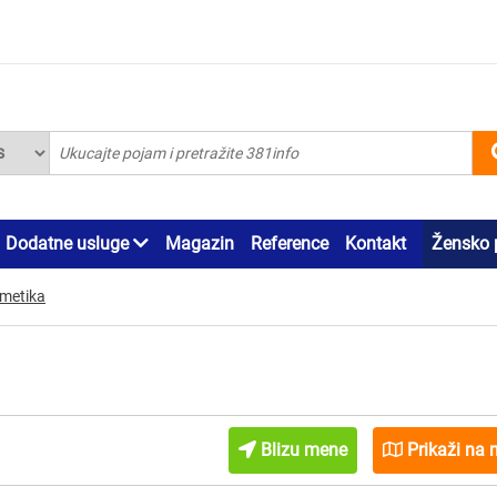
Dodatne usluge
Magazin
Reference
Kontakt
Žensko 
tmetika
Blizu mene
Prikaži na 