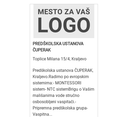
PREDŠKOLSKA USTANOVA
ČUPERAK
Toplice Milana 15/4, Kraljevo
Predškolska ustanova ČUPERAK,
Kraljevo.Radimo po evropskim
sistemima:- MONTESSORI
sistem- NTC sistemBrigu o Vašim
mališanima vode stručno
osbosobljeni vaspitači.-
Pripremna predškolska grupa-
Vaspitna...