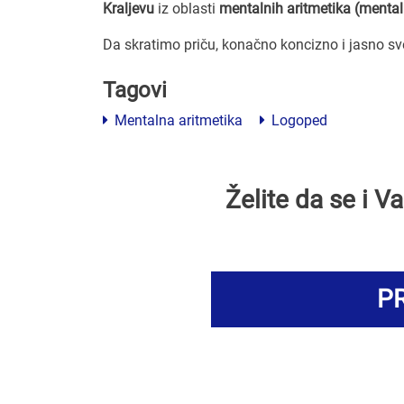
Kraljevu
iz oblasti
mentalnih aritmetika (mental
Da skratimo priču, konačno koncizno i jasno s
Tagovi
Mentalna aritmetika
Logoped
Želite da se i 
PR