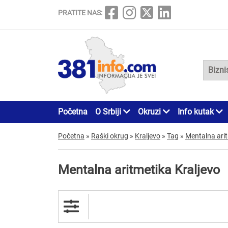
PRATITE NAS:
Početna
O Srbiji
Okruzi
Info kutak
Početna
»
Raški okrug
»
Kraljevo
»
Tag
»
Mentalna ari
Mentalna aritmetika Kraljevo