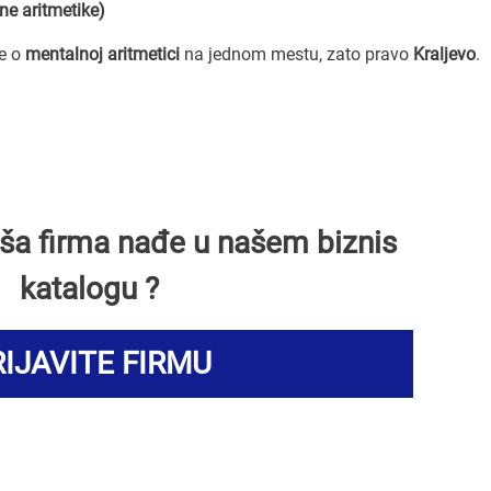
ne aritmetike)
ve o
mentalnoj aritmetici
na jednom mestu, zato pravo
Kraljevo
.
Vaša firma nađe u našem biznis
katalogu ?
IJAVITE FIRMU