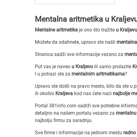
Mentalna aritmetika u Kraljev
Mentalne aritmetike
je ono što tražite
u Kraljev
Možete da odahnete, upravo ste našli
mentalna 
Stranica sadži sve informacije vezano za
menta
Put vas je naveo
u Kraljevo
ili samo prolazite
K
I u potrazi ste za
mentalnim aritmetikama
?
Upravo ste došli na pravo mesto, bilo da ste u 
ili okolini
Kraljeva
kod nas ćete naći
najbolje me
Portal 381info.com sadrži sve potrebne inform
detaljno na našem portalu vezano za
mentalnu 
najbolju firmu za saradnju.
Sve firme i informacije na jednom mestu
radno 