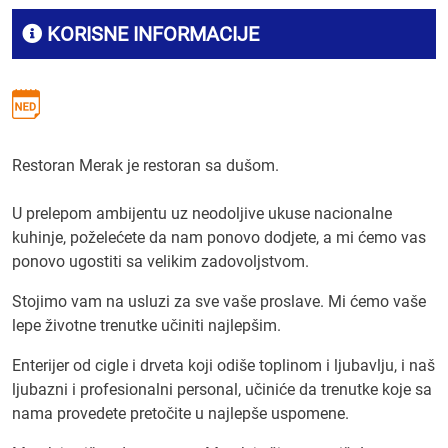
KORISNE INFORMACIJE
Restoran Merak je restoran sa dušom.
U prelepom ambijentu uz neodoljive ukuse nacionalne
kuhinje, poželećete da nam ponovo dodjete, a mi ćemo vas
ponovo ugostiti sa velikim zadovoljstvom.
Stojimo vam na usluzi za sve vaše proslave. Mi ćemo vaše
lepe životne trenutke učiniti najlepšim.
Enterijer od cigle i drveta koji odiše toplinom i ljubavlju, i naš
ljubazni i profesionalni personal, učiniće da trenutke koje sa
nama provedete pretočite u najlepše uspomene.