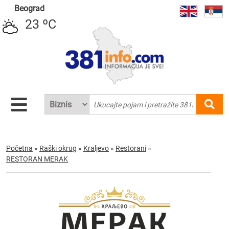
Beograd
23 ºC
Početna
»
Raški okrug
»
Kraljevo
»
Restorani
»
RESTORAN MERAK