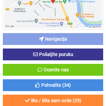
Navigacija
Pošaljite poruku
Ocenite nas
Pohvalite (
34
)
Bio / Bila sam ovde (
29
)