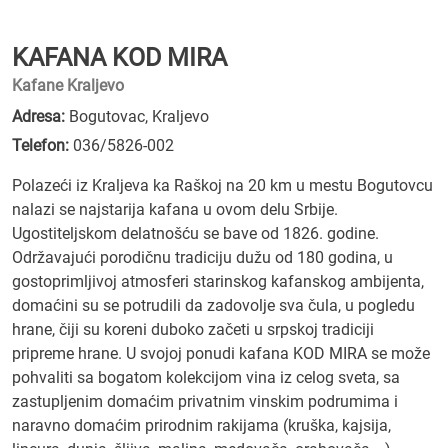
KAFANA KOD MIRA
Kafane Kraljevo
Adresa:
Bogutovac, Kraljevo
Telefon:
036/5826-002
Polazeći iz Kraljeva ka Raškoj na 20 km u mestu Bogutovcu
nalazi se najstarija kafana u ovom delu Srbije.
Ugostiteljskom delatnošću se bave od 1826. godine.
Održavajući porodičnu tradiciju dužu od 180 godina, u
gostoprimljivoj atmosferi starinskog kafanskog ambijenta,
domaćini su se potrudili da zadovolje sva čula, u pogledu
hrane, čiji su koreni duboko začeti u srpskoj tradiciji
pripreme hrane. U svojoj ponudi kafana KOD MIRA se može
pohvaliti sa bogatom kolekcijom vina iz celog sveta, sa
zastupljenim domaćim privatnim vinskim podrumima i
naravno domaćim prirodnim rakijama (kruška, kajsija,