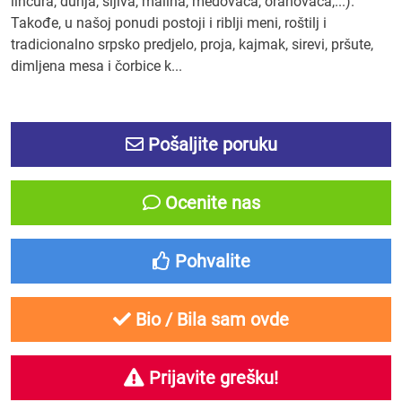
lincura, dunja, šljiva, malina, medovača, orahovača,...).
Takođe, u našoj ponudi postoji i riblji meni, roštilj i
tradicionalno srpsko predjelo, proja, kajmak, sirevi, pršute,
dimljena mesa i čorbice k...
Pošaljite poruku
Ocenite nas
Pohvalite
Bio / Bila sam ovde
Prijavite grešku!