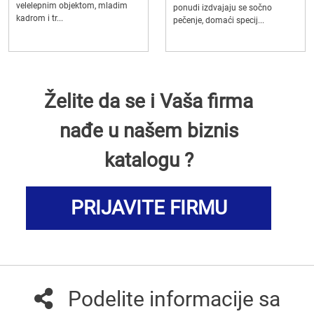
velelepnim objektom, mladim
ponudi izdvajaju se sočno
kadrom i tr...
pečenje, domaći specij...
Želite da se i Vaša firma
nađe u našem biznis
katalogu ?
PRIJAVITE FIRMU
Podelite informacije sa