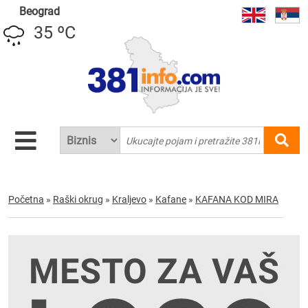
Beograd
35 ºC
Početna
»
Raški okrug
»
Kraljevo
»
Kafane
»
KAFANA KOD MIRA