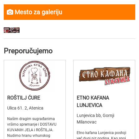
Mesto za galeriju
Preporučujemo
ROŠTILJ ĆURE
ETNO KAFANA
LUNJEVICA
Ulica 61. 2, Atenica
Lunjevica bb, Gornji
Našim dragim sugrađanima
Milanovac
vršimo spremanje i DOSTAVU
KUVANIH JELA i ROŠTILJA.
Etno kafana Lunjevica postoji
Nudimo hranu vrhunskog
već dugi niz godina. Kao spoj