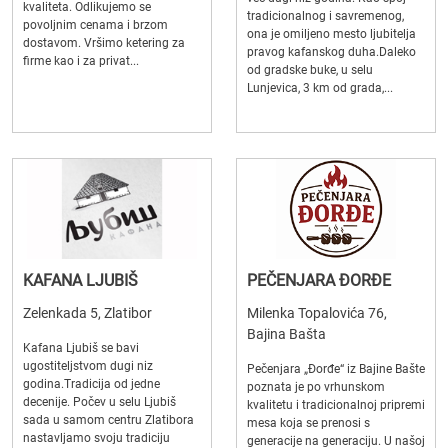
kvaliteta. Odlikujemo se
tradicionalnog i savremenog,
povoljnim cenama i brzom
ona je omiljeno mesto ljubitelja
dostavom. Vršimo ketering za
pravog kafanskog duha.Daleko
firme kao i za privat...
od gradske buke, u selu
Lunjevica, 3 km od grada,...
KAFANA LJUBIŠ
PEČENJARA ĐORĐE
Zelenkada 5, Zlatibor
Milenka Topalovića 76,
Bajina Bašta
Kafana Ljubiš se bavi
ugostiteljstvom dugi niz
Pečenjara „Đorđe“ iz Bajine Bašte
godina.Tradicija od jedne
poznata je po vrhunskom
decenije. Počev u selu Ljubiš
kvalitetu i tradicionalnoj pripremi
sada u samom centru Zlatibora
mesa koja se prenosi s
nastavljamo svoju tradiciju
generacije na generaciju. U našoj