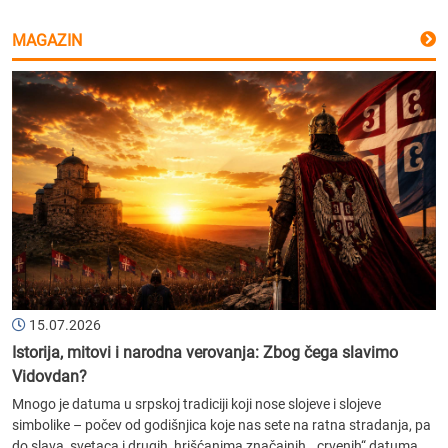
MAGAZIN
15.07.2026
Istorija, mitovi i narodna verovanja: Zbog čega slavimo
Vidovdan?
Mnogo je datuma u srpskoj tradiciji koji nose slojeve i slojeve
simbolike – počev od godišnjica koje nas sete na ratna stradanja, pa
do slava, svetaca i drugih, hrišćanima značajnih, „crvenih“ datuma....