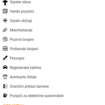
Srpske slave
Verski praznici
Srpski običaji
Manifestacije
Pozivni brojevi
Poštanski brojevi
Pravopis
Registarske tablice
Autokarta Srbije
Granični prelazi kamere
Punjači za električne automobile