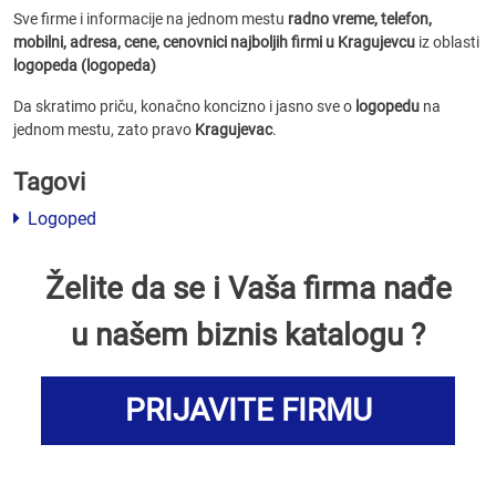
Sve firme i informacije na jednom mestu
radno vreme, telefon,
mobilni, adresa, cene, cenovnici
najboljih firmi u Kragujevcu
iz oblasti
logopeda (logopeda)
Da skratimo priču, konačno koncizno i jasno sve o
logopedu
na
jednom mestu, zato pravo
Kragujevac
.
Tagovi
Logoped
Želite da se i Vaša firma nađe
u našem biznis katalogu ?
PRIJAVITE FIRMU