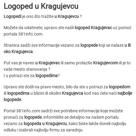
Logoped u Kragujevcu
Logopedi
je ono što tražite
u Kragujevcu
?
Možete da odahnete, upravo ste našli
logoped Kragujevac
uz pomoć
portala 381info.com.
Stranica sadži sve informacije vezano za
logopede
koji se nalaze
u ili
oko Kragujevca
.
Put vas je naveo
u Kragujevac
ili samo prolazite
Kragujevcom
ili je to
vaše mesto stanovanja ?
I u potrazi ste za
logopedima
?
Upravo ste došli na pravo mesto, bilo da ste u potrazi za
logopedom
ili
logopedima
u blizini ili okolini
Kragujevca
kod nas ćete naći
najbolje
logopede
.
Portal 381info.com sadrži sve potrebne informacije koje možete
pronaći za
logopede
, informišite se detaljno na našem portalu
vezano za
logopeda u Kragujevcu
, kako biste lakše doneli najbolju
odluku i izabrali najbolju firmu za saradnju.