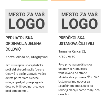
PEDIJATRIJSKA
PREDŠKOLSKA
ORDINACIJA JELENA
USTANOVA ČILI I VILI
ČOLOVIĆ
Tanaska Rajića 32,
Kragujevac
Kneza Miloša bb, Kragujevac
Prva privatna predškolska
Tim stručnjaka specijalističke
ustanovi u Kragujevcu
pedijatrijske ordinacije "Jelene
verifikovana od strane
Čolović" u službi zdravlja Vašeg
Ministarstva prosvete, “Čili i Vili”.
deteta pruža Vam sledeće
Ustanova ima ugovor sa
usluge:- pedijatrijske preglede
Skupštinom grada, tako da
dece od 0-18 godina- preglede
roditelji plaćaju samo manji deo
pedijatra pulmol...
cene bor...