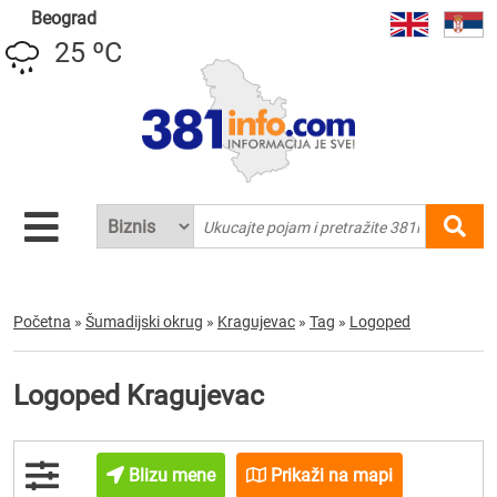
Beograd
25 ºC
Početna
»
Šumadijski okrug
»
Kragujevac
»
Tag
»
Logoped
Logoped Kragujevac
Blizu mene
Prikaži na mapi