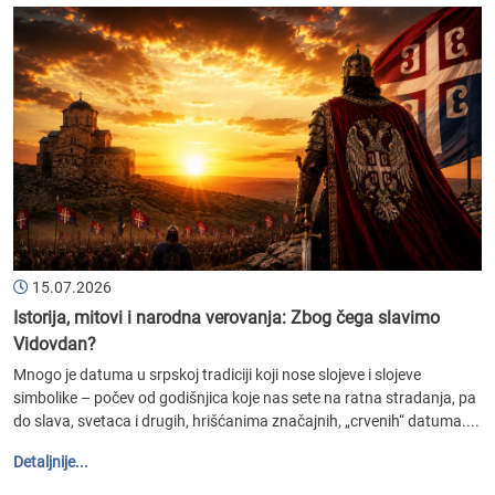
15.07.2026
Istorija, mitovi i narodna verovanja: Zbog čega slavimo
Vidovdan?
Mnogo je datuma u srpskoj tradiciji koji nose slojeve i slojeve
simbolike – počev od godišnjica koje nas sete na ratna stradanja, pa
do slava, svetaca i drugih, hrišćanima značajnih, „crvenih“ datuma....
Detaljnije...