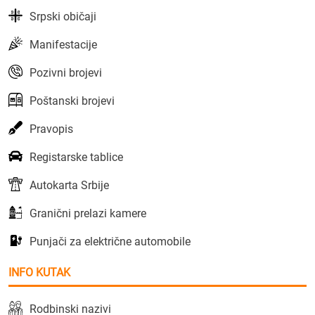
Srpski običaji
Manifestacije
Pozivni brojevi
Poštanski brojevi
Pravopis
Registarske tablice
Autokarta Srbije
Granični prelazi kamere
Punjači za električne automobile
INFO KUTAK
Rodbinski nazivi