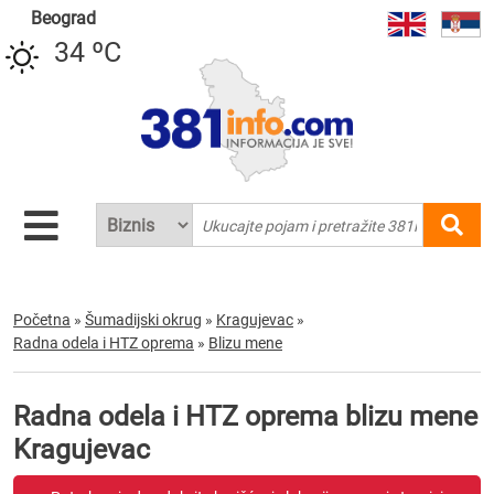
Beograd
34 ºC
Početna
»
Šumadijski okrug
»
Kragujevac
»
Radna odela i HTZ oprema
»
Blizu mene
Radna odela i HTZ oprema blizu mene
Kragujevac