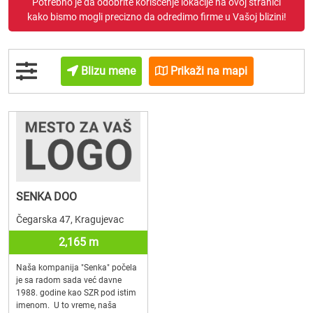
Potrebno je da odobrite korišćenje lokacije na ovoj stranici
kako bismo mogli precizno da odredimo firme u Vašoj blizini!
Blizu mene
Prikaži na mapi
SENKA DOO
Čegarska 47, Kragujevac
2,165 m
Naša kompanija "Senka" počela
je sa radom sada već davne
1988. godine kao SZR pod istim
imenom. U to vreme, naša