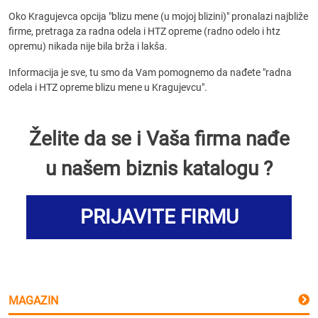
Oko Kragujevca opcija "blizu mene (u mojoj blizini)" pronalazi najbliže
firme, pretraga za radna odela i HTZ opreme (radno odelo i htz
opremu) nikada nije bila brža i lakša.
Informacija je sve, tu smo da Vam pomognemo da nađete "radna
odela i HTZ opreme blizu mene u Kragujevcu".
Želite da se i Vaša firma nađe
u našem biznis katalogu ?
PRIJAVITE FIRMU
MAGAZIN