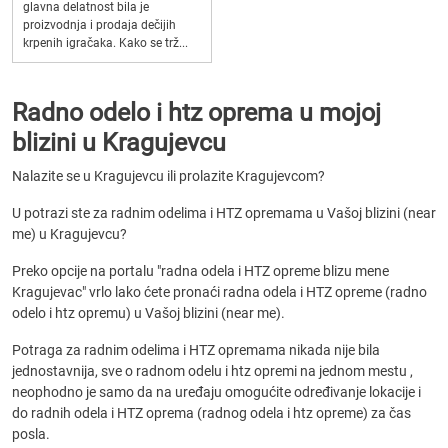
glavna delatnost bila je
proizvodnja i prodaja dečijih
krpenih igračaka. Kako se trž...
Radno odelo i htz oprema u mojoj
blizini u Kragujevcu
Nalazite se u Kragujevcu ili prolazite Kragujevcom?
U potrazi ste za radnim odelima i HTZ opremama u Vašoj blizini (near
me) u Kragujevcu?
Preko opcije na portalu "radna odela i HTZ opreme blizu mene
Kragujevac" vrlo lako ćete pronaći radna odela i HTZ opreme (radno
odelo i htz opremu) u Vašoj blizini (near me).
Potraga za radnim odelima i HTZ opremama nikada nije bila
jednostavnija, sve o radnom odelu i htz opremi na jednom mestu ,
neophodno je samo da na uređaju omogućite određivanje lokacije i
do radnih odela i HTZ oprema (radnog odela i htz opreme) za čas
posla.