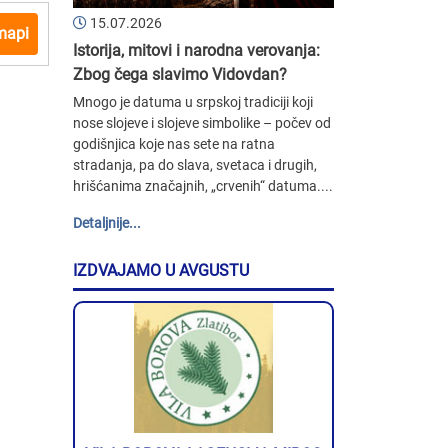
15.07.2026
mapi
Istorija, mitovi i narodna verovanja:
Zbog čega slavimo Vidovdan?
Mnogo je datuma u srpskoj tradiciji koji
nose slojeve i slojeve simbolike – počev od
godišnjica koje nas sete na ratna
stradanja, pa do slava, svetaca i drugih,
hrišćanima značajnih, „crvenih“ datuma....
Detaljnije...
IZDVAJAMO U AVGUSTU