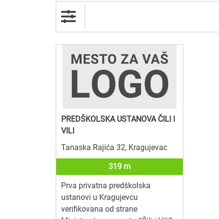
PREDŠKOLSKA USTANOVA ČILI I
VILI
Tanaska Rajića 32, Kragujevac
319 m
Prva privatna predškolska
ustanovi u Kragujevcu
verifikovana od strane