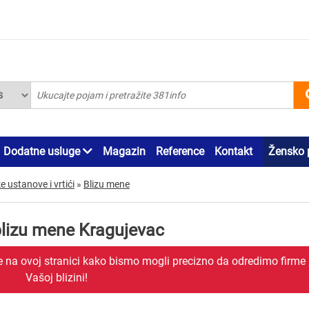
Dodatne usluge
Magazin
Reference
Kontakt
Žensko 
 ustanove i vrtići
»
Blizu mene
 blizu mene Kragujevac
je na ovoj stranici kako bismo mogli precizno da odredimo firme
Vašoj blizini!