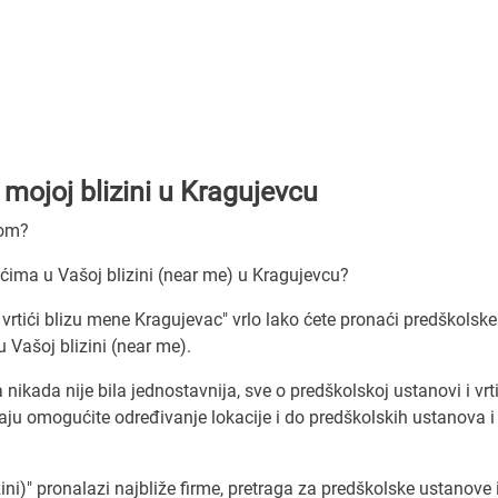
 mojoj blizini u Kragujevcu
com?
ićima u Vašoj blizini (near me) u Kragujevcu?
 vrtići blizu mene Kragujevac" vrlo lako ćete pronaći predškolske
u Vašoj blizini (near me).
ikada nije bila jednostavnija, sve o predškolskoj ustanovi i vrt
u omogućite određivanje lokacije i do predškolskih ustanova i 
ni)" pronalazi najbliže firme, pretraga za predškolske ustanove i