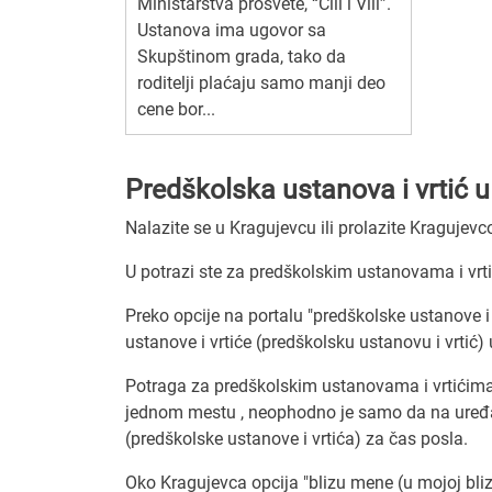
Ministarstva prosvete, “Čili i Vili”.
Ustanova ima ugovor sa
Skupštinom grada, tako da
roditelji plaćaju samo manji deo
cene bor...
Predškolska ustanova i vrtić u
Nalazite se u Kragujevcu ili prolazite Kragujev
U potrazi ste za predškolskim ustanovama i vrt
Preko opcije na portalu "predškolske ustanove i
ustanove i vrtiće (predškolsku ustanovu i vrtić) 
Potraga za predškolskim ustanovama i vrtićima n
jednom mestu , neophodno je samo da na uređaj
(predškolske ustanove i vrtića) za čas posla.
Oko Kragujevca opcija "blizu mene (u mojoj blizi