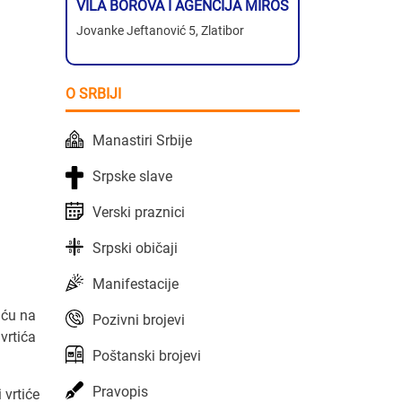
VILA BOROVA I AGENCIJA MIROS
Jovanke Jeftanović 5, Zlatibor
O SRBIJI
Manastiri Srbije
Srpske slave
Verski praznici
Srpski običaji
Manifestacije
iću na
Pozivni brojevi
vrtića
Poštanski brojevi
Pravopis
 vrtiće