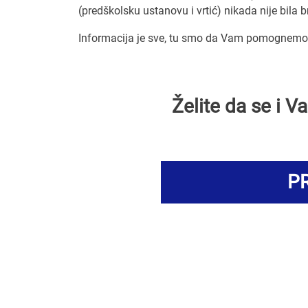
(predškolsku ustanovu i vrtić) nikada nije bila b
Informacija je sve, tu smo da Vam pomognemo d
Želite da se i 
PR