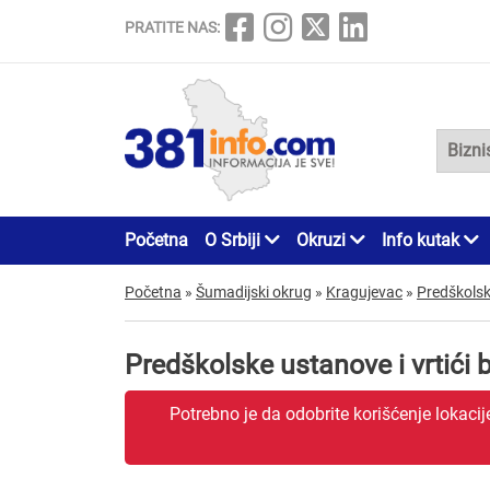
PRATITE NAS:
Početna
O Srbiji
Okruzi
Info kutak
Početna
»
Šumadijski okrug
»
Kragujevac
»
Predškolske
Predškolske ustanove i vrtići
Potrebno je da odobrite korišćenje lokaci