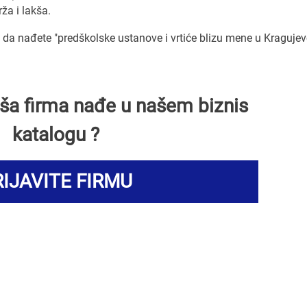
rža i lakša.
a nađete "predškolske ustanove i vrtiće blizu mene u Kragujev
Vaša firma nađe u našem biznis
katalogu ?
IJAVITE FIRMU