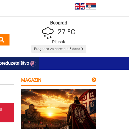
Beograd
27 ºC
Pljusak
Prognoza za narednih 5 dana
preduzetništvo
MAGAZIN
 u