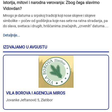
Istorija, mitovi i narodna verovanja: Zbog čega slavimo
Vidovdan?
Mnogo je datuma u srpskoj tradiciji koji nose slojeve i slojeve
simbolike – počev od godišnjica koje nas sete na ratna stradanja, pa
do slava, svetaca i drugih, hrišćanima značajnih, „crvenih“ datuma....
Detaljnije...
IZDVAJAMO U AVGUSTU
VILA BOROVA I AGENCIJA MIROS
Jovanke Jeftanović 5, Zlatibor