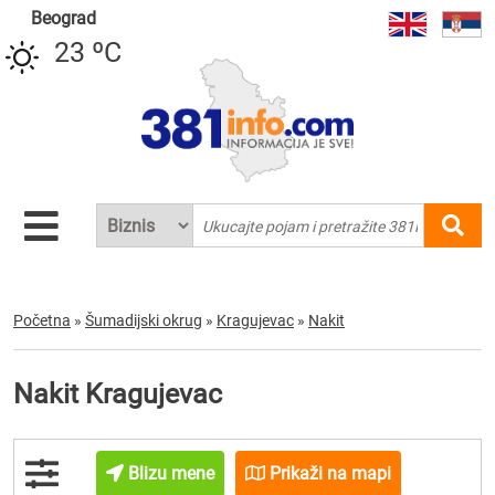
Beograd
23 ºC
Početna
»
Šumadijski okrug
»
Kragujevac
»
Nakit
Nakit Kragujevac
Blizu mene
Prikaži na mapi