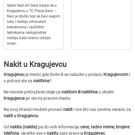
Salon Nail Art Dara nalazi se u
Kragujevcu u TC Plaza.Dara –
Nail, je studio koji se bavi negom
ruku i noktiju vrhunskim
brendovima i različitim
tehnikama nadogradnje
noktiju.Kako bismo održali
svoje...
Nakit u Kragujevcu
Kragujevac
je mesto gde živite ili se nalazite u prolazu
Kragujevcom
i
u potrazi ste za
nakitima
?
Ne morate pretraživati dalje za
nakitom ili nakitima
u okolini
Kragujevca
jer ste na pravom mestu.
Na ovoj stranici možete pronaći
nakit
i sve što vas zanima vezano za
nakit u Kragujevcu
.
Od
nakita (nakita)
pa do svih informacija
cene, radno vreme, brojeve
telefona
, ukratko sve o
nakitu
zato pravo
u Kragujevac
.