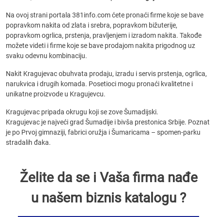
Na ovoj strani portala 381info.com ćete pronaći firme koje se bave
popravkom nakita od zlata i srebra, popravkom bižuterije,
popravkom ogrlica, prstenja, pravljenjem i izradom nakita. Takođe
možete videti i firme koje se bave prodajom nakita prigodnog uz
svaku odevnu kombinaciju.
Nakit Kragujevac obuhvata prodaju, izradu i servis prstenja, ogrlica,
narukvica i drugih komada. Posetioci mogu pronaći kvalitetne i
unikatne proizvode u Kragujevcu.
Kragujevac pripada okrugu koji se zove Šumadijski.
Kragujevac je najveći grad Šumadije i bivša prestonica Srbije. Poznat
je po Prvoj gimnaziji, fabrici oružja i Šumaricama – spomen-parku
stradalih đaka.
Želite da se i Vaša firma nađe
u našem biznis katalogu ?