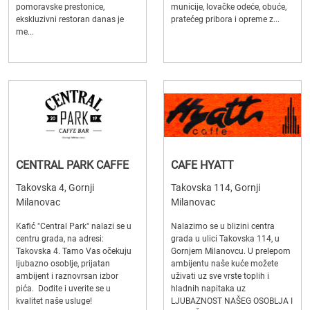
pomoravske prestonice,
municije, lovačke odeće, obuće,
ekskluzivni restoran danas je
pratećeg pribora i opreme z...
me...
CENTRAL PARK CAFFE
CAFE HYATT
Takovska 4, Gornji
Takovska 114, Gornji
Milanovac
Milanovac
Kafić "Central Park" nalazi se u
Nalazimo se u blizini centra
centru grada, na adresi:
grada u ulici Takovska 114, u
Takovska 4. Tamo Vas očekuju
Gornjem Milanovcu. U prelepom
ljubazno osoblje, prijatan
ambijentu naše kuće možete
ambijent i raznovrsan izbor
uživati uz sve vrste toplih i
pića. Dođite i uverite se u
hladnih napitaka uz
kvalitet naše usluge!
LJUBAZNOST NAŠEG OSOBLJA I