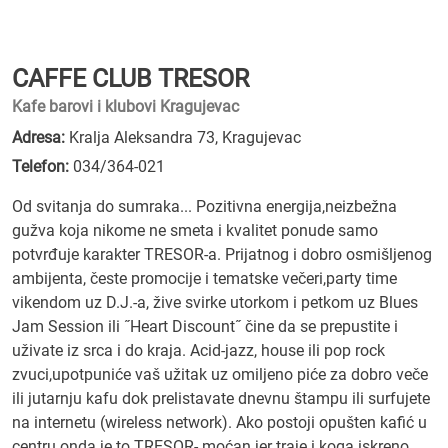
CAFFE CLUB TRESOR
Kafe barovi i klubovi Kragujevac
Adresa:
Kralja Aleksandra 73, Kragujevac
Telefon:
034/364-021
Od svitanja do sumraka... Pozitivna energija,neizbežna
gužva koja nikome ne smeta i kvalitet ponude samo
potvrđuje karakter TRESOR-a. Prijatnog i dobro osmišljenog
ambijenta, česte promocije i tematske večeri,party time
vikendom uz D.J.-a, žive svirke utorkom i petkom uz Blues
Jam Session ili ˝Heart Discount˝ čine da se prepustite i
uživate iz srca i do kraja. Acid-jazz, house ili pop rock
zvuci,upotpuniće vaš užitak uz omiljeno piće za dobro veče
ili jutarnju kafu dok prelistavate dnevnu štampu ili surfujete
na internetu (wireless network). Ako postoji opušten kafić u
centru onda je to TRESOR- moćan jer traje i koga iskreno