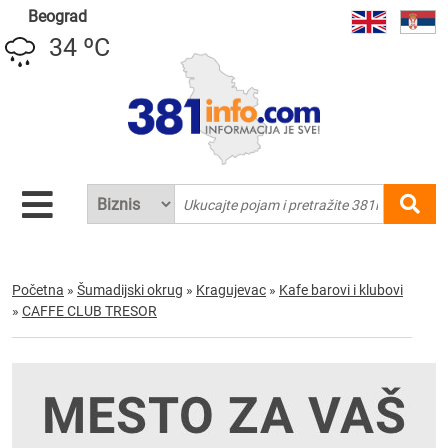
Beograd
34 ºC
Početna
»
Šumadijski okrug
»
Kragujevac
»
Kafe barovi i klubovi
»
CAFFE CLUB TRESOR