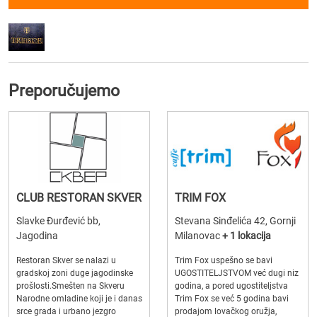
Preporučujemo
CLUB RESTORAN SKVER
TRIM FOX
Slavke Đurđević bb,
Stevana Sinđelića 42, Gornji
Jagodina
Milanovac
+ 1 lokacija
Restoran Skver se nalazi u
Trim Fox uspešno se bavi
gradskoj zoni duge jagodinske
UGOSTITELJSTVOM već dugi niz
prošlosti.Smešten na Skveru
godina, a pored ugostiteljstva
Narodne omladine koji je i danas
Trim Fox se već 5 godina bavi
srce grada i urbano jezgro
prodajom lovačkog oružja,