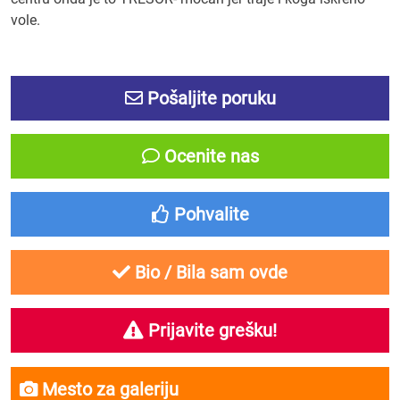
vole.
Pošaljite poruku
Ocenite nas
Pohvalite
Bio / Bila sam ovde
Prijavite grešku!
Mesto za galeriju