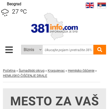
Beograd
27 ºC
Početna
»
Šumadijski okrug
»
Kragujevac
»
Hemijsko čišćenje
»
HEMIJSKO ČIŠĆENJE DRALE