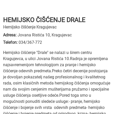
HEMIJSKO ČIŠĆENJE DRALE
Hemijsko čišćenje Kragujevac
Adresa:
Jovana Ristića 10, Kragujevac
Telefon:
034/367-772
Hemijsko čišćenje "Drale" se nalazi u širem centru
Kragujevca, u ulici Jovana Ristića 10.Radnja je opremljena
najsavremenijom tehnologijom za pranje i hemijsko
čišćenje odevnih predmeta.Preko četiri decenije postojanja
je dovoljan pokazatelj našeg profesionalnog i kvalitetnog
rada, osim klasičnih metoda hemijskog čišćenja omogućuje
nam da svojim cenjenim mušterijama pružamo i specijalne
usluge čišćenja osetljive odeće.Pored toga smo u
mogućnosti ponuditi sledeće usluge:- pranje, hemijsko
čišćenje i bojenje svih vrsta odevnih predmeta- hemijsko
čišćenje i bojenje predmeta od prirodnog krzna- hemijsko