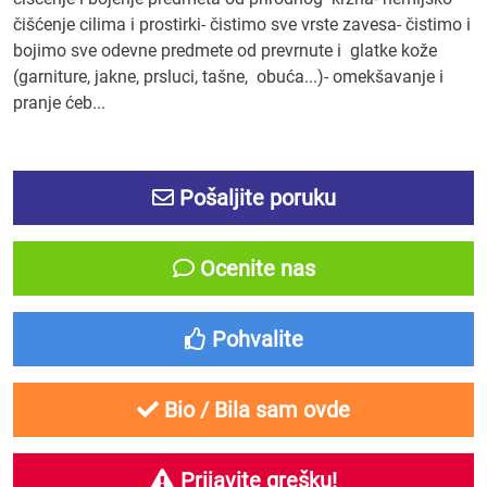
čišćenje cilima i prostirki- čistimo sve vrste zavesa- čistimo i
bojimo sve odevne predmete od prevrnute i glatke kože
(garniture, jakne, prsluci, tašne, obuća...)- omekšavanje i
pranje ćeb...
Pošaljite poruku
Ocenite nas
Pohvalite
Bio / Bila sam ovde
Prijavite grešku!