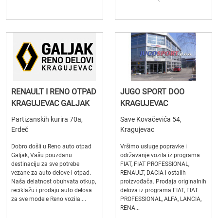
RENAULT I RENO OTPAD
JUGO SPORT DOO
KRAGUJEVAC GALJAK
KRAGUJEVAC
Partizanskih kurira 70a,
Save Kovačevića 54,
Erdeč
Kragujevac
Dobro došli u Reno auto otpad
Vršimo usluge popravke i
Galjak, Vašu pouzdanu
održavanje vozila iz programa
destinaciju za sve potrebe
FIAT, FIAT PROFESSIONAL,
vezane za auto delove i otpad.
RENAULT, DACIA i ostalih
Naša delatnost obuhvata otkup,
proizvođača. Prodaja originalnih
reciklažu i prodaju auto delova
delova iz programa FIAT, FIAT
za sve modele Reno vozila....
PROFESSIONAL, ALFA, LANCIA,
RENA...