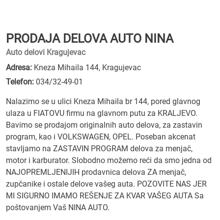
PRODAJA DELOVA AUTO NINA
Auto delovi Kragujevac
Adresa:
Kneza Mihaila 144, Kragujevac
Telefon:
034/32-49-01
Nalazimo se u ulici Kneza Mihaila br 144, pored glavnog
ulaza u FIATOVU firmu na glavnom putu za KRALJEVO.
Bavimo se prodajom originalnih auto delova, za zastavin
program, kao i VOLKSWAGEN, OPEL. Poseban akcenat
stavljamo na ZASTAVIN PROGRAM delova za menjač,
motor i karburator. Slobodno možemo reći da smo jedna od
NAJOPREMLJENIJIH prodavnica delova ZA menjač,
zupčanike i ostale delove vašeg auta. POZOVITE NAS JER
MI SIGURNO IMAMO REŠENJE ZA KVAR VAŠEG AUTA Sa
poštovanjem Vaš NINA AUTO.