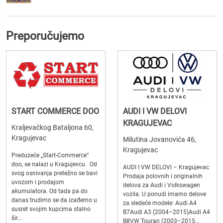
Preporučujemo
START COMMERCE DOO
AUDI I VW DELOVI
KRAGUJEVAC
Kraljevačkog Bataljona 60,
Kragujevac
Milutina Jovanovića 46,
Kragujevac
Preduzeće „Start-Commerce“
doo, se nalazi u Kragujevcu. Od
AUDI I VW DELOVI – Kragujevac
svog osnivanja pretežno se bavi
Prodaja polovnih i originalnih
uvozom i prodajom
delova za Audi i Volkswagen
akumulatora. Od tada pa do
vozila. U ponudi imamo delove
danas trudimo se da izađemo u
za sledeće modele: Audi A4
susret svojim kupcima stalno
B7Audi A3 (2004–2015)Audi A4
šir...
B8VW Touran (2003–2015...