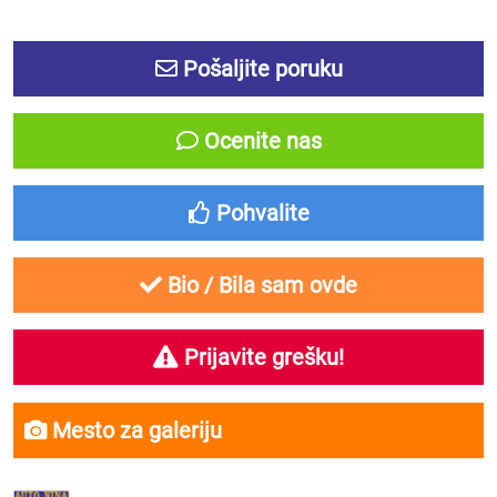
Pošaljite poruku
Ocenite nas
Pohvalite
Bio / Bila sam ovde
Prijavite grešku!
Mesto za galeriju