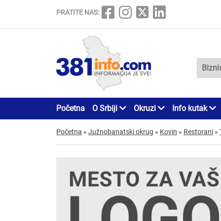
PRATITE NAS:
Početna
O Srbiji
Okruzi
Info kutak
Početna
»
Južnobanatski okrug
»
Kovin
»
Restorani
»