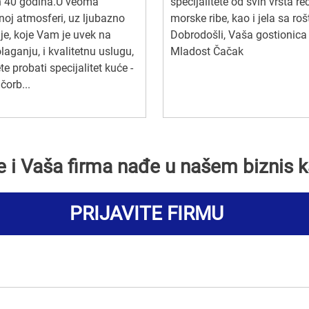
h 40 godina.U veoma
specijalitete od svih vrsta re
tnoj atmosferi, uz ljubazno
morske ribe, kao i jela sa rošt
je, koje Vam je uvek na
Dobrodošli, Vaša gostionica
laganju, i kvalitetnu uslugu,
Mladost Čačak
e probati specijalitet kuće -
 čorb...
se i Vaša firma nađe u našem biznis k
PRIJAVITE FIRMU