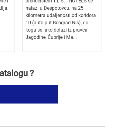
čne i
prenoćištem T.L.S. - HOTELS se
ilja.
nalazi u Despotovcu, na 25
kilometra udaljenosti od koridora
10 (auto-put Beograd-Niš), do
koga se lako dolazi iz pravca
Jagodine, Ćuprije i Ma...
atalogu ?