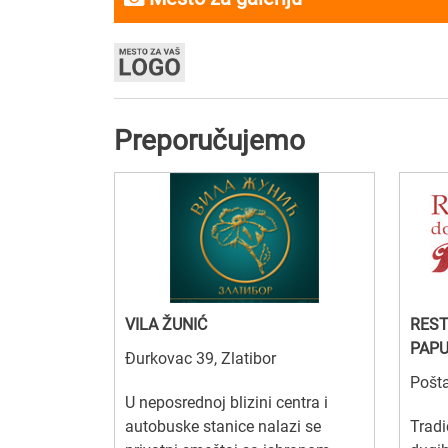
Preporučujemo
VILA ŽUNIĆ
REST
PAPU
Đurkovac 39, Zlatibor
Pošt
U neposrednoj blizini centra i
autobuske stanice nalazi se
Tradi