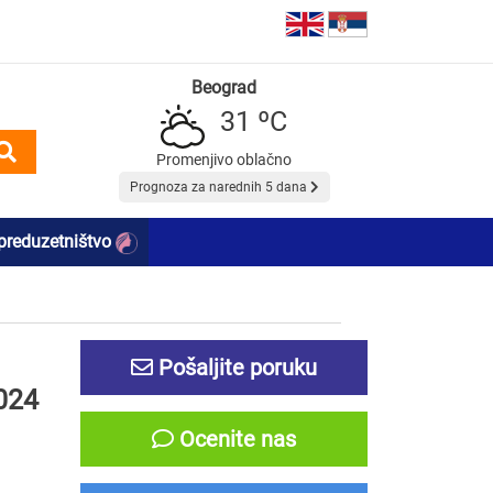
Beograd
31 ºC
Promenjivo oblačno
Prognoza za narednih 5 dana
preduzetništvo
Pošaljite poruku
024
Ocenite nas