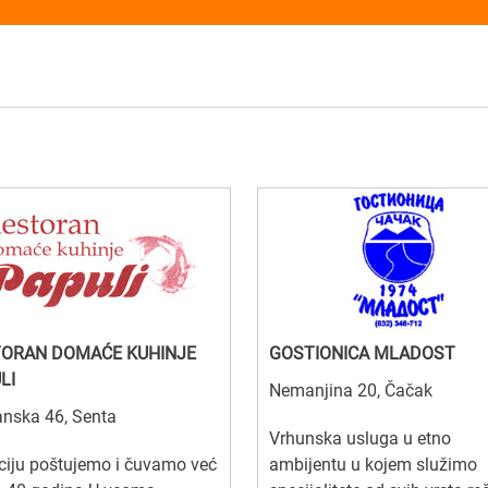
ORAN DOMAĆE KUHINJE
GOSTIONICA MLADOST
LI
Nemanjina 20, Čačak
anska 46, Senta
Vrhunska usluga u etno
ciju poštujemo i čuvamo već
ambijentu u kojem služimo