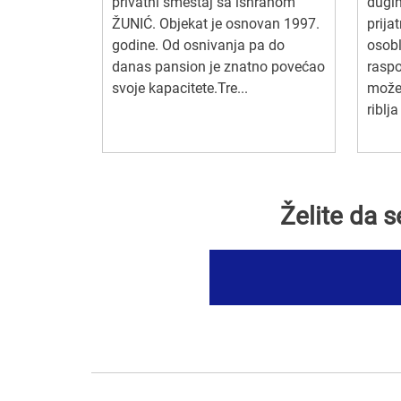
privatni smeštaj sa ishranom
dugi
ŽUNIĆ. Objekat je osnovan 1997.
prija
godine. Od osnivanja pa do
osobl
danas pansion je znatno povećao
raspo
svoje kapacitete.Tre...
možet
riblja
Želite da 