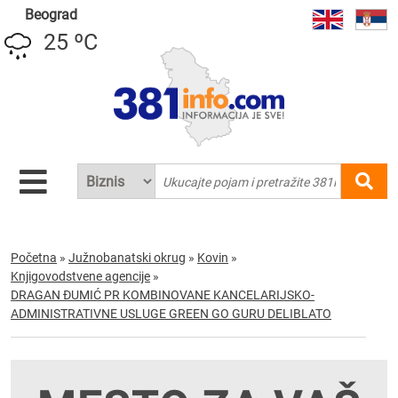
Beograd
25 ºC
Početna
»
Južnobanatski okrug
»
Kovin
»
Knjigovodstvene agencije
»
DRAGAN ĐUMIĆ PR KOMBINOVANE KANCELARIJSKO-
ADMINISTRATIVNE USLUGE GREEN GO GURU DELIBLATO