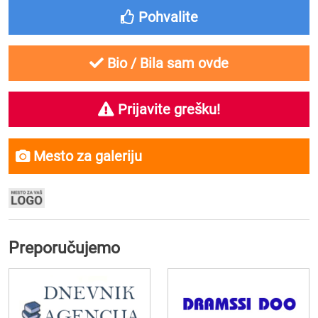
Pohvalite
Bio / Bila sam ovde
Prijavite grešku!
Mesto za galeriju
Preporučujemo