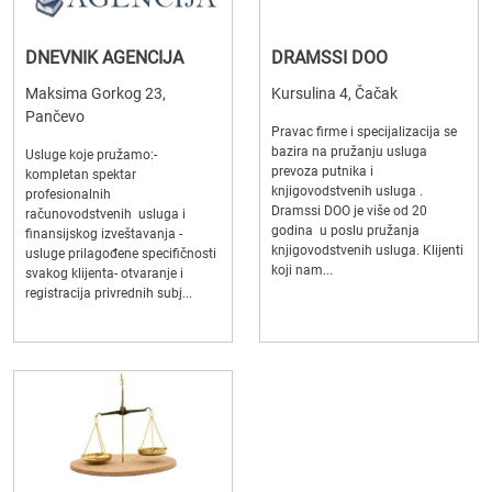
DNEVNIK AGENCIJA
DRAMSSI DOO
Maksima Gorkog 23,
Kursulina 4, Čačak
Pančevo
Pravac firme i specijalizacija se
bazira na pružanju usluga
Usluge koje pružamo:-
prevoza putnika i
kompletan spektar
knjigovodstvenih usluga .
profesionalnih
Dramssi DOO je više od 20
računovodstvenih usluga i
godina u poslu pružanja
finansijskog izveštavanja -
knjigovodstvenih usluga. Klijenti
usluge prilagođene specifičnosti
koji nam...
svakog klijenta- otvaranje i
registracija privrednih subj...