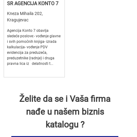
SR AGENCIJA KONTO 7
Kneza Mihaila 202,
Kragujevac
Agencija Konto 7 obavlja
sledeće poslove:- vođenje glavne
i svih pomoćnih knjiga- izrada
kalkulacija- vođenje PDV
evidencija za preduzeća,
preduzetnike (radnje) i druga
pravna lica iz delatnosti t...
Želite da se i Vaša firma
nađe u našem biznis
katalogu ?