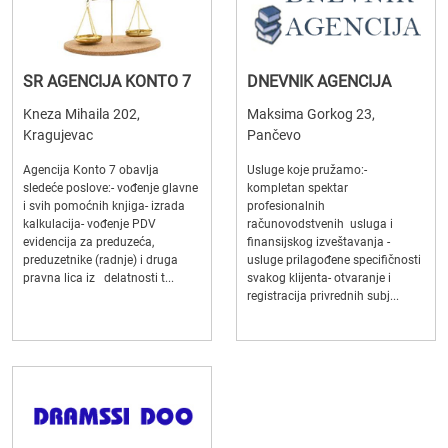
SR AGENCIJA KONTO 7
DNEVNIK AGENCIJA
Kneza Mihaila 202,
Maksima Gorkog 23,
Kragujevac
Pančevo
Agencija Konto 7 obavlja
Usluge koje pružamo:-
sledeće poslove:- vođenje glavne
kompletan spektar
i svih pomoćnih knjiga- izrada
profesionalnih
kalkulacija- vođenje PDV
računovodstvenih usluga i
evidencija za preduzeća,
finansijskog izveštavanja -
preduzetnike (radnje) i druga
usluge prilagođene specifičnosti
pravna lica iz delatnosti t...
svakog klijenta- otvaranje i
registracija privrednih subj...