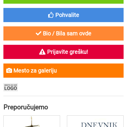
Pohvalite
Bio / Bila sam ovde
Prijavite grešku!
Mesto za galeriju
Preporučujemo