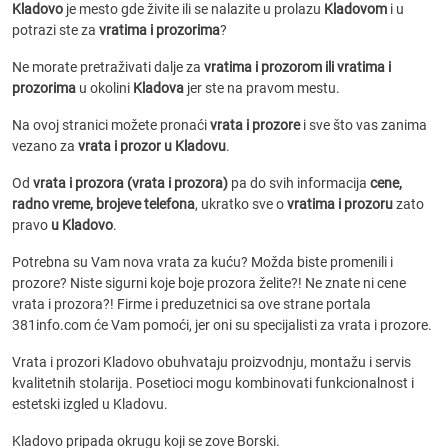
Kladovo
je mesto gde živite ili se nalazite u prolazu
Kladovom
i u
potrazi ste za
vratima i prozorima
?
Ne morate pretraživati dalje za
vratima i prozorom ili vratima i
prozorima
u okolini
Kladova
jer ste na pravom mestu.
Na ovoj stranici možete pronaći
vrata i prozore
i sve što vas zanima
vezano za
vrata i prozor u Kladovu
.
Od
vrata i prozora (vrata i prozora)
pa do svih informacija
cene,
radno vreme, brojeve telefona
, ukratko sve o
vratima i prozoru
zato
pravo
u Kladovo
.
Potrebna su Vam nova vrata za kuću? Možda biste promenili i
prozore? Niste sigurni koje boje prozora želite?! Ne znate ni cene
vrata i prozora?! Firme i preduzetnici sa ove strane portala
381info.com će Vam pomoći, jer oni su specijalisti za vrata i prozore.
Vrata i prozori Kladovo obuhvataju proizvodnju, montažu i servis
kvalitetnih stolarija. Posetioci mogu kombinovati funkcionalnost i
estetski izgled u Kladovu.
Kladovo pripada okrugu koji se zove Borski.