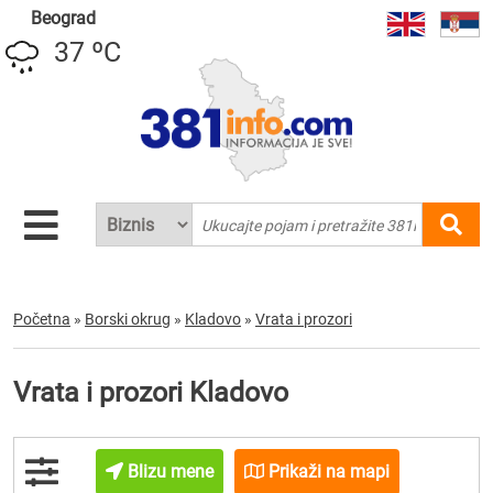
Beograd
37 ºC
Početna
»
Borski okrug
»
Kladovo
»
Vrata i prozori
Vrata i prozori Kladovo
Blizu mene
Prikaži na mapi