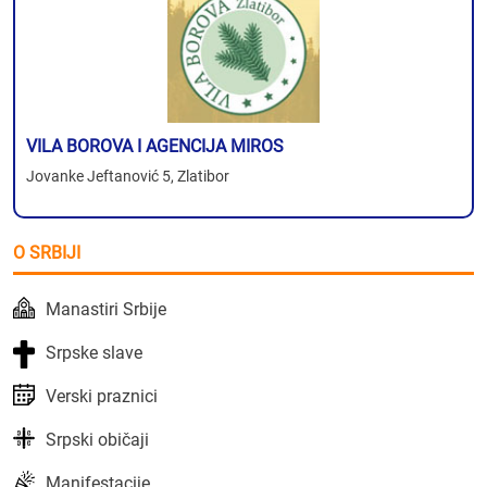
VILA BOROVA I AGENCIJA MIROS
Jovanke Jeftanović 5, Zlatibor
O SRBIJI
Manastiri Srbije
Srpske slave
Verski praznici
Srpski običaji
Manifestacije