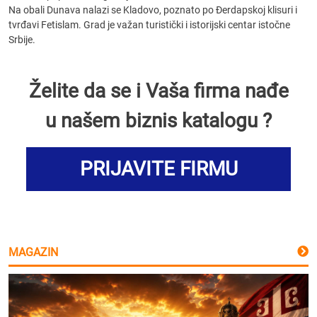
Na obali Dunava nalazi se Kladovo, poznato po Đerdapskoj klisuri i
tvrđavi Fetislam. Grad je važan turistički i istorijski centar istočne
Srbije.
Želite da se i Vaša firma nađe
u našem biznis katalogu ?
PRIJAVITE FIRMU
MAGAZIN