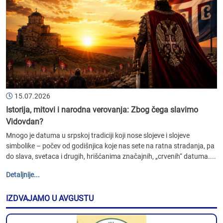
15.07.2026
Istorija, mitovi i narodna verovanja: Zbog čega slavimo
Vidovdan?
Mnogo je datuma u srpskoj tradiciji koji nose slojeve i slojeve
simbolike – počev od godišnjica koje nas sete na ratna stradanja, pa
do slava, svetaca i drugih, hrišćanima značajnih, „crvenih“ datuma....
Detaljnije...
IZDVAJAMO U AVGUSTU