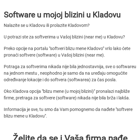
Software u mojoj blizini u Kladovu
Nalazite se u Kladovu ili prolazite Kladovom?
U potrazi ste za softverima u Vašoj blizini (near me) u Kladovu?
Preko opcije na portalu "softveri blizu mene Kladovo" vrlo lako ćete
pronaći softvere (software) u Vašoj blizini (near me).
Potraga za softverima nikada nije bila jednostavnija, sve o softwareu
na jednom mestu , neophodno je samo da na uređaju omogućite
određivanje lokacije i do softvera (softwarea) za čas posla.
Oko Kladova opcija "blizu mene (u mojoj blizini)" pronalazi najbliže
firme, pretraga za softvere (software) nikada nije bila brža i lakša.
Informacija je sve, tu smo da Vam pomognemo da nađete "softvere
blizu mene u Kladovu".
Želite da se i Vaša firma nađe