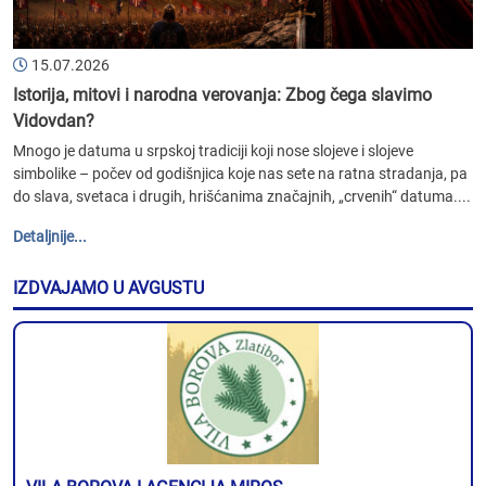
15.07.2026
Istorija, mitovi i narodna verovanja: Zbog čega slavimo
Vidovdan?
Mnogo je datuma u srpskoj tradiciji koji nose slojeve i slojeve
simbolike – počev od godišnjica koje nas sete na ratna stradanja, pa
do slava, svetaca i drugih, hrišćanima značajnih, „crvenih“ datuma....
Detaljnije...
IZDVAJAMO U AVGUSTU