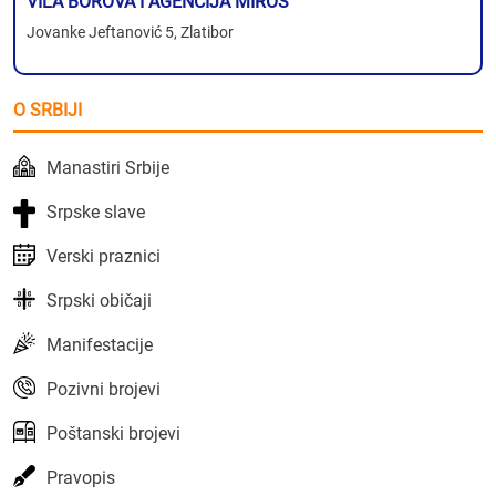
VILA BOROVA I AGENCIJA MIROS
Jovanke Jeftanović 5, Zlatibor
O SRBIJI
Manastiri Srbije
Srpske slave
Verski praznici
Srpski običaji
Manifestacije
Pozivni brojevi
Poštanski brojevi
Pravopis