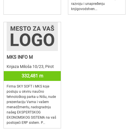
razvoju i unapređenju
knjigovodstven...
MKS INFO M
Knjaza Miloša 10/23, Pirot
332,481 m
Firma SKY SOFT i MKS koje
posluju u okviru naučno
tehnološkog parka u Nišu, nude
prezentaciju Vama i vašem
menadžmentu, nadogradnju
našeg EKSPERTSKOG
EKONOMSKOG SISTEMA na vaš
postojeći ERP sistem. P...