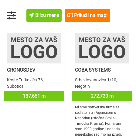
Blizu mene
Prikaži na mapi
CRONOSDEV
COBA SYSTEMS
Koste Trifkovića 76,
Srbe Jovanovića 1/10,
Subotica
Negotin
137,651 m
272,720 m
Mi smo softverska firma sa
sedištem u i Agencijom u
Negotinu (Istočna Srbija -
Timočka Krajina). Formirani
smo 1990 godine, i od tada
neprekidno radimo na izradi,