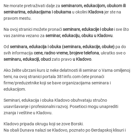
Ne morate pretraživati dalje za
seminarom, edukacijom, obukom ili
seminarima, edukacijama i obukama
u okolini
Kladova
jer ste na
pravom mestu.
Na ovoj stranici možete pronaći
seminare, edukacije i obuke
i sve što
vas zanima vezano za
seminar, edukaciju, obuku u Kladovu
.
Od
seminara, edukacija i obuka (seminara, edukacije, obuke)
pa do
svih informacija
cene, radno vreme, brojeve telefona
, ukratko sve o
seminaru, edukaciji, obuci
zato pravo
u Kladovo
.
Ako želite ubrzani kurs iz neke delatnosti ili seminar o Vama omiljenoj
temi, na ovoj stranici portala 381info.com ćete pronaći
firme/preduzetnike koji se bave organizacijama seminara i
edukacijom.
Seminari, edukacija i obuka Kladovo obuhvataju stručno
usavršavanje i profesionalni razvoj. Posetioci mogu unaprediti
znanja i veštine u Kladovu.
Kladovo pripada okrugu koji se zove Borski.
Na obali Dunava nalazi se Kladovo, poznato po Đerdapskoj klisuri i