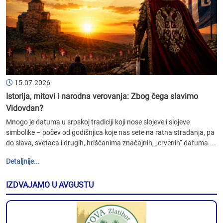
15.07.2026
Istorija, mitovi i narodna verovanja: Zbog čega slavimo
Vidovdan?
Mnogo je datuma u srpskoj tradiciji koji nose slojeve i slojeve
simbolike – počev od godišnjica koje nas sete na ratna stradanja, pa
do slava, svetaca i drugih, hrišćanima značajnih, „crvenih“ datuma....
Detaljnije...
IZDVAJAMO U AVGUSTU