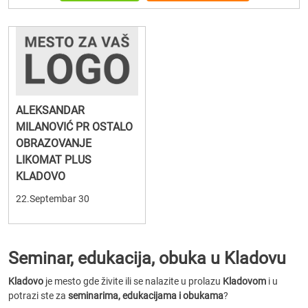
ALEKSANDAR
MILANOVIĆ PR OSTALO
OBRAZOVANJE
LIKOMAT PLUS
KLADOVO
22.Septembar 30
Seminar, edukacija, obuka u Kladovu
Kladovo
je mesto gde živite ili se nalazite u prolazu
Kladovom
i u
potrazi ste za
seminarima, edukacijama i obukama
?