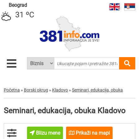
Beograd
31 ºC
Početna
»
Borski okrug
»
Kladovo
»
Seminari, edukacija, obuka
Seminari, edukacija, obuka Kladovo
Blizu mene
Prikaži na mapi