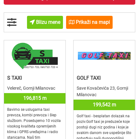
Blizu mene
Prikaži na mapi
S TAXI
GOLF TAXI
Velereč, Gornji Milanovac
Save Kovačevića 23, Gornji
Milanovac
196,815 m
199,542 m
Bavimo se uslugama taxi
prevoza, kombi prevoza i šlep
Golf taxi - besplatan dolazak na
službom. Posedujemo 10 vozila
poziv.Golf taxi je preduzeće koje
visokog kvaliteta opremljenih
postoji dugi niz godina i koje je
klima i GPRS uređajima i radio
svakim danom sve uspešnije što
stanicama. Naš tim
potvrđuju naši dugogodišnji