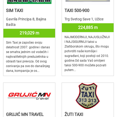
SIM TAXI
TAXI 500-900
Gavrila Principa 8, Bajina
Trg Svetog Save 1, Užice
Bašta
224,885 m
219,029 m
NAJMODERNIJI, NAJUSLUŽNIJI
I NAJSIGURNIJI taksi u
Sim Taxi je započeo svoju
Zlatiborskom okrugu, što mogu
delatnost 2007. godine i danas
potvrditi naše komšije i
se smatra jednim od vodećih i
sugrađani, koji postoji od 2010.
najkvalitetnijih preduzetnika u
godine.Od sada Vaš omiljeni
oblasti taxi prevoza. Od svog
taksi 500-900 možete pozvati
osnivanja pa sve do današnjeg
putem...
dana, kompanija je os...
GRUJIĆ MN TRAVEL
ŽUTI TAXI