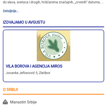
do slava, svetaca i drugih, hrišćanima značajnih, „crvenih“ datuma....
Detaljnije...
IZDVAJAMO U AVGUSTU
VILA BOROVA I AGENCIJA MIROS
Jovanke Jeftanović 5, Zlatibor
O SRBIJI
Manastiri Srbije