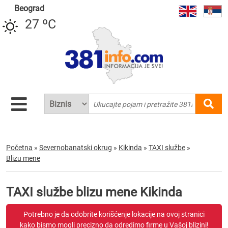
Beograd
27 ºC
Početna
»
Severnobanatski okrug
»
Kikinda
»
TAXI službe
»
Blizu mene
TAXI službe blizu mene Kikinda
Potrebno je da odobrite korišćenje lokacije na ovoj stranici
kako bismo mogli precizno da odredimo firme u Vašoj blizini!