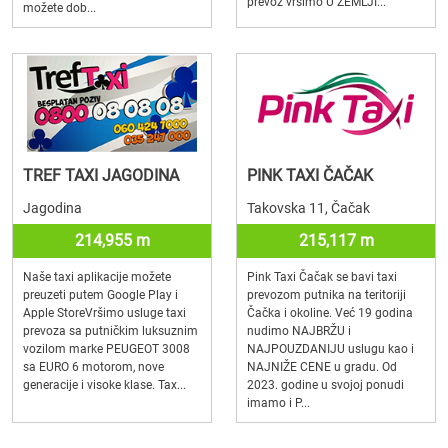
prevoz vršimo U ZEMLJI...
možete dob...
TREF TAXI JAGODINA
PINK TAXI ČAČAK
Jagodina
Takovska 11, Čačak
214,955 m
215,117 m
Naše taxi aplikacije možete
Pink Taxi Čačak se bavi taxi
preuzeti putem Google Play i
prevozom putnika na teritoriji
Apple StoreVršimo usluge taxi
Čačka i okoline. Već 19 godina
prevoza sa putničkim luksuznim
nudimo NAJBRŽU i
vozilom marke PEUGEOT 3008
NAJPOUZDANIJU uslugu kao i
sa EURO 6 motorom, nove
NAJNIŽE CENE u gradu. Od
generacije i visoke klase. Tax...
2023. godine u svojoj ponudi
imamo i P...