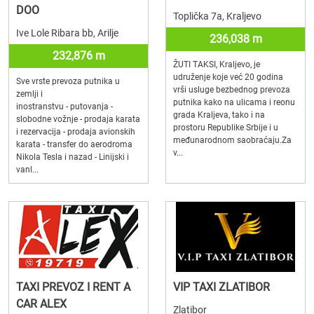
DOO
Toplička 7a, Kraljevo
Ive Lole Ribara bb, Arilje
236,038 m
232,876 m
ŽUTI TAKSI, Kraljevo, je
udruženje koje već 20 godina
Sve vrste prevoza putnika u
vrši usluge bezbednog prevoza
zemlji i
putnika kako na ulicama i reonu
inostranstvu - putovanja -
grada Kraljeva, tako i na
slobodne vožnje - prodaja karata
prostoru Republike Srbije i u
i rezervacija - prodaja avionskih
međunarodnom saobraćaju.Za
karata - transfer do aerodroma
v...
Nikola Tesla i nazad - Linijski i
vanl...
TAXI PREVOZ I RENT A
VIP TAXI ZLATIBOR
CAR ALEX
Zlatibor