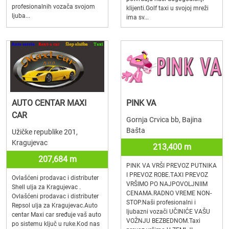
profesionalnih vozača svojom
klijenti.Golf taxi u svojoj mreži
ljuba...
ima sv...
AUTO CENTAR MAXI
PINK VA
CAR
Gornja Crvica bb, Bajina
Bašta
Užičke republike 201,
Kragujevac
213,400 m
207,684 m
PINK VA VRŠI PREVOZ PUTNIKA
I PREVOZ ROBE.TAXI PREVOZ
Ovlašćeni prodavac i distributer
VRŠIMO PO NAJPOVOLJNIIM
Shell ulja za Kragujevac .
CENAMA.RADNO VREME NON-
Ovlašćeni prodavac i distributer
STOP.Naši profesionalni i
Repsol ulja za Kragujevac.Auto
ljubazni vozači UČINIĆE VAŠU
centar Maxi car sređuje vaš auto
VOŽNJU BEZBEDNOM.Taxi
po sistemu ključ u ruke.Kod nas