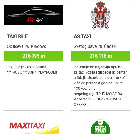
TAXI RILE
AS TAXI
Obilićeva 26, Kladovo
Svetog Save 28, Čačak
216,095 m
216,118 m
Taxi Rile je 24h sa Vama !
Posedujemo najnoviju opremu
*** NOVO ***SONY PLAYROOM!
za taxi vozila i dispečerski centar
u Srbiji...Uspešno postojimo već
više od petnaest godina.Preko
130 vozila na
raspolaganju.TRUDIMO SE DA
VAM NAŠE LJUBAZNO OSOBLJE
OBEZBE...