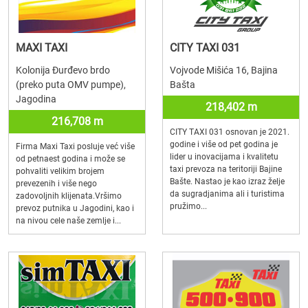
MAXI TAXI
CITY TAXI 031
Kolonija Đurđevo brdo
Vojvode Mišića 16, Bajina
(preko puta OMV pumpe),
Bašta
Jagodina
218,402 m
216,708 m
CITY TAXI 031 osnovan je 2021.
godine i više od pet godina je
Firma Maxi Taxi posluje već više
lider u inovacijama i kvalitetu
od petnaest godina i može se
taxi prevoza na teritoriji Bajine
pohvaliti velikim brojem
Bašte. Nastao je kao izraz želje
prevezenih i više nego
da sugradjanima ali i turistima
zadovoljnih klijenata.Vršimo
pružimo...
prevoz putnika u Jagodini, kao i
na nivou cele naše zemlje i...