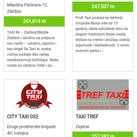
Miladina Pećinara 72,
247,507 m
Zlatibor
Profi Taxi posluje na teritoriji
241,614 m
Vrnjačke Banje više od 15
godina, dakle udruženje smo sa
TAXI IN – ZlatiborOtkrijte
dugom tradicijom.Naša vozila
Zlatibor i okolinu na potpuno
dolaze na vreme i pružaju osećaj
nov način – udobno, sigurno i
sigurnosti i bezbednosti. U svom
bez brige! Sa Taxi In, svaka
voznom parku i...
vožnja postaje deo vašeg
nezaboravnog doživljaja. Naša
vozila su udobna, čista i po...
CITY TAXI 032
TAXI TREF
Druge proleterske brigade
Zaječar
40, Ivanjica
257,282 m