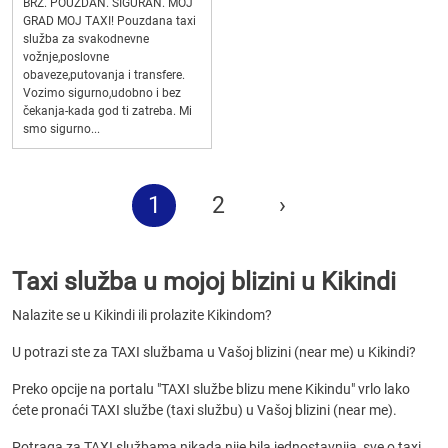
BRZ. POUZDAN. SIGURAN. MOJ
GRAD MOJ TAXI! Pouzdana taxi
služba za svakodnevne
vožnje,poslovne
obaveze,putovanja i transfere.
Vozimo sigurno,udobno i bez
čekanja-kada god ti zatreba. Mi
smo sigurno...
1
2
›
Taxi služba u mojoj blizini u Kikindi
Nalazite se u Kikindi ili prolazite Kikindom?
U potrazi ste za TAXI službama u Vašoj blizini (near me) u Kikindi?
Preko opcije na portalu "TAXI službe blizu mene Kikindu" vrlo lako
ćete pronaći TAXI službe (taxi službu) u Vašoj blizini (near me).
Potraga za TAXI službama nikada nije bila jednostavnija, sve o taxi