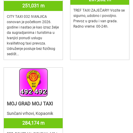
251,031 m
TREF TAXI ZAJEČAR!!! Vozite se
sigurno, udobno i povoljno.
CITY TAXI 032 IVANJICA
Prevoz u gradu i van grada.
osnovan je početkom 2026.
Radno vreme: 00-24h.
godine i nastao je kao izraz želje
da sugradjanima i turistima u
Ivanjici ponudi uslugu
kvalitetnog taxi prevoza.
Udruženje posluje bez fizičkog
sedišt...
MOJ GRAD MOJ TAXI
Sunčani vrhovi, Kopaonik
284,174 m