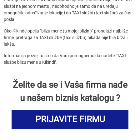
službi na jednom mestu , neophodno je samo da na uređaju
omogućite određivanje lokacije i do TAXI službi (taxi službe) za čas
posla.
Oko Kikinde opcija "blizu mene (u mojoj blizini)" pronalazi najbliže
firme, pretraga za TAXI službe (taxi službu) nikada nije bila brža i
lakša.
Informacija je sve, tu smo da Vam pomognemo da nađete "TAXI
službe blizu mene u Kikindi".
Želite da se i Vaša firma nađe
u našem biznis katalogu ?
PRIJAVITE FIRMU