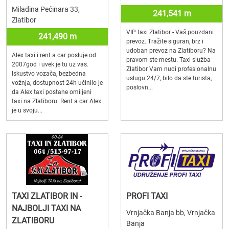
Miladina Pećinara 33,
241,541 m
Zlatibor
VIP taxi Zlatibor - Vaš pouzdani
241,490 m
prevoz. Tražite siguran, brz i
udoban prevoz na Zlatiboru? Na
Alex taxi i rent a car posluje od
pravom ste mestu. Taxi služba
2007god i uvek je tu uz vas.
Zlatibor Vam nudi profesionalnu
Iskustvo vozača, bezbedna
uslugu 24/7, bilo da ste turista,
vožnja, dostupnost 24h učinilo je
poslovn...
da Alex taxi postane omiljeni
taxi na Zlatiboru. Rent a car Alex
je u svoju...
TAXI ZLATIBOR IN -
PROFI TAXI
NAJBOLJI TAXI NA
Vrnjačka Banja bb, Vrnjačka
ZLATIBORU
Banja