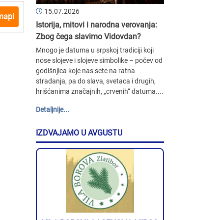
15.07.2026
mapi
Istorija, mitovi i narodna verovanja:
Zbog čega slavimo Vidovdan?
Mnogo je datuma u srpskoj tradiciji koji
nose slojeve i slojeve simbolike – počev od
godišnjica koje nas sete na ratna
stradanja, pa do slava, svetaca i drugih,
hrišćanima značajnih, „crvenih“ datuma....
Detaljnije...
IZDVAJAMO U AVGUSTU