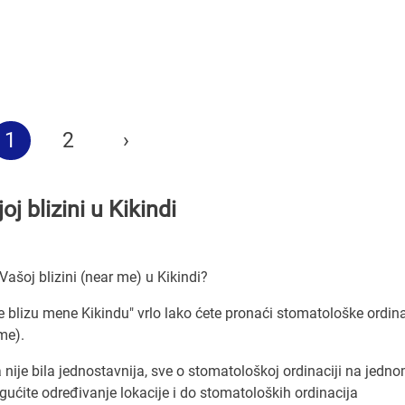
1
2
›
j blizini u Kikindi
ašoj blizini (near me) u Kikindi?
e blizu mene Kikindu" vrlo lako ćete pronaći stomatološke ordina
me).
ije bila jednostavnija, sve o stomatološkoj ordinaciji na jedn
ćite određivanje lokacije i do stomatoloških ordinacija