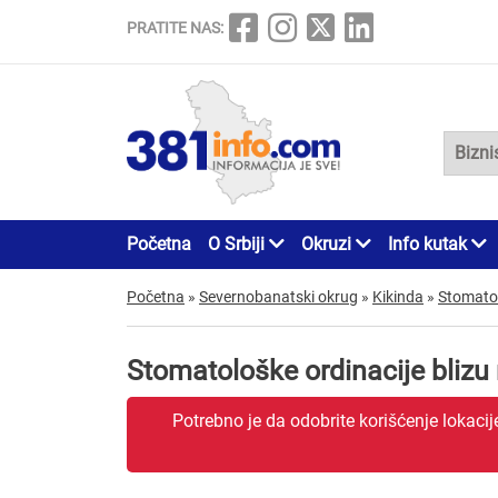
PRATITE NAS:
Početna
O Srbiji
Okruzi
Info kutak
Početna
»
Severnobanatski okrug
»
Kikinda
»
Stomatol
Stomatološke ordinacije blizu
Potrebno je da odobrite korišćenje lokaci