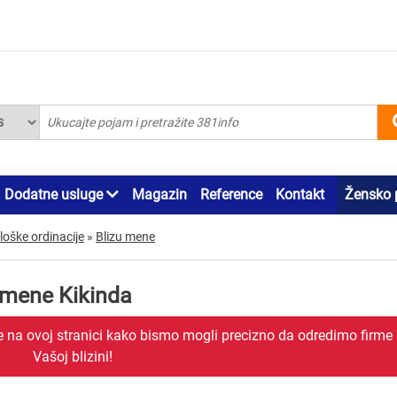
Dodatne usluge
Magazin
Reference
Kontakt
Žensko 
oške ordinacije
»
Blizu mene
 mene Kikinda
je na ovoj stranici kako bismo mogli precizno da odredimo firme
Vašoj blizini!