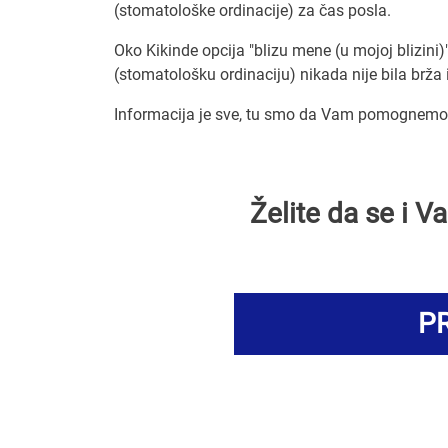
(stomatološke ordinacije) za čas posla.
Oko Kikinde opcija "blizu mene (u mojoj blizini)
(stomatološku ordinaciju) nikada nije bila brža 
Informacija je sve, tu smo da Vam pomognemo d
Želite da se i 
PR