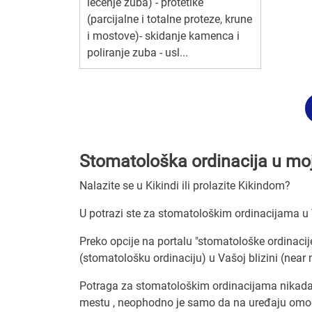
lečenje zuba) - protetike
(parcijalne i totalne proteze, krune
i mostove)- skidanje kamenca i
poliranje zuba - usl...
Stomatološka ordinacija u mojo
Nalazite se u Kikindi ili prolazite Kikindom?
U potrazi ste za stomatološkim ordinacijama u V
Preko opcije na portalu "stomatološke ordinacij
(stomatološku ordinaciju) u Vašoj blizini (near 
Potraga za stomatološkim ordinacijama nikada n
mestu , neophodno je samo da na uređaju omogu