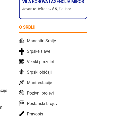
VILA BOROVA I AGENCIJA MIROS
Jovanke Jeftanović 5, Zlatibor
O SRBIJI
Manastiri Srbije
Srpske slave
Verski praznici
Srpski običaji
Manifestacije
cije
Pozivni brojevi
Poštanski brojevi
om
Pravopis