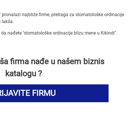
" pronalazi najbliže firme, pretraga za stomatološke ordinacije
i lakša.
a nađete "stomatološke ordinacije blizu mene u Kikindi".
Vaša firma nađe u našem biznis
katalogu ?
IJAVITE FIRMU