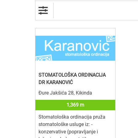
STOMATOLOŠKA ORDINACIJA
DR KARANOVIĆ
Đure Jakšića 28, Kikinda
1,369 m
Stomatološka ordinacija pruža
stomatološke usluge iz: -
konzervative (popravljanje i