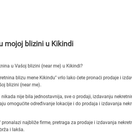
 mojoj blizini u Kikindi
nina u Vašoj blizini (near me) u Kikindi?
retnina blizu mene Kikindu" vrlo lako ćete pronaći prodaje i izd
oj blizini (near me).
ikada nije bila jednostavnija, sve o prodaji, izdavanju nekretni
u omogućite određivanje lokacije i do prodaja i izdavanja nekr
" pronalazi najbliže firme, pretraga za prodaje i izdavanja nekret
brža i lakša.