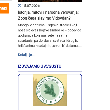
15.07.2026
mapi
Istorija, mitovi i narodna verovanja:
Zbog čega slavimo Vidovdan?
Mnogo je datuma u srpskoj tradiciji koji
nose slojeve i slojeve simbolike – počev od
godišnjica koje nas sete na ratna
stradanja, pa do slava, svetaca i drugih,
hrišćanima značajnih, „crvenih“ datuma....
Detaljnije...
IZDVAJAMO U AVGUSTU