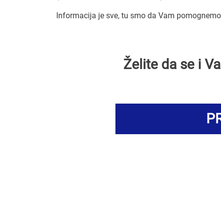
Informacija je sve, tu smo da Vam pomognemo d
Želite da se i 
PR