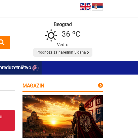
Beograd
36 ºC
Vedro
Prognoza za narednih 5 dana
preduzetništvo
MAGAZIN
 u