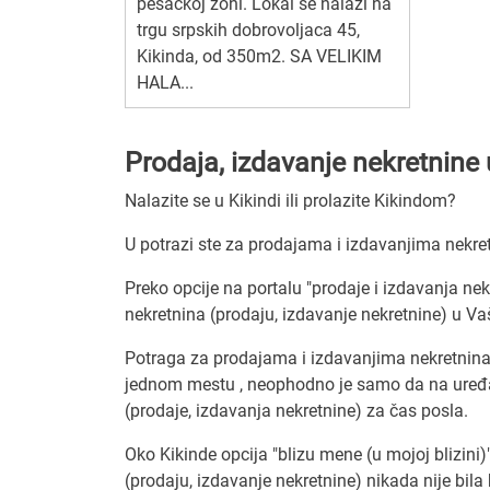
pešačkoj zoni. Lokal se nalazi na
trgu srpskih dobrovoljaca 45,
Kikinda, od 350m2. SA VELIKIM
HALA...
Prodaja, izdavanje nekretnine u
Nalazite se u Kikindi ili prolazite Kikindom?
U potrazi ste za prodajama i izdavanjima nekret
Preko opcije na portalu "prodaje i izdavanja nek
nekretnina (prodaju, izdavanje nekretnine) u Vaš
Potraga za prodajama i izdavanjima nekretnina n
jednom mestu , neophodno je samo da na uređaj
(prodaje, izdavanja nekretnine) za čas posla.
Oko Kikinde opcija "blizu mene (u mojoj blizini)
(prodaju, izdavanje nekretnine) nikada nije bila 