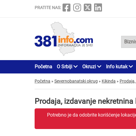
PRATITE NAS:
Početna
O Srbiji
Okruzi
Info kutak
Početna
»
Severnobanatski okrug
»
Kikinda
»
Prodaja,
Prodaja, izdavanje nekretnina
Potrebno je da odobrite korišćenje lokaci