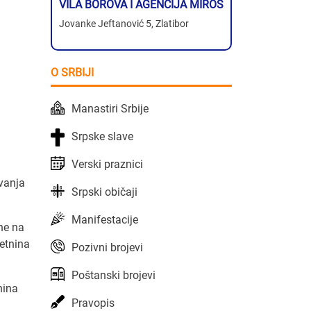
VILA BOROVA I AGENCIJA MIROS
Jovanke Jeftanović 5, Zlatibor
O SRBIJI
Manastiri Srbije
Srpske slave
Verski praznici
avanja
Srpski običaji
Manifestacije
ne na
etnina
Pozivni brojevi
Poštanski brojevi
nina
Pravopis