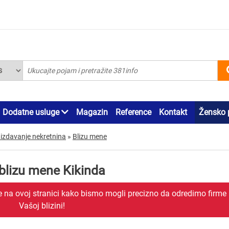
Dodatne usluge
Magazin
Reference
Kontakt
Žensko 
 izdavanje nekretnina
»
Blizu mene
 blizu mene Kikinda
je na ovoj stranici kako bismo mogli precizno da odredimo firme
Vašoj blizini!