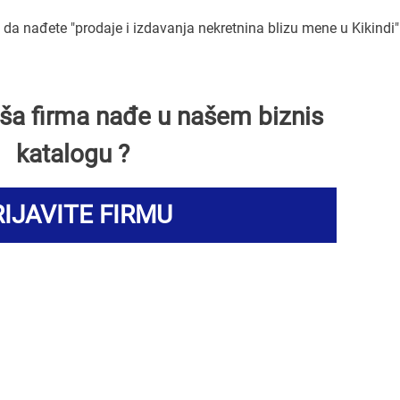
a nađete "prodaje i izdavanja nekretnina blizu mene u Kikindi"
Vaša firma nađe u našem biznis
katalogu ?
IJAVITE FIRMU