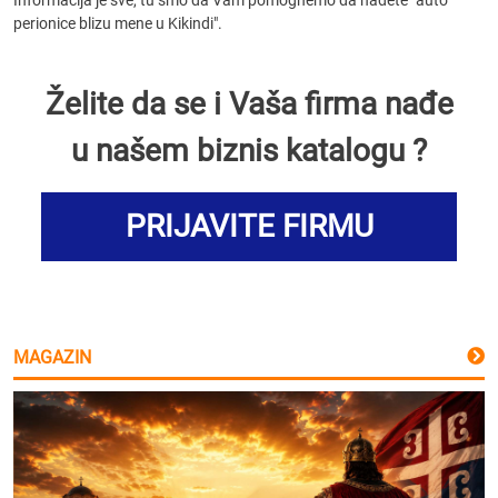
Informacija je sve, tu smo da Vam pomognemo da nađete "auto
perionice blizu mene u Kikindi".
Želite da se i Vaša firma nađe
u našem biznis katalogu ?
PRIJAVITE FIRMU
MAGAZIN