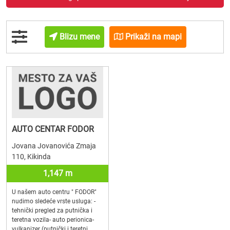
Blizu mene
Prikaži na mapi
AUTO CENTAR FODOR
Jovana Jovanovića Zmaja
110, Kikinda
1,147 m
U našem auto centru " FODOR"
nudimo sledeće vrste usluga: -
tehnički pregled za putnička i
teretna vozila- auto perionica-
vulkanizer (putnički i teretni