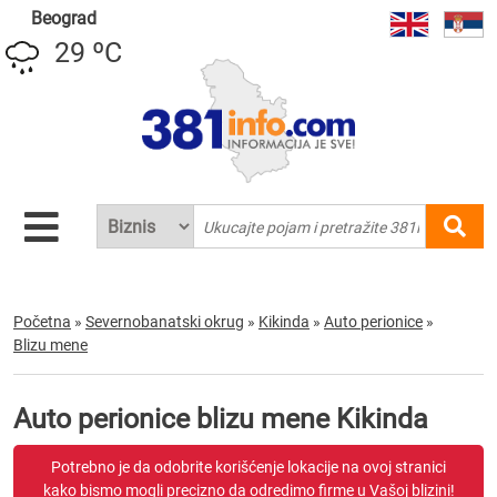
Beograd
29 ºC
Početna
»
Severnobanatski okrug
»
Kikinda
»
Auto perionice
»
Blizu mene
Auto perionice blizu mene Kikinda
Potrebno je da odobrite korišćenje lokacije na ovoj stranici
kako bismo mogli precizno da odredimo firme u Vašoj blizini!