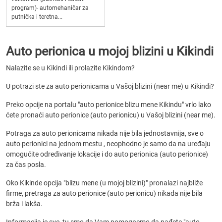
program)- automehaničar za
putnička i teretna...
Auto perionica u mojoj blizini u Kikindi
Nalazite se u Kikindi ili prolazite Kikindom?
U potrazi ste za auto perionicama u Vašoj blizini (near me) u Kikindi?
Preko opcije na portalu "auto perionice blizu mene Kikindu" vrlo lako
ćete pronaći auto perionice (auto perionicu) u Vašoj blizini (near me).
Potraga za auto perionicama nikada nije bila jednostavnija, sve o
auto perionici na jednom mestu , neophodno je samo da na uređaju
omogućite određivanje lokacije i do auto perionica (auto perionice)
za čas posla.
Oko Kikinde opcija "blizu mene (u mojoj blizini)" pronalazi najbliže
firme, pretraga za auto perionice (auto perionicu) nikada nije bila
brža i lakša.