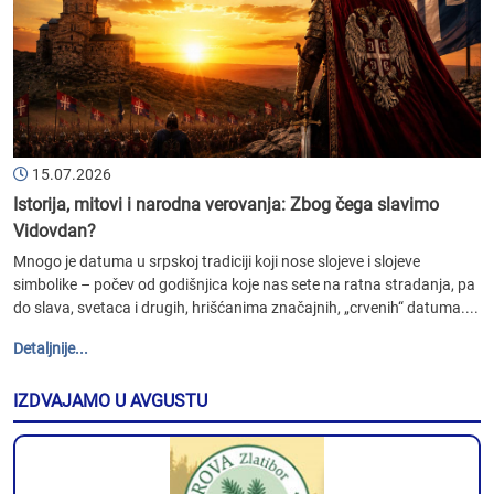
15.07.2026
Istorija, mitovi i narodna verovanja: Zbog čega slavimo
Vidovdan?
Mnogo je datuma u srpskoj tradiciji koji nose slojeve i slojeve
simbolike – počev od godišnjica koje nas sete na ratna stradanja, pa
do slava, svetaca i drugih, hrišćanima značajnih, „crvenih“ datuma....
Detaljnije...
IZDVAJAMO U AVGUSTU