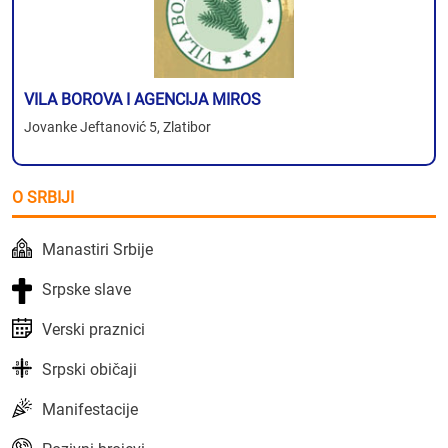
VILA BOROVA I AGENCIJA MIROS
Jovanke Jeftanović 5, Zlatibor
O SRBIJI
Manastiri Srbije
Srpske slave
Verski praznici
Srpski običaji
Manifestacije