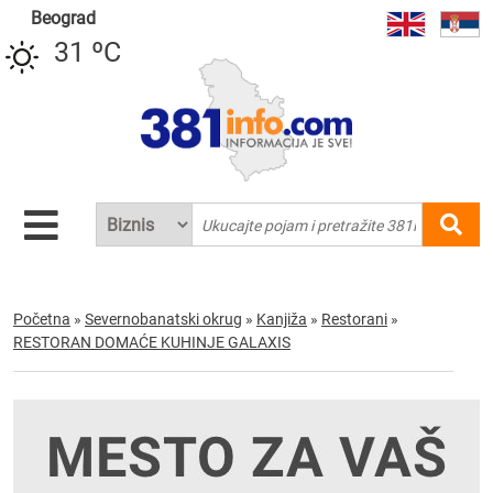
Beograd
31 ºC
Početna
»
Severnobanatski okrug
»
Kanjiža
»
Restorani
»
RESTORAN DOMAĆE KUHINJE GALAXIS