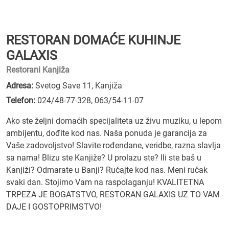
RESTORAN DOMAĆE KUHINJE
GALAXIS
Restorani Kanjiža
Adresa:
Svetog Save 11, Kanjiža
Telefon:
024/48-77-328
,
063/54-11-07
Ako ste željni domaćih specijaliteta uz živu muziku, u lepom
ambijentu, dođite kod nas. Naša ponuda je garancija za
Vaše zadovoljstvo! Slavite rođendane, veridbe, razna slavlja
sa nama! Blizu ste Kanjiže? U prolazu ste? Ili ste baš u
Kanjiži? Odmarate u Banji? Ručajte kod nas. Meni ručak
svaki dan. Stojimo Vam na raspolaganju! KVALITETNA
TRPEZA JE BOGATSTVO, RESTORAN GALAXIS UZ TO VAM
DAJE I GOSTOPRIMSTVO!