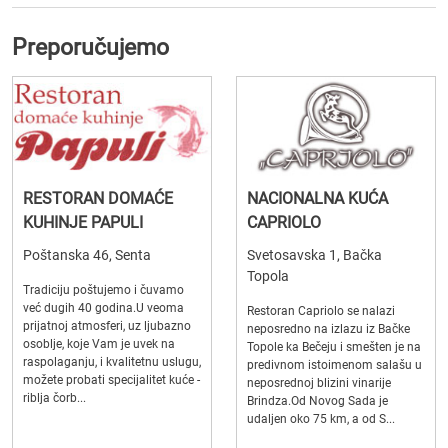
Preporučujemo
RESTORAN DOMAĆE
NACIONALNA KUĆA
KUHINJE PAPULI
CAPRIOLO
Poštanska 46, Senta
Svetosavska 1, Bačka
Topola
Tradiciju poštujemo i čuvamo
već dugih 40 godina.U veoma
Restoran Capriolo se nalazi
prijatnoj atmosferi, uz ljubazno
neposredno na izlazu iz Bačke
osoblje, koje Vam je uvek na
Topole ka Bečeju i smešten je na
raspolaganju, i kvalitetnu uslugu,
predivnom istoimenom salašu u
možete probati specijalitet kuće -
neposrednoj blizini vinarije
riblja čorb...
Brindza.Od Novog Sada je
udaljen oko 75 km, a od S...