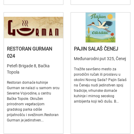
RESTORAN GURMAN
PAJIN SALAŠ ČENEJ
024
Međunarodni put 325, Čenej
Petefi Brigade 8, Bačka
Tražite savršeno mesto za
Topola
porodični ručak ili proslavu u
okolini Novog Sada? Pajin Salaš
Restoran domaće kuhinje
na Čeneju nudi jedinstven spoj
Gurman se nalazi u samom srcu
tradicije, vrhunske domaće
Severne Vojvodine, u centru
kuhinje i mirnog seoskog
Bačke Topole. Okružen
ambijenta koji leči dušu. B...
prirodnom vegetacijom
gradskog parka odiše
prijatnošću i svežinom.Restoran
Gurman je jedinstven...