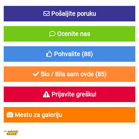
Pošaljite poruku
Ocenite nas
Pohvalite (
88
)
Bio / Bila sam ovde (
85
)
Prijavite grešku!
Mesto za galeriju