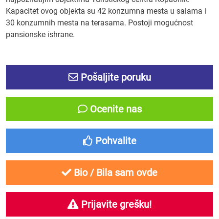
Kapacitet ovog objekta su 42 konzumna mesta u salama i
30 konzumnih mesta na terasama. Postoji mogućnost
pansionske ishrane.
Pošaljite poruku
Ocenite nas
Pohvalite
Bio / Bila sam ovde
Prijavite grešku!