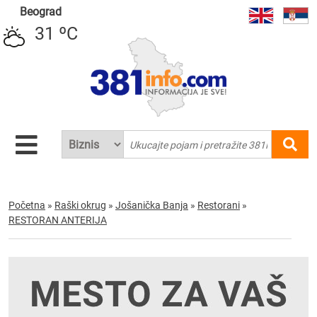
Beograd
31 ºC
Početna
»
Raški okrug
»
Jošanička Banja
»
Restorani
»
RESTORAN ANTERIJA