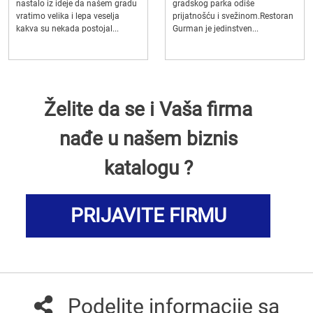
nastalo iz ideje da našem gradu
gradskog parka odiše
vratimo velika i lepa veselja
prijatnošću i svežinom.Restoran
kakva su nekada postojal...
Gurman je jedinstven...
Želite da se i Vaša firma
nađe u našem biznis
katalogu ?
PRIJAVITE FIRMU
Podelite informacije sa