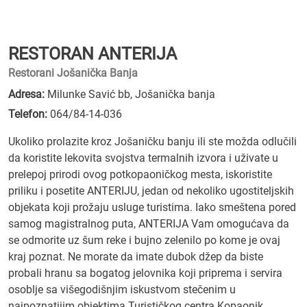
RESTORAN ANTERIJA
Restorani Jošanička Banja
Adresa:
Milunke Savić bb, Jošanička banja
Telefon:
064/84-14-036
Ukoliko prolazite kroz Jošaničku banju ili ste možda odlučili
da koristite lekovita svojstva termalnih izvora i uživate u
prelepoj prirodi ovog potkopaoničkog mesta, iskoristite
priliku i posetite ANTERIJU, jedan od nekoliko ugostiteljskih
objekata koji prožaju usluge turistima. Iako smeštena pored
samog magistralnog puta, ANTERIJA Vam omogućava da
se odmorite uz šum reke i bujno zelenilo po kome je ovaj
kraj poznat. Ne morate da imate dubok džep da biste
probali hranu sa bogatog jelovnika koji priprema i servira
osoblje sa višegodišnjim iskustvom stečenim u
najpoznatijim objektima Turističkog centra Kopaonik.