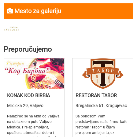
Mesto za galeriju
Preporučujemo
KONAK KOD BIRBIA
RESTORAN TABOR
Mrčićka 29, Valjevo
Bregalnička 61, Kragujevac
Nalazimo se na 6km od Valjeva,
Sa ponosom Vam
na obilaznom putu Valjevo-
predstavljamo našu firmu: kafe
Mionica. Prelep ambijent,
restoran "Tabor" u čijem
opuštena atmosfera, dobro i
prelepom ambijentu, uz