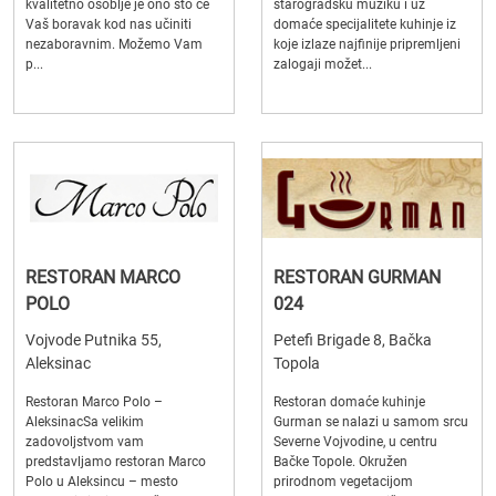
kvalitetno osoblje je ono što će
starogradsku muziku i uz
Vaš boravak kod nas učiniti
domaće specijalitete kuhinje iz
nezaboravnim. Možemo Vam
koje izlaze najfinije pripremljeni
p...
zalogaji možet...
RESTORAN MARCO
RESTORAN GURMAN
POLO
024
Vojvode Putnika 55,
Petefi Brigade 8, Bačka
Aleksinac
Topola
Restoran Marco Polo –
Restoran domaće kuhinje
AleksinacSa velikim
Gurman se nalazi u samom srcu
zadovoljstvom vam
Severne Vojvodine, u centru
predstavljamo restoran Marco
Bačke Topole. Okružen
Polo u Aleksincu – mesto
prirodnom vegetacijom