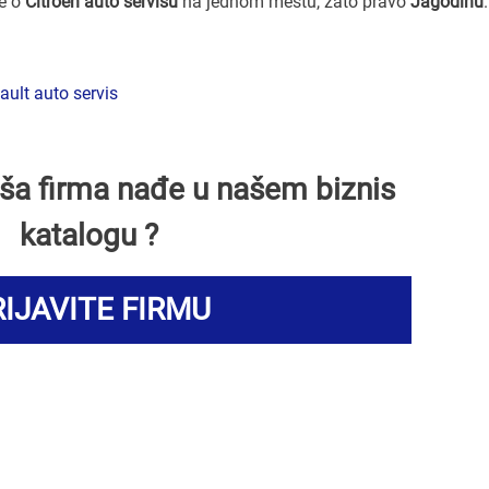
ve o
Citroen auto servisu
na jednom mestu, zato pravo
Jagodinu
.
ult auto servis
Vaša firma nađe u našem biznis
katalogu ?
IJAVITE FIRMU