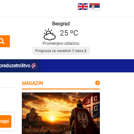
Beograd
25 ºC
Promenjivo oblačno
Prognoza za narednih 5 dana
preduzetništvo
MAGAZIN
mapi