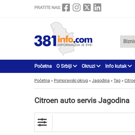
PRATITE NAS:
Početna
O Srbiji
Okruzi
Info kutak
Početna
»
Pomoravski okrug
»
Jagodina
»
Tag
»
Citro
Citroen auto servis Jagodina