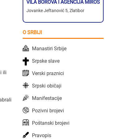
VILA BOROVA I AGENCIJA MIROS
Jovanke Jeftanović 5, Zlatibor
O SRBIJI
Manastiri Srbije
Srpske slave
 ili
Verski praznici
Srpski običaji
Manifestacije
abrali
Pozivni brojevi
Poštanski brojevi
Pravopis