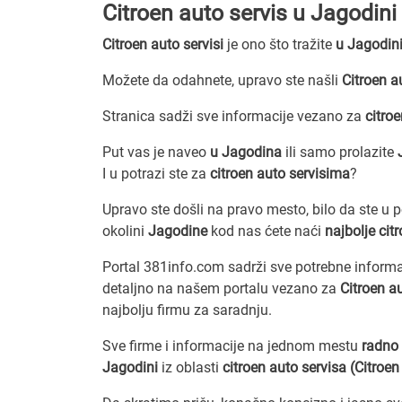
Citroen auto servis u Jagodini
Citroen auto servisi
je ono što tražite
u Jagodin
Možete da odahnete, upravo ste našli
Citroen a
Stranica sadži sve informacije vezano za
citro
Put vas je naveo
u Jagodina
ili samo prolazite
I u potrazi ste za
citroen auto servisima
?
Upravo ste došli na pravo mesto, bilo da ste u 
okolini
Jagodine
kod nas ćete naći
najbolje cit
Portal 381info.com sadrži sve potrebne inform
detaljno na našem portalu vezano za
Citroen a
najbolju firmu za saradnju.
Sve firme i informacije na jednom mestu
radno 
Jagodini
iz oblasti
citroen auto servisa (Citroen