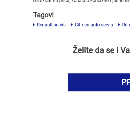
Da skratimo priču, konačno koncizno i jasno s
Tagovi
Renault servis
Citroen auto servis
Rena
Želite da se i 
PR