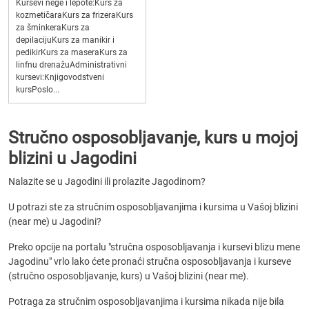
Kursevi nege i lepote:Kurs za
kozmetičaraKurs za frizeraKurs
za šminkeraKurs za
depilacijuKurs za manikir i
pedikirKurs za maseraKurs za
linfnu drenažuAdministrativni
kursevi:Knjigovodstveni
kursPoslo...
Stručno osposobljavanje, kurs u mojoj
blizini u Jagodini
Nalazite se u Jagodini ili prolazite Jagodinom?
U potrazi ste za stručnim osposobljavanjima i kursima u Vašoj blizini
(near me) u Jagodini?
Preko opcije na portalu "stručna osposobljavanja i kursevi blizu mene
Jagodinu" vrlo lako ćete pronaći stručna osposobljavanja i kurseve
(stručno osposobljavanje, kurs) u Vašoj blizini (near me).
Potraga za stručnim osposobljavanjima i kursima nikada nije bila