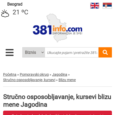
Beograd
21 ºC
Početna
»
Pomoravski okrug
»
Jagodina
»
Stručno osposobljavanje, kursevi
»
Blizu mene
Stručno osposobljavanje, kursevi blizu
mene Jagodina