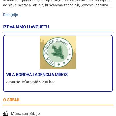
do slava, svetaca i drugih, hrišćanima značajnih, „crvenih“ datuma....
Detaljnije...
IZDVAJAMO U AVGUSTU
VILA BOROVA I AGENCIJA MIROS
Jovanke Jeftanović 5, Zlatibor
O SRBIJI
Manastiri Srbije