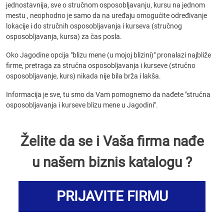
jednostavnija, sve o stručnom osposobljavanju, kursu na jednom
mestu , neophodno je samo da na uređaju omogućite određivanje
lokacije i do stručnih osposobljavanja i kurseva (stručnog
osposobljavanja, kursa) za čas posla.
Oko Jagodine opcija "blizu mene (u mojoj blizini)" pronalazi najbliže
firme, pretraga za stručna osposobljavanja i kurseve (stručno
osposobljavanje, kurs) nikada nije bila brža i lakša.
Informacija je sve, tu smo da Vam pomognemo da nađete "stručna
osposobljavanja i kurseve blizu mene u Jagodini".
Želite da se i Vaša firma nađe
u našem biznis katalogu ?
PRIJAVITE FIRMU