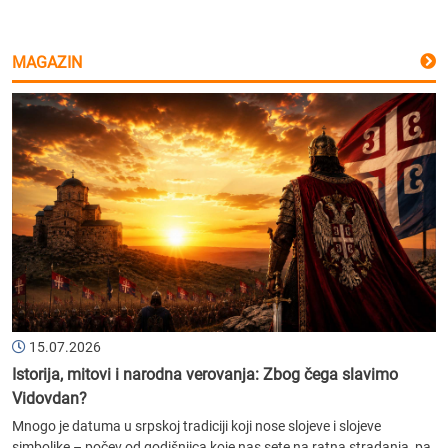
MAGAZIN
15.07.2026
Istorija, mitovi i narodna verovanja: Zbog čega slavimo
Vidovdan?
Mnogo je datuma u srpskoj tradiciji koji nose slojeve i slojeve
simbolike – počev od godišnjica koje nas sete na ratna stradanja, pa