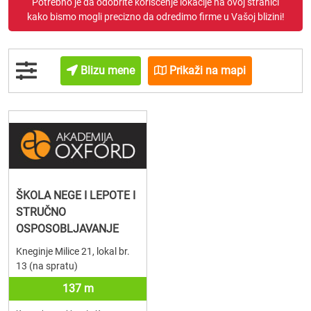
Potrebno je da odobrite korišćenje lokacije na ovoj stranici
kako bismo mogli precizno da odredimo firme u Vašoj blizini!
Blizu mene
Prikaži na mapi
ŠKOLA NEGE I LEPOTE I
STRUČNO
OSPOSOBLJAVANJE
Kneginje Milice 21, lokal br.
13 (na spratu)
137 m