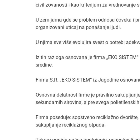
civilizovanosti i kao kriterijum za vrednovanje 
U zemljama gde se problem odnosa čoveka i prir
organizovani uticaj na ponašanje ljudi.
U njima sve više evolulira svest o potrebi ade
Iz tih razloga osnovana je firma „EKO SISTEM” k
sredine.
Firma S.R. „EKO SISTEM” iz Jagodine osnovana
Osnovna delatnost firme je pravilno sakupljanje, 
sekundarnih sirovina, a pre svega polietilenskih
Firma poseduje: sopstveno reciklažno dvorište, re
sakupljanje reciklažnog otpada.
Tokom godina našeg postojanja, uspostavili 