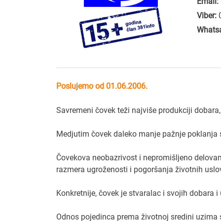
Email:
Viber:
Whats
Poslujemo od 01.06.2006.
Savremeni čovek teži najviše produkciji dobara, 
Medjutim čovek daleko manje pažnje poklanja sv
Čovekova neobazrivost i nepromišljeno delovanj
razmera ugroženosti i pogoršanja životnih uslo
Konkretnije, čovek je stvaralac i svojih dobara i
Odnos pojedinca prema životnoj sredini uzima s