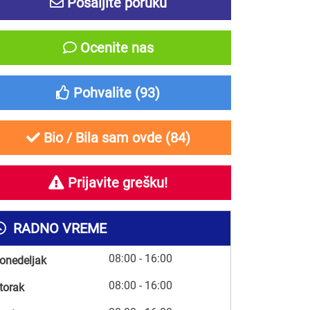
Pošaljite poruku
Ocenite nas
Pohvalite (
93
)
Bio / Bila sam ovde (
84
)
Prijavite grešku!
RADNO VREME
08:00 - 16:00
onedeljak
08:00 - 16:00
torak