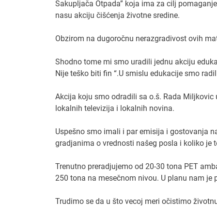
Sakupljača Otpada” koja ima za cilj pomaganje, 
nasu akciju čišćenja životne sredine.
Obzirom na dugoročnu nerazgradivost ovih mat
Shodno tome mi smo uradili jednu akciju edukac
Nije teško biti fin “.U smislu edukacije smo rad
Akcija koju smo odradili sa o.š. Rada Miljkovic
lokalnih televizija i lokalnih novina.
Uspešno smo imali i par emisija i gostovanja na
gradjanima o vrednosti našeg posla i koliko je
Trenutno preradjujemo od 20-30 tona PET ambala
250 tona na mesečnom nivou. U planu nam je pov
Trudimo se da u što vecoj meri očistimo život