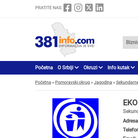
PRATITE NAS:
Početna
O Srbiji
Okruzi
Info kutak
Početna
»
Pomoravski okrug
»
Jagodina
»
Sekundarne
EKO
Sekund
Adresa
Telefo