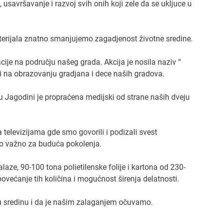
usavršavanje i razvoj svih onih koji zele da se ukljuce u
erijala znatno smanjujemo zagadjenost životne sredine.
ije na području našeg grada. Akcija je nosila naziv “
ili na obrazovanju gradjana i dece naših gradova.
 u Jagodini je propraćena medijski od strane naših dveju
 televizijama gde smo govorili i podizali svest
 to važno za buduća pokolenja.
ze, 90-100 tona polietilenske folije i kartona od 230-
ećanje tih količina i mogućnost širenja delatnosti.
nu sredinu i da je našim zalaganjem očuvamo.