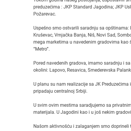
preduzećima : JKP Standard Jagodina; JKP Usl
Požarevac.
Uspešno smo ostvarili saradnju sa opštinama: 
Kruševac, Vrnjačka Banja, Niš, Novi Sad, Sombor
mega marketima u navedenim gradovima kao što 
“Metro”.
Pored navedenih gradova, imamo saradnju i sa 
okolini: Lapovo, Resavica, Smederevska Palank
U planu su nam realizacije sa JK Preduzećima i
pripadaju centralnoj Srbiji.
U svim ovim mestima saradjujemo sa privatnim
materijala. U Jagodini kao i u još nekim grad
Našom aktivnošću i zalaganjem smo doprineli