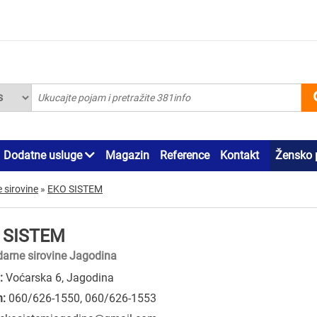
Dodatne usluge
Magazin
Reference
Kontakt
Žensko 
 sirovine
»
EKO SISTEM
 SISTEM
arne sirovine Jagodina
:
Voćarska 6, Jagodina
n:
060/626-1550
,
060/626-1553