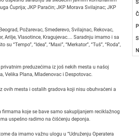
S
uga Ćuprija; JKP Paraćin; JKP Morava Svilajnac; JKP
Č
P
Beograd, Požarevac, Smederevo, Svilajnac, Rekovac,
, Arilje, Vlasotince, Kragujevac.... Saradnju imamo i sa
S
su “Tempo”, “Idea”, “Maxi”, “Merkator”, “Tuš”, “Roda”,
N
privatnim preduzećima iz još nekih mesta u našoj
a, Velika Plana, Mladenovac i Despotovac.
z ovih mesta i ostalih gradova koji nisu obuhvaćeni a
 firmama koje se bave samo sakupljanjem reciklažnog
ovima uspešno radimo na čišćenju deponja.
 tome da imamo važnu ulogu u “Udruženju Operatera