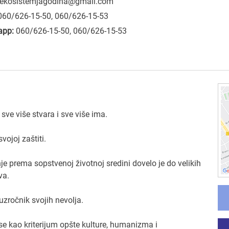
ekosistemjagodina@gmail.com
060/626-15-50, 060/626-15-53
app:
060/626-15-50, 060/626-15-53
sve više stvara i sve više ima.
ojoj zaštiti.
e prema sopstvenoj životnoj sredini dovelo je do velikih
va.
 uzročnik svojih nevolja.
e kao kriterijum opšte kulture, humanizma i