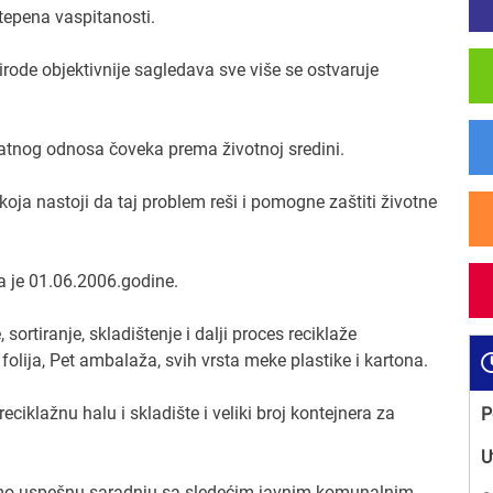
stepena vaspitanosti.
ode objektivnije sagledava sve više se ostvaruje
kvatnog odnosa čoveka prema životnoj sredini.
oja nastoji da taj problem reši i pomogne zaštiti životne
 je 01.06.2006.godine.
sortiranje, skladištenje i dalji proces reciklaže
 folija, Pet ambalaža, svih vrsta meke plastike i kartona.
ciklažnu halu i skladište i veliki broj kontejnera za
P
U
smo uspešnu saradnju sa sledećim javnim komunalnim