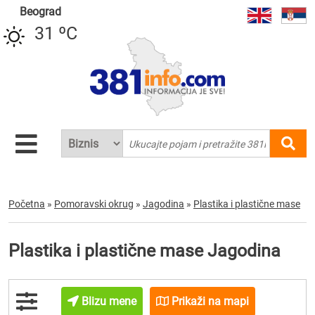
Beograd
31 ºC
Početna
»
Pomoravski okrug
»
Jagodina
»
Plastika i plastične mase
Plastika i plastične mase Jagodina
Blizu mene
Prikaži na mapi