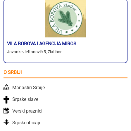
VILA BOROVA I AGENCIJA MIROS
Jovanke Jeftanović 5, Zlatibor
O SRBIJI
Manastiri Srbije
Srpske slave
Verski praznici
Srpski običaji