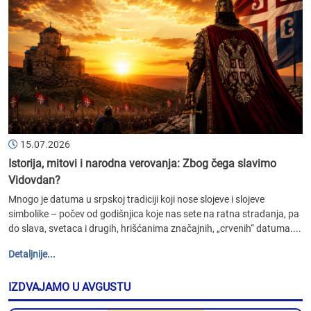
15.07.2026
Istorija, mitovi i narodna verovanja: Zbog čega slavimo
Vidovdan?
Mnogo je datuma u srpskoj tradiciji koji nose slojeve i slojeve
simbolike – počev od godišnjica koje nas sete na ratna stradanja, pa
do slava, svetaca i drugih, hrišćanima značajnih, „crvenih“ datuma....
Detaljnije...
IZDVAJAMO U AVGUSTU