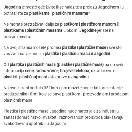
Jagodina
je mesto gde živite ili se nalazite u prolazu
Jagodinom
i u
potrazi ste za
plastikama i plastičnim masama
?
Ne morate pretraživati dalje za
plastikom i plastičnom masom ili
plastikama i plastičnim masama
u okolini
Jagodine
jer ste na
pravom mestu.
Na ovoj stranici možete pronaći
plastike i plastične mase
i sve što
vas zanima vezano za
plastiku i plastičnu masu u Jagodini
.
Od
plastika i plastičnih masa (plastike i plastične mase)
pa do svih
informacija
cene, radno vreme, brojeve telefona
, ukratko sve o
plastici i plastičnoj masi
zato pravo
u Jagodinu
.
Na ovoj strani portala 381info.com možete pogledati prezentacije
preduzetnika i firmi koje se bave plastikom - proizvodnjom i prodajom
plastičnih masa.
Plastika i plastične mase Jagodina nude materijale za industriju,
zanat i domaćinstvo. Kvalitet i raznovrsnost proizvoda olakšavaju
svakodnevnu upotrebu u Jagodini.