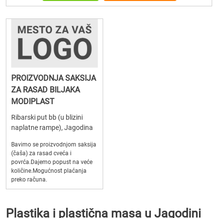
PROIZVODNJA SAKSIJA
ZA RASAD BILJAKA
MODIPLAST
Ribarski put bb (u blizini
naplatne rampe), Jagodina
Bavimo se proizvodnjom saksija
(čaša) za rasad cveća i
povrća.Dajemo popust na veće
količine.Mogućnost plaćanja
preko računa.
Plastika i plastična masa u Jagodini