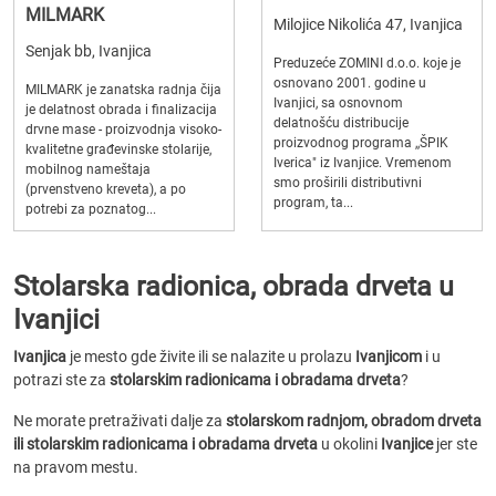
MILMARK
Milojice Nikolića 47, Ivanjica
Senjak bb, Ivanjica
Preduzeće ZOMINI d.o.o. koje je
osnovano 2001. godine u
MILMARK je zanatska radnja čija
Ivanjici, sa osnovnom
je delatnost obrada i finalizacija
delatnošću distribucije
drvne mase - proizvodnja visoko-
proizvodnog programa ,,ŠPIK
kvalitetne građevinske stolarije,
Iverica" iz Ivanjice. Vremenom
mobilnog nameštaja
smo proširili distributivni
(prvenstveno kreveta), a po
program, ta...
potrebi za poznatog...
Stolarska radionica, obrada drveta u
Ivanjici
Ivanjica
je mesto gde živite ili se nalazite u prolazu
Ivanjicom
i u
potrazi ste za
stolarskim radionicama i obradama drveta
?
Ne morate pretraživati dalje za
stolarskom radnjom, obradom drveta
ili stolarskim radionicama i obradama drveta
u okolini
Ivanjice
jer ste
na pravom mestu.