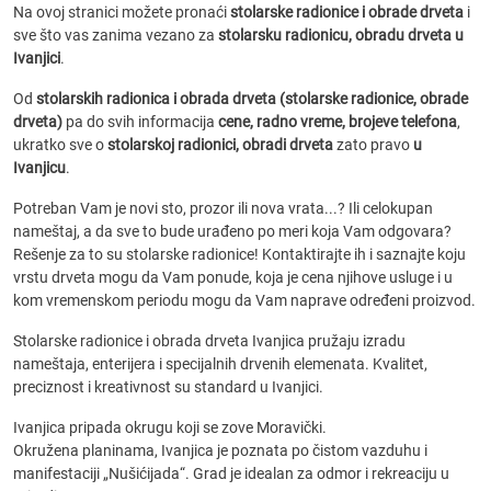
Na ovoj stranici možete pronaći
stolarske radionice i obrade drveta
i
sve što vas zanima vezano za
stolarsku radionicu, obradu drveta u
Ivanjici
.
Od
stolarskih radionica i obrada drveta (stolarske radionice, obrade
drveta)
pa do svih informacija
cene, radno vreme, brojeve telefona
,
ukratko sve o
stolarskoj radionici, obradi drveta
zato pravo
u
Ivanjicu
.
Potreban Vam je novi sto, prozor ili nova vrata...? Ili celokupan
nameštaj, a da sve to bude urađeno po meri koja Vam odgovara?
Rešenje za to su stolarske radionice! Kontaktirajte ih i saznajte koju
vrstu drveta mogu da Vam ponude, koja je cena njihove usluge i u
kom vremenskom periodu mogu da Vam naprave određeni proizvod.
Stolarske radionice i obrada drveta Ivanjica pružaju izradu
nameštaja, enterijera i specijalnih drvenih elemenata. Kvalitet,
preciznost i kreativnost su standard u Ivanjici.
Ivanjica pripada okrugu koji se zove Moravički.
Okružena planinama, Ivanjica je poznata po čistom vazduhu i
manifestaciji „Nušićijada“. Grad je idealan za odmor i rekreaciju u