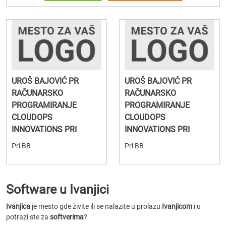
UROŠ BAJOVIĆ PR
UROŠ BAJOVIĆ PR
RAČUNARSKO
RAČUNARSKO
PROGRAMIRANJE
PROGRAMIRANJE
CLOUDOPS
CLOUDOPS
INNOVATIONS PRI
INNOVATIONS PRI
Pri BB
Pri BB
Software u Ivanjici
Ivanjica
je mesto gde živite ili se nalazite u prolazu
Ivanjicom
i u
potrazi ste za
softverima
?