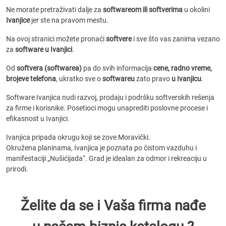
Ne morate pretraživati dalje za
softwareom ili softverima
u okolini
Ivanjice
jer ste na pravom mestu.
Na ovoj stranici možete pronaći
softvere
i sve što vas zanima vezano
za
software u Ivanjici
.
Od
softvera (softwarea)
pa do svih informacija
cene, radno vreme,
brojeve telefona
, ukratko sve o
softwareu
zato pravo
u Ivanjicu
.
Software Ivanjica nudi razvoj, prodaju i podršku softverskih rešenja
za firme i korisnike. Posetioci mogu unaprediti poslovne procese i
efikasnost u Ivanjici.
Ivanjica pripada okrugu koji se zove Moravički.
Okružena planinama, Ivanjica je poznata po čistom vazduhu i
manifestaciji „Nušićijada“. Grad je idealan za odmor i rekreaciju u
prirodi.
Želite da se i Vaša firma nađe