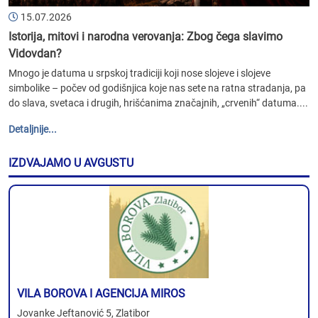
15.07.2026
Istorija, mitovi i narodna verovanja: Zbog čega slavimo
Vidovdan?
Mnogo je datuma u srpskoj tradiciji koji nose slojeve i slojeve
simbolike – počev od godišnjica koje nas sete na ratna stradanja, pa
do slava, svetaca i drugih, hrišćanima značajnih, „crvenih“ datuma....
Detaljnije...
IZDVAJAMO U AVGUSTU
VILA BOROVA I AGENCIJA MIROS
Jovanke Jeftanović 5, Zlatibor