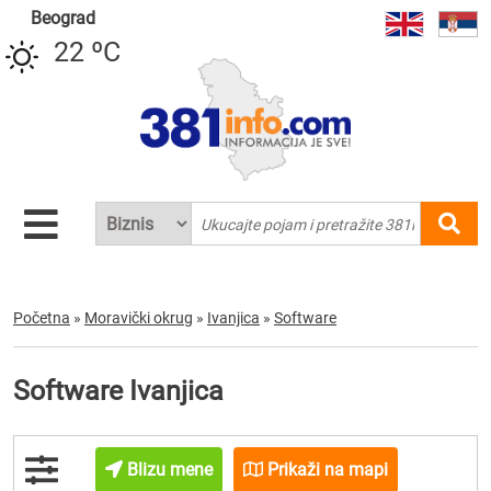
Beograd
22 ºC
Početna
»
Moravički okrug
»
Ivanjica
»
Software
Software Ivanjica
Blizu mene
Prikaži na mapi