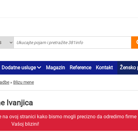
Dodatne usluge
Magazin
Reference
Kontakt
Žensko 
vadbe
»
Blizu mene
e Ivanjica
je na ovoj stranici kako bismo mogli precizno da odredimo firme
Vašoj blizini!