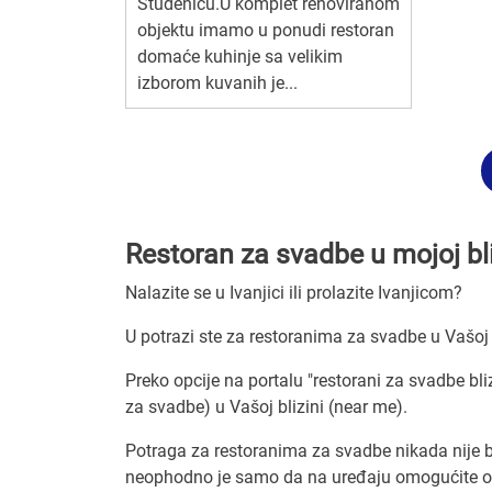
Studenicu.U komplet renoviranom
objektu imamo u ponudi restoran
domaće kuhinje sa velikim
izborom kuvanih je...
Restoran za svadbe u mojoj bliz
Nalazite se u Ivanjici ili prolazite Ivanjicom?
U potrazi ste za restoranima za svadbe u Vašoj b
Preko opcije na portalu "restorani za svadbe bli
za svadbe) u Vašoj blizini (near me).
Potraga za restoranima za svadbe nikada nije b
neophodno je samo da na uređaju omogućite odr