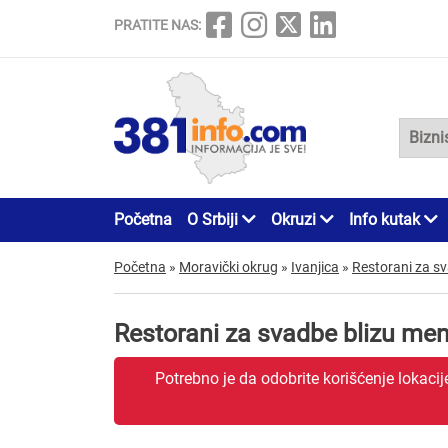
PRATITE NAS:
Početna
O Srbiji
Okruzi
Info kutak
Početna
»
Moravički okrug
»
Ivanjica
»
Restorani za s
Restorani za svadbe blizu men
Potrebno je da odobrite korišćenje lokaci