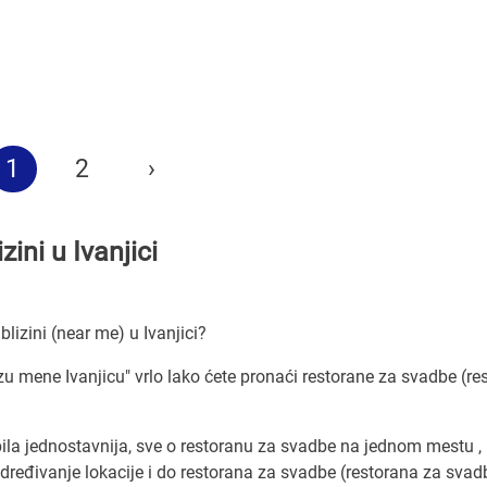
1
2
›
ini u Ivanjici
lizini (near me) u Ivanjici?
zu mene Ivanjicu" vrlo lako ćete pronaći restorane za svadbe (re
ila jednostavnija, sve o restoranu za svadbe na jednom mestu ,
eđivanje lokacije i do restorana za svadbe (restorana za svad