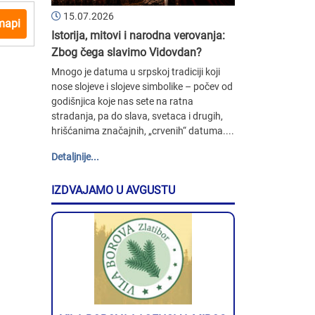
15.07.2026
mapi
Istorija, mitovi i narodna verovanja:
Zbog čega slavimo Vidovdan?
Mnogo je datuma u srpskoj tradiciji koji
nose slojeve i slojeve simbolike – počev od
godišnjica koje nas sete na ratna
stradanja, pa do slava, svetaca i drugih,
hrišćanima značajnih, „crvenih“ datuma....
Detaljnije...
IZDVAJAMO U AVGUSTU