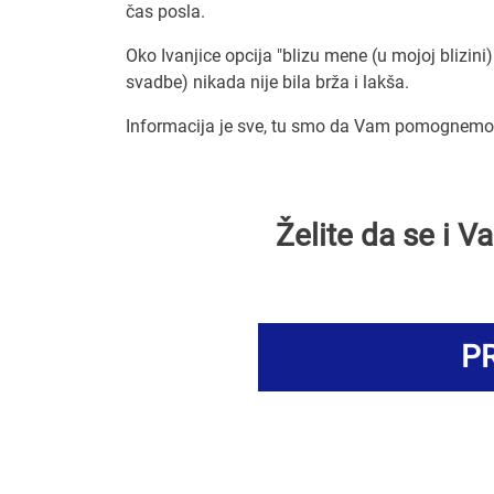
čas posla.
Oko Ivanjice opcija "blizu mene (u mojoj blizini
svadbe) nikada nije bila brža i lakša.
Informacija je sve, tu smo da Vam pomognemo d
Želite da se i 
PR