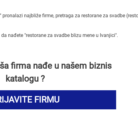
)" pronalazi najbliže firme, pretraga za restorane za svadbe (rest
a nađete "restorane za svadbe blizu mene u Ivanjici".
Vaša firma nađe u našem biznis
katalogu ?
IJAVITE FIRMU