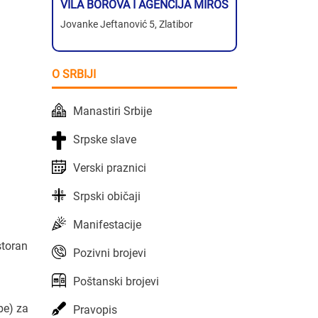
VILA BOROVA I AGENCIJA MIROS
Jovanke Jeftanović 5, Zlatibor
O SRBIJI
Manastiri Srbije
Srpske slave
Verski praznici
Srpski običaji
Manifestacije
storan
Pozivni brojevi
Poštanski brojevi
be) za
Pravopis