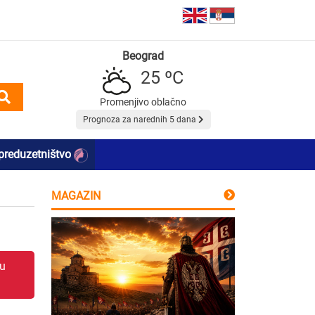
Beograd
25 ºC
Promenjivo oblačno
Prognoza za narednih 5 dana
preduzetništvo
MAGAZIN
 u