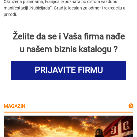
Okružena planinama, Ivanjica je poznata po čistom vazduhu i
manifestaciji „Nušićijada“. Grad je idealan za odmor i rekreaciju u
prirodi.
Želite da se i Vaša firma nađe
u našem biznis katalogu ?
PRIJAVITE FIRMU
MAGAZIN