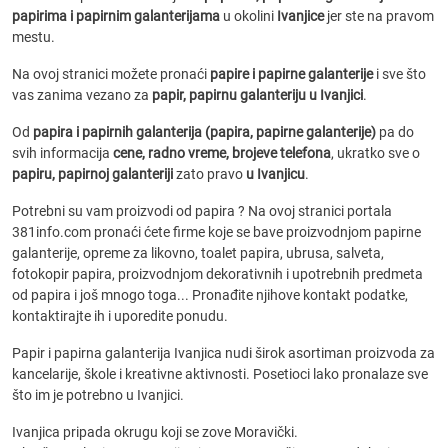
papirima i papirnim galanterijama
u okolini
Ivanjice
jer ste na pravom
mestu.
Na ovoj stranici možete pronaći
papire i papirne galanterije
i sve što
vas zanima vezano za
papir, papirnu galanteriju u Ivanjici
.
Od
papira i papirnih galanterija (papira, papirne galanterije)
pa do
svih informacija
cene, radno vreme, brojeve telefona
, ukratko sve o
papiru, papirnoj galanteriji
zato pravo
u Ivanjicu
.
Potrebni su vam proizvodi od papira ? Na ovoj stranici portala
381info.com pronaći ćete firme koje se bave proizvodnjom papirne
galanterije, opreme za likovno, toalet papira, ubrusa, salveta,
fotokopir papira, proizvodnjom dekorativnih i upotrebnih predmeta
od papira i još mnogo toga... Pronađite njihove kontakt podatke,
kontaktirajte ih i uporedite ponudu.
Papir i papirna galanterija Ivanjica nudi širok asortiman proizvoda za
kancelarije, škole i kreativne aktivnosti. Posetioci lako pronalaze sve
što im je potrebno u Ivanjici.
Ivanjica pripada okrugu koji se zove Moravički.