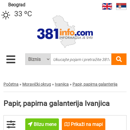
Beograd
33 ºC
Početna
»
Moravički okrug
»
Ivanjica
»
Papir, papirna galanterija
Papir, papirna galanterija Ivanjica
Blizu mene
Prikaži na mapi