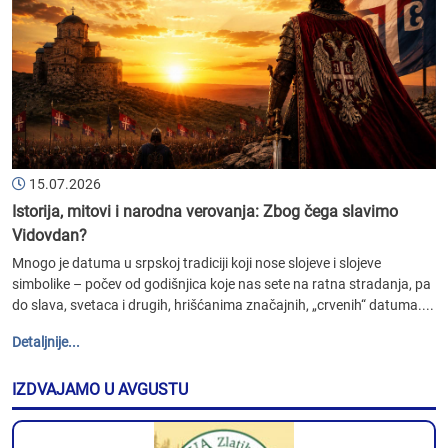
15.07.2026
Istorija, mitovi i narodna verovanja: Zbog čega slavimo
Vidovdan?
Mnogo je datuma u srpskoj tradiciji koji nose slojeve i slojeve
simbolike – počev od godišnjica koje nas sete na ratna stradanja, pa
do slava, svetaca i drugih, hrišćanima značajnih, „crvenih“ datuma....
Detaljnije...
IZDVAJAMO U AVGUSTU