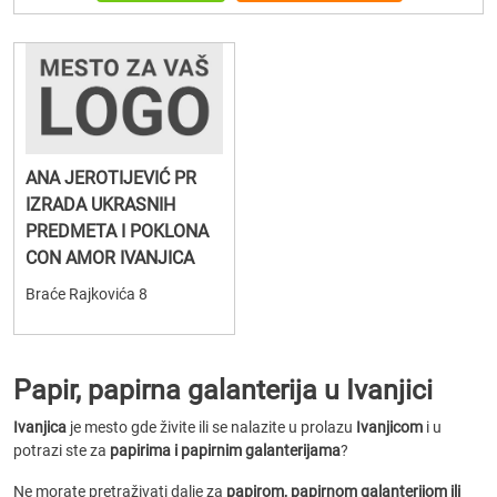
ANA JEROTIJEVIĆ PR
IZRADA UKRASNIH
PREDMETA I POKLONA
CON AMOR IVANJICA
Braće Rajkovića 8
Papir, papirna galanterija u Ivanjici
Ivanjica
je mesto gde živite ili se nalazite u prolazu
Ivanjicom
i u
potrazi ste za
papirima i papirnim galanterijama
?
Ne morate pretraživati dalje za
papirom, papirnom galanterijom ili