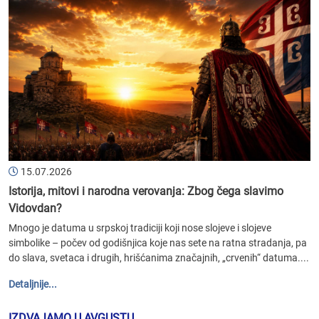
15.07.2026
Istorija, mitovi i narodna verovanja: Zbog čega slavimo
Vidovdan?
Mnogo je datuma u srpskoj tradiciji koji nose slojeve i slojeve
simbolike – počev od godišnjica koje nas sete na ratna stradanja, pa
do slava, svetaca i drugih, hrišćanima značajnih, „crvenih“ datuma....
Detaljnije...
IZDVAJAMO U AVGUSTU