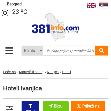
Beograd
23 ºC
Početna
»
Moravički okrug
»
Ivanjica
»
Hoteli
Hoteli Ivanjica
Blizu
Prikaži na