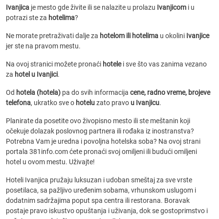
Ivanjica
je mesto gde živite ili se nalazite u prolazu
Ivanjicom
i u
potrazi ste za
hotelima
?
Ne morate pretraživati dalje za
hotelom ili hotelima
u okolini
Ivanjice
jer ste na pravom mestu.
Na ovoj stranici možete pronaći
hotele
i sve što vas zanima vezano
za
hotel u Ivanjici
.
Od
hotela (hotela)
pa do svih informacija
cene, radno vreme, brojeve
telefona
, ukratko sve o
hotelu
zato pravo
u Ivanjicu
.
Planirate da posetite ovo živopisno mesto ili ste meštanin koji
očekuje dolazak poslovnog partnera ili rođaka iz inostranstva?
Potrebna Vam je uredna i povoljna hotelska soba? Na ovoj strani
portala 381info.com ćete pronaći svoj omiljeni ili budući omiljeni
hotel u ovom mestu. Uživajte!
Hoteli Ivanjica pružaju luksuzan i udoban smeštaj za sve vrste
posetilaca, sa pažljivo uređenim sobama, vrhunskom uslugom i
dodatnim sadržajima poput spa centra ili restorana. Boravak
postaje pravo iskustvo opuštanja i uživanja, dok se gostoprimstvo i