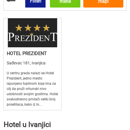
Filteri
mene
mapi
HOTEL PREZIDENT
Sađevac 181, Ivanjica
U centru grada nalazi se Hotel
Prezident, jedno mesto
ispunjeno toplinom koje ima za
cilj da pruži vrhunski nivo
udobnosti svojim gostima. Hotel
svakodnevno privlači veliki broj
posetilaca, kako iz lo...
Hotel u Ivanjici