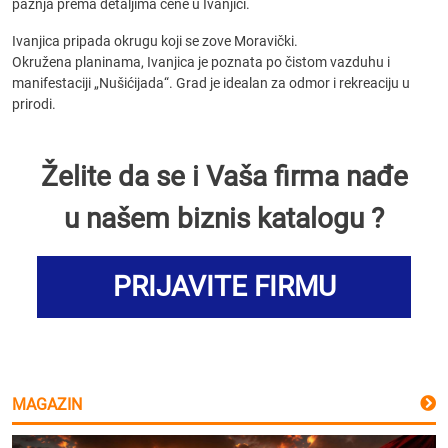
pažnja prema detaljima cene u Ivanjici.
Ivanjica pripada okrugu koji se zove Moravički.
Okružena planinama, Ivanjica je poznata po čistom vazduhu i
manifestaciji „Nušićijada“. Grad je idealan za odmor i rekreaciju u
prirodi.
Želite da se i Vaša firma nađe
u našem biznis katalogu ?
PRIJAVITE FIRMU
MAGAZIN