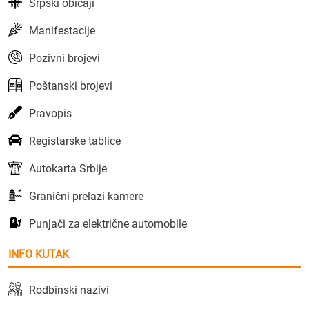
Srpski običaji
Manifestacije
Pozivni brojevi
Poštanski brojevi
Pravopis
Registarske tablice
Autokarta Srbije
Granični prelazi kamere
Punjači za električne automobile
INFO KUTAK
Rodbinski nazivi