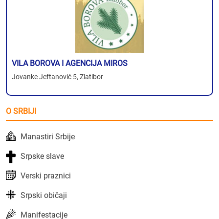
VILA BOROVA I AGENCIJA MIROS
Jovanke Jeftanović 5, Zlatibor
O SRBIJI
Manastiri Srbije
Srpske slave
Verski praznici
Srpski običaji
Manifestacije