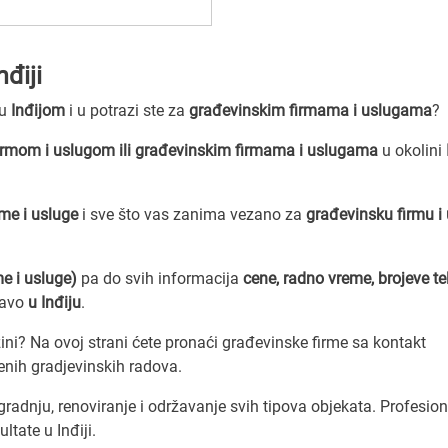
điji
zu
Inđijom
i u potrazi ste za
građevinskim firmama i uslugama
?
rmom i uslugom ili građevinskim firmama i uslugama
u okolini
me i usluge
i sve što vas zanima vezano za
građevinsku firmu i
me i usluge)
pa do svih informacija
cene, radno vreme, brojeve t
ravo
u Inđiju
.
ni? Na ovoj strani ćete pronaći građevinske firme sa kontakt
nih gradjevinskih radova.
gradnju, renoviranje i održavanje svih tipova objekata. Profesio
ltate u Inđiji.