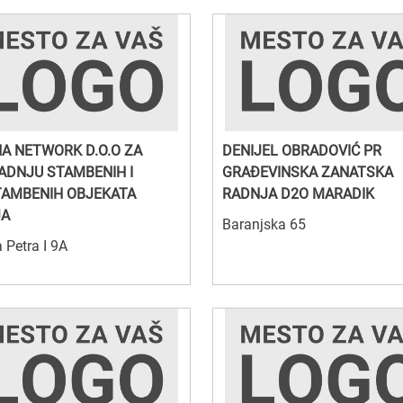
A NETWORK D.O.O ZA
DENIJEL OBRADOVIĆ PR
ADNJU STAMBENIH I
GRAĐEVINSKA ZANATSKA
AMBENIH OBJEKATA
RADNJA D2O MARADIK
JA
Baranjska 65
a Petra I 9A