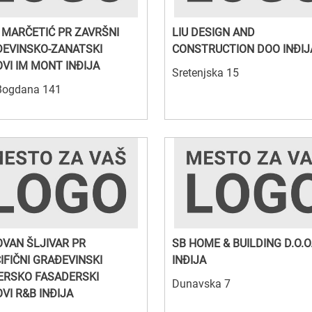
A MARČETIĆ PR ZAVRŠNI
LIU DESIGN AND
EVINSKO-ZANATSKI
CONSTRUCTION DOO INĐIJ
VI IM MONT INĐIJA
Sretenjska 15
Bogdana 141
VAN ŠLJIVAR PR
SB HOME & BUILDING D.O.O
IFIČNI GRAĐEVINSKI
INĐIJA
RSKO FASADERSKI
Dunavska 7
VI R&B INĐIJA