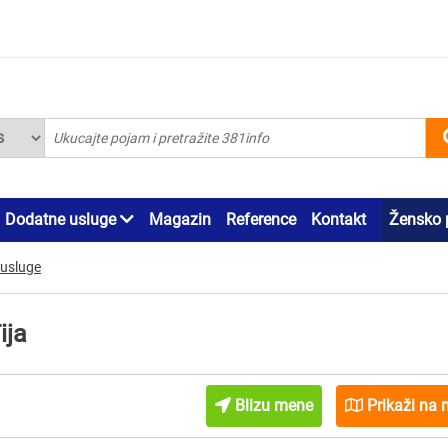
Dodatne usluge
Magazin
Reference
Kontakt
Žensko 
 usluge
ija
Blizu mene
Prikaži na 