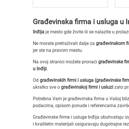
Građevinska firma i usluga u In
Inđija
je mesto gde živite ili se nalazite u prola
Ne morate pretraživati dalje za
građevinskom fi
jer ste na pravom mestu.
Na ovoj stranici možete pronaći
građevinske fir
u Inđiji
.
Od
građevinskih firmi i usluga (građevinske fir
ukratko sve o
građevinskoj firmi i usluzi
zato p
Potrebna Vam je građevinska firma u Vašoj blizi
podacima, opisom ponude i referencama završe
Građevinske firme i usluge Inđija obuhvataju iz
i kvalitetni materijali osiguravaju dugotrajne rezu