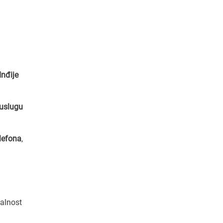
Inđije
 uslugu
elefona
,
nalnost