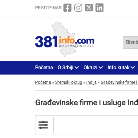
PRATITE NAS:
Početna
O Srbiji
Okruzi
Info kutak
Početna
»
Sremski okrug
»
Inđija
»
Građevinske firme i
Građevinske firme i usluge Inđ