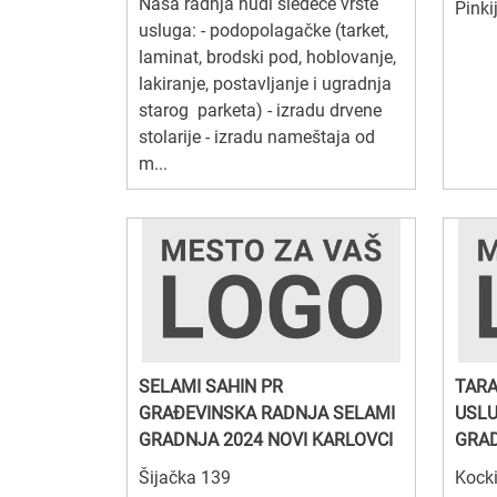
Naša radnja nudi sledeće vrste
Pinki
usluga: - podopolagačke (tarket,
laminat, brodski pod, hoblovanje,
lakiranje, postavljanje i ugradnja
starog parketa) - izradu drvene
stolarije - izradu nameštaja od
m...
SELAMI SAHIN PR
TARA
GRAĐEVINSKA RADNJA SELAMI
USLU
GRADNJA 2024 NOVI KARLOVCI
GRAD
Šijačka 139
Kock