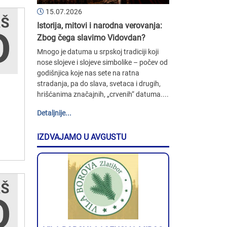
15.07.2026
Istorija, mitovi i narodna verovanja:
Zbog čega slavimo Vidovdan?
Mnogo je datuma u srpskoj tradiciji koji
nose slojeve i slojeve simbolike – počev od
godišnjica koje nas sete na ratna
stradanja, pa do slava, svetaca i drugih,
hrišćanima značajnih, „crvenih“ datuma....
Detaljnije...
IZDVAJAMO U AVGUSTU