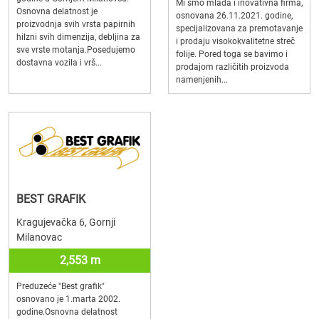
Mi smo mlada i inovativna firma,
Osnovna delatnost je
osnovana 26.11.2021. godine,
proizvodnja svih vrsta papirnih
specijalizovana za premotavanje
hilzni svih dimenzija, debljina za
i prodaju visokokvalitetne streč
sve vrste motanja.Posedujemo
folije. Pored toga se bavimo i
dostavna vozila i vrš...
prodajom različitih proizvoda
namenjenih...
BEST GRAFIK
Kragujevačka 6, Gornji
Milanovac
2,553 m
Preduzeće "Best grafik"
osnovano je 1.marta 2002.
godine.Osnovna delatnost