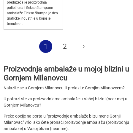
preduzeća je proizvodnja
polietilena i flekso štampane
ambalaže.Flekso štampa je deo
grafičke industrije u kojoj je
trenutno...
1
2
›
Proizvodnja ambalaže u mojoj blizini u
Gornjem Milanovcu
Nalazite se u Gornjem Milanovcu ili prolazite Gornjim Milanovcem?
U potrazi ste za proizvodnjama ambalaže u Vašoj blizini (near me) u
Gornjem Milanovcu?
Preko opcije na portalu "proizvodnje ambalaže blizu mene Gornji
Milanovac" vrlo lako ćete pronaći proizvodnje ambalažu (proizvodnju
ambalaže) u Vašoj blizini (near me).