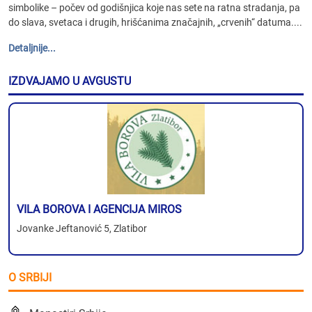
simbolike – počev od godišnjica koje nas sete na ratna stradanja, pa
do slava, svetaca i drugih, hrišćanima značajnih, „crvenih“ datuma....
Detaljnije...
IZDVAJAMO U AVGUSTU
VILA BOROVA I AGENCIJA MIROS
Jovanke Jeftanović 5, Zlatibor
O SRBIJI