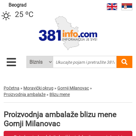
Beograd
25 ºC
Početna
»
Moravički okrug
»
Gornji Milanovac
»
Proizvodnja ambalaže
»
Blizu mene
Proizvodnja ambalaže blizu mene
Gornji Milanovac