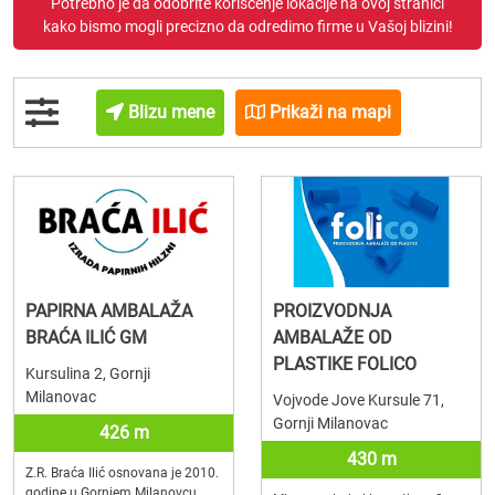
Potrebno je da odobrite korišćenje lokacije na ovoj stranici
kako bismo mogli precizno da odredimo firme u Vašoj blizini!
Blizu mene
Prikaži na mapi
PAPIRNA AMBALAŽA
PROIZVODNJA
BRAĆA ILIĆ GM
AMBALAŽE OD
PLASTIKE FOLICO
Kursulina 2, Gornji
Milanovac
Vojvode Jove Kursule 71,
Gornji Milanovac
426 m
430 m
Z.R. Braća Ilić osnovana je 2010.
godine u Gornjem Milanovcu.