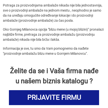
Potraga za proizvodnjama ambalaže nikada nije bila jednostavnija,
sve o proizvodnji ambalaže na jednom mestu , neophodno je samo
da na uređaju omogućite određivanje lokacije i do proizvodnji
ambalaže (proizvodnje ambalaže) za čas posla.
Oko Gornjeg Milanovca opcija "blizu mene (u mojoj blizini)" pronalazi
najbliže firme, pretraga za proizvodnje ambalažu (proizvodnju
ambalaže) nikada nije bila brža i lakša.
Informacija je sve, tu smo da Vam pomognemo da nađete
"proizvodnje ambalažu blizu mene u Gornjem Milanovcu".
Želite da se i Vaša firma nađe
u našem biznis katalogu ?
PRIJAVITE FIRMU