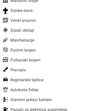
Manastiri Srbije
Srpske slave
Verski praznici
Srpski običaji
Manifestacije
Pozivni brojevi
Poštanski brojevi
Pravopis
Registarske tablice
Autokarta Srbije
Granični prelazi kamere
Punjači za električne automobile