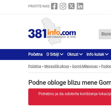
PRATITE NAS:
Početna
O Srbiji
Okruzi
Info kutak
Početna
»
Moravički okrug
»
Gornji Milanovac
»
Podne
Podne obloge blizu mene Gorn
Potrebno je da odobrite korišćenje lokaci