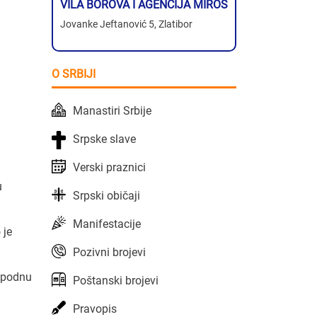
VILA BOROVA I AGENCIJA MIROS
Jovanke Jeftanović 5, Zlatibor
O SRBIJI
Manastiri Srbije
Srpske slave
Verski praznici
u
Srpski običaji
Manifestacije
 je
Pozivni brojevi
 (podnu
Poštanski brojevi
Pravopis