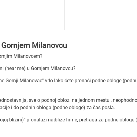
 u Gornjem Milanovcu
 Gornjim Milanovcem?
ini (near me) u Gornjem Milanovcu?
ne Gornji Milanovac" vrlo lako ćete pronaći podne obloge (podn
ednostavnija, sve o podnoj oblozi na jednom mestu , neophodno
cije i do podnih obloga (podne obloge) za čas posla.
oj blizini)" pronalazi najbliže firme, pretraga za podne obloge