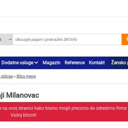
Dodatne usluge
Magazin
Reference
Kontakt
Žensko 
 obloge
»
Blizu mene
ji Milanovac
je na ovoj stranici kako bismo mogli precizno da odredimo firme
Vašoj blizini!