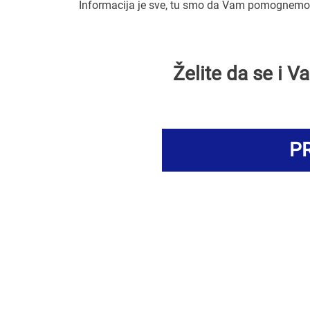
Informacija je sve, tu smo da Vam pomognemo 
Želite da se i 
PR