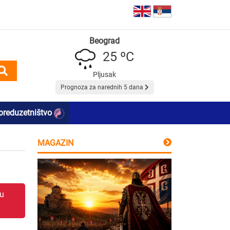
Beograd
25 ºC
Pljusak
Prognoza za narednih 5 dana
preduzetništvo
MAGAZIN
 u