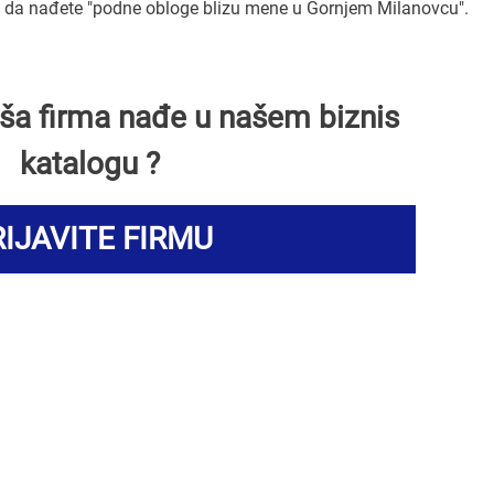
da nađete "podne obloge blizu mene u Gornjem Milanovcu".
Vaša firma nađe u našem biznis
katalogu ?
IJAVITE FIRMU