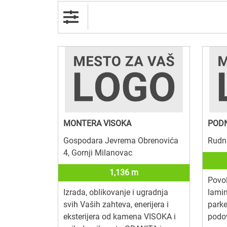
MONTERA VISOKA
PODN
Gospodara Jevrema Obrenovića
Rudni
4, Gornji Milanovac
1,136 m
Povo
Izrada, oblikovanje i ugradnja
lamin
svih Vaših zahteva, enerijera i
parke
eksterijera od kamena VISOKA i
podo