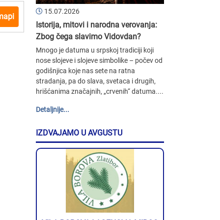
15.07.2026
mapi
Istorija, mitovi i narodna verovanja:
Zbog čega slavimo Vidovdan?
Mnogo je datuma u srpskoj tradiciji koji
nose slojeve i slojeve simbolike – počev od
godišnjica koje nas sete na ratna
stradanja, pa do slava, svetaca i drugih,
hrišćanima značajnih, „crvenih“ datuma....
Detaljnije...
IZDVAJAMO U AVGUSTU