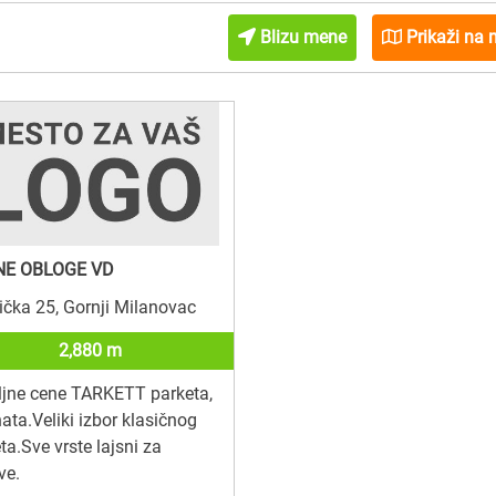
Blizu mene
Prikaži na 
E OBLOGE VD
čka 25, Gornji Milanovac
2,880 m
ljne cene TARKETT parketa,
ata.Veliki izbor klasičnog
ta.Sve vrste lajsni za
ve.