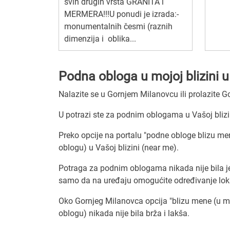
svih drugih vrsta GRANITA i
MERMERA!!!U ponudi je izrada:-
monumentalnih česmi (raznih
dimenzija i oblika...
Podna obloga u mojoj blizini
Nalazite se u Gornjem Milanovcu ili prolazite
U potrazi ste za podnim oblogama u Vašoj bliz
Preko opcije na portalu "podne obloge blizu me
oblogu) u Vašoj blizini (near me).
Potraga za podnim oblogama nikada nije bila j
samo da na uređaju omogućite određivanje loka
Oko Gornjeg Milanovca opcija "blizu mene (u moj
oblogu) nikada nije bila brža i lakša.