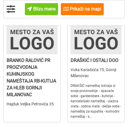
Blizu mene
Prikaži na mapi
BRANKO RALOVIĆ PR
DRAŠKIĆ I OSTALI DOO
PROIZVODNJA
Vuka Karadzića 75, Gornji
KUHINJSKOG
Milanovac
NAMEŠTAJA RB-KUTIJA
DRAKŠIĆ nameštaj izdvaja iz
ZA HLEB GORNJI
svoje proizvodnje: - spavaće
MILANOVAC
sobe - garderobere - kuhinje -
kancelarijski nameštaj - ulazna
Hajduk Veljka Petrovića 35
vrata - sobna vrata - dečije sobe -
nameštaj za kupatila - komodni
nameštaj - s...