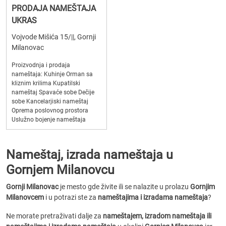
PRODAJA NAMEŠTAJA
UKRAS
Vojvode Mišića 15/||, Gornji
Milanovac
Proizvodnja i prodaja
nameštaja: Kuhinje Orman sa
kliznim krilima Kupatilski
nameštaj Spavaće sobe Dečije
sobe Kancelarjiski nameštaj
Oprema poslovnog prostora
Uslužno bojenje nameštaja
Nameštaj, izrada nameštaja u
Gornjem Milanovcu
Gornji Milanovac
je mesto gde živite ili se nalazite u prolazu
Gornjim
Milanovcem
i u potrazi ste za
nameštajima i izradama nameštaja
?
Ne morate pretraživati dalje za
nameštajem, izradom nameštaja ili