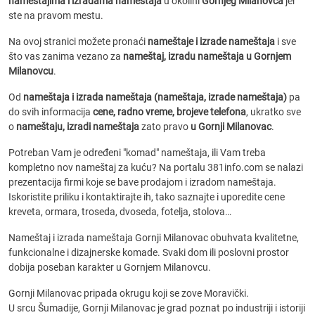
nameštajima i izradama nameštaja
u okolini
Gornjeg Milanovca
jer
ste na pravom mestu.
Na ovoj stranici možete pronaći
nameštaje i izrade nameštaja
i sve
što vas zanima vezano za
nameštaj, izradu nameštaja u Gornjem
Milanovcu
.
Od
nameštaja i izrada nameštaja (nameštaja, izrade nameštaja)
pa
do svih informacija
cene, radno vreme, brojeve telefona
, ukratko sve
o
nameštaju, izradi nameštaja
zato pravo
u Gornji Milanovac
.
Potreban Vam je određeni "komad" nameštaja, ili Vam treba
kompletno nov nameštaj za kuću? Na portalu 381info.com se nalazi
prezentacija firmi koje se bave prodajom i izradom nameštaja.
Iskoristite priliku i kontaktirajte ih, tako saznajte i uporedite cene
kreveta, ormara, troseda, dvoseda, fotelja, stolova…
Nameštaj i izrada nameštaja Gornji Milanovac obuhvata kvalitetne,
funkcionalne i dizajnerske komade. Svaki dom ili poslovni prostor
dobija poseban karakter u Gornjem Milanovcu.
Gornji Milanovac pripada okrugu koji se zove Moravički.
U srcu Šumadije, Gornji Milanovac je grad poznat po industriji i istoriji