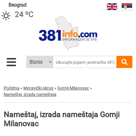
Beograd
24 ºC
Početna
»
Moravički okrug
»
Gornji Milanovac
»
Nameštaj, izrada nameštaja
Nameštaj, izrada nameštaja Gornji
Milanovac