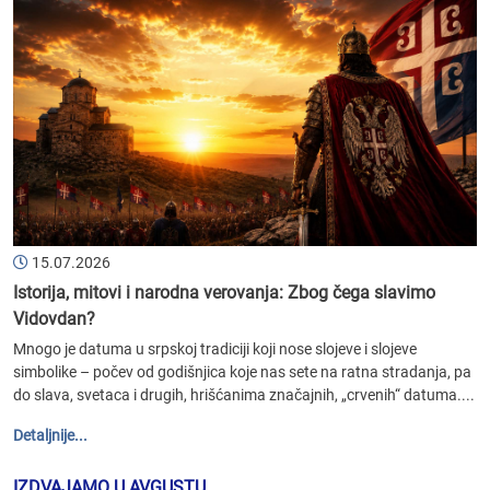
15.07.2026
Istorija, mitovi i narodna verovanja: Zbog čega slavimo
Vidovdan?
Mnogo je datuma u srpskoj tradiciji koji nose slojeve i slojeve
simbolike – počev od godišnjica koje nas sete na ratna stradanja, pa
do slava, svetaca i drugih, hrišćanima značajnih, „crvenih“ datuma....
Detaljnije...
IZDVAJAMO U AVGUSTU