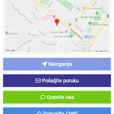
Navigacija
Pošaljite poruku
Ocenite nas
Pohvalite (
289
)