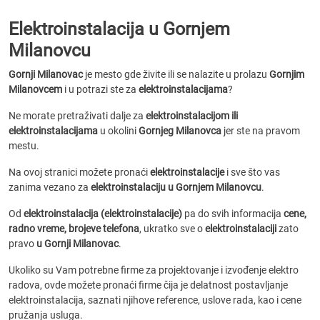
Elektroinstalacija u Gornjem
Milanovcu
Gornji Milanovac
je mesto gde živite ili se nalazite u prolazu
Gornjim
Milanovcem
i u potrazi ste za
elektroinstalacijama
?
Ne morate pretraživati dalje za
elektroinstalacijom ili
elektroinstalacijama
u okolini
Gornjeg Milanovca
jer ste na pravom
mestu.
Na ovoj stranici možete pronaći
elektroinstalacije
i sve što vas
zanima vezano za
elektroinstalaciju u Gornjem Milanovcu
.
Od
elektroinstalacija (elektroinstalacije)
pa do svih informacija
cene,
radno vreme, brojeve telefona
, ukratko sve o
elektroinstalaciji
zato
pravo
u Gornji Milanovac
.
Ukoliko su Vam potrebne firme za projektovanje i izvođenje elektro
radova, ovde možete pronaći firme čija je delatnost postavljanje
elektroinstalacija, saznati njihove reference, uslove rada, kao i cene
pružanja usluga.