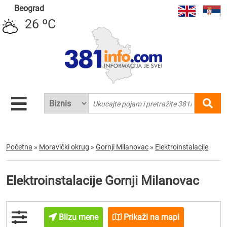
Beograd
26 ºC
Početna
»
Moravički okrug
»
Gornji Milanovac
»
Elektroinstalacije
Elektroinstalacije Gornji Milanovac
Blizu mene
Prikaži na mapi