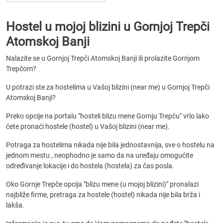
Hostel u mojoj blizini u Gornjoj Trepči
Atomskoj Banji
Nalazite se u Gornjoj Trepči Atomskoj Banji ili prolazite Gornjom
Trepčom?
U potrazi ste za hostelima u Vašoj blizini (near me) u Gornjoj Trepči
Atomskoj Banji?
Preko opcije na portalu "hosteli blizu mene Gornju Trepču" vrlo lako
ćete pronaći hostele (hostel) u Vašoj blizini (near me).
Potraga za hostelima nikada nije bila jednostavnija, sve o hostelu na
jednom mestu , neophodno je samo da na uređaju omogućite
određivanje lokacije i do hostela (hostela) za čas posla.
Oko Gornje Trepče opcija "blizu mene (u mojoj blizini)" pronalazi
najbliže firme, pretraga za hostele (hostel) nikada nije bila brža i
lakša.