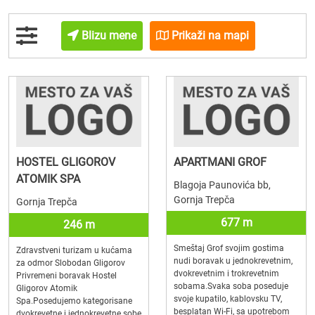
Blizu mene
Prikaži na mapi
HOSTEL GLIGOROV
APARTMANI GROF
ATOMIK SPA
Blagoja Paunovića bb,
Gornja Trepča
Gornja Trepča
677 m
246 m
Smeštaj Grof svojim gostima
Zdravstveni turizam u kućama
nudi boravak u jednokrevetnim,
za odmor Slobodan Gligorov
dvokrevetnim i trokrevetnim
Privremeni boravak Hostel
sobama.Svaka soba poseduje
Gligorov Atomik
svoje kupatilo, kablovsku TV,
Spa.Posedujemo kategorisane
besplatan Wi-Fi, sa upotrebom
dvokrevetne i jednokrevetne sobe