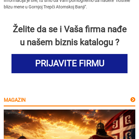
Informacija je sve, tu smo da Vam pomognemo da nađete "hostele
blizu mene u Gornjoj Trepči Atomskoj Banji".
Želite da se i Vaša firma nađe
u našem biznis katalogu ?
PRIJAVITE FIRMU
MAGAZIN