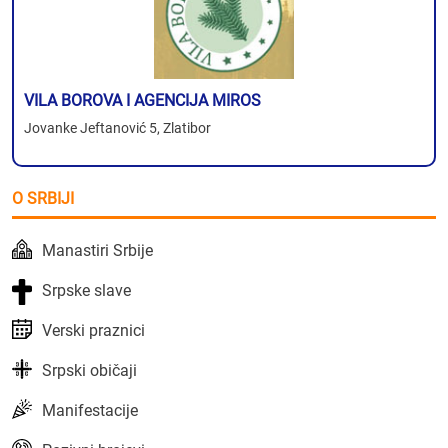
VILA BOROVA I AGENCIJA MIROS
Jovanke Jeftanović 5, Zlatibor
O SRBIJI
Manastiri Srbije
Srpske slave
Verski praznici
Srpski običaji
Manifestacije