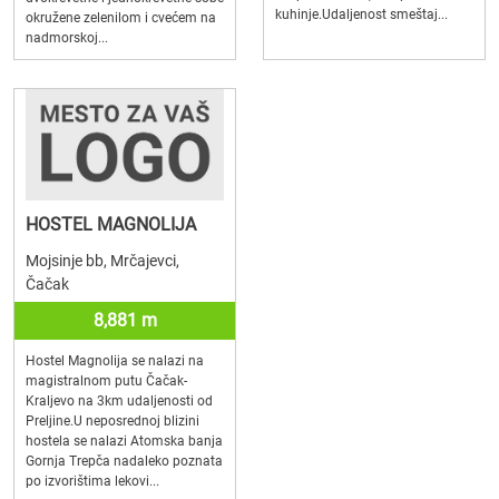
kuhinje.Udaljenost smeštaj...
okružene zelenilom i cvećem na
nadmorskoj...
HOSTEL MAGNOLIJA
Mojsinje bb, Mrčajevci,
Čačak
8,881 m
Hostel Magnolija se nalazi na
magistralnom putu Čačak-
Kraljevo na 3km udaljenosti od
Preljine.U neposrednoj blizini
hostela se nalazi Atomska banja
Gornja Trepča nadaleko poznata
po izvorištima lekovi...