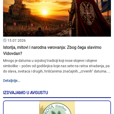
15.07.2026
Istorija, mitovi i narodna verovanja: Zbog čega slavimo
Vidovdan?
Mnogo je datuma u srpskoj tradiciji koji nose slojeve i slojeve
simbolike – počev od godišnjica koje nas sete na ratna stradanja, pa
do slava, svetaca i drugih, hrišćanima značajnih, „crvenih“ datuma....
Detaljnije...
IZDVAJAMO U AVGUSTU