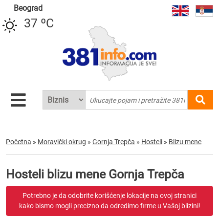
Beograd
37 ºC
Početna
»
Moravički okrug
»
Gornja Trepča
»
Hosteli
»
Blizu mene
Hosteli blizu mene Gornja Trepča
Potrebno je da odobrite korišćenje lokacije na ovoj stranici
kako bismo mogli precizno da odredimo firme u Vašoj blizini!